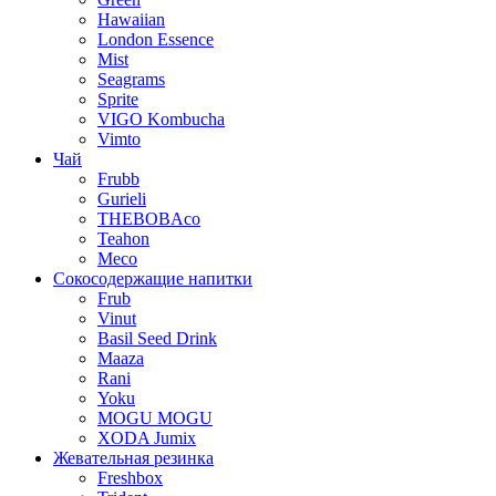
Hawaiian
London Essence
Mist
Seagrams
Sprite
VIGO Kombucha
Vimto
Чай
Frubb
Gurieli
THEBOBAco
Teahon
Meco
Сокосодержащие напитки
Frub
Vinut
Basil Seed Drink
Maaza
Rani
Yoku
MOGU MOGU
XODA Jumix
Жевательная резинка
Freshbox