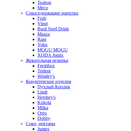
Teahon
Meco
Сокосодержащие напитки
Frub
Vinut
Basil Seed Drink
Maaza
Rani
Yoku
MOGU MOGU
XODA Jumix
Жевательная резинка
Freshbox
Trident
Wrigley's
Кондитерские изделия
Пухлый Кролик
Lindt
Hershey's
Kokola
Milka
Oreo
Dobby
Соки, нектары
Jumex