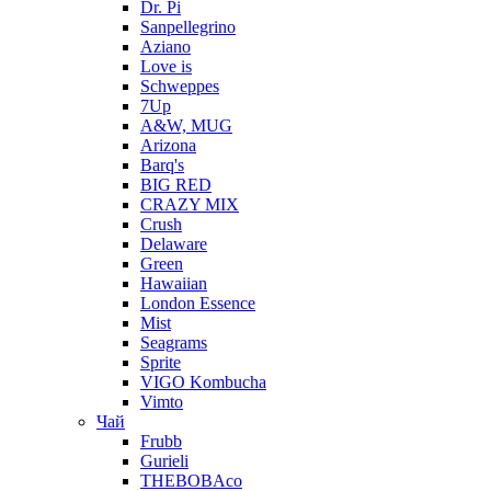
Dr. Pi
Sanpellegrino
Aziano
Love is
Schweppes
7Up
A&W, MUG
Arizona
Barq's
BIG RED
CRAZY MIX
Crush
Delaware
Green
Hawaiian
London Essence
Mist
Seagrams
Sprite
VIGO Kombucha
Vimto
Чай
Frubb
Gurieli
THEBOBAco