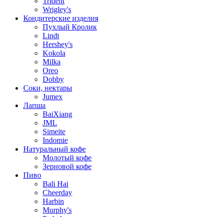
Trident
Wrigley's
Кондитерские изделия
Пухлый Кролик
Lindt
Hershey's
Kokola
Milka
Oreo
Dobby
Соки, нектары
Jumex
Лапша
BaiXiang
JML
Simeite
Indomie
Натуральный кофе
Молотый кофе
Зерновой кофе
Пиво
Bali Hai
Cheerday
Harbin
Murphy's