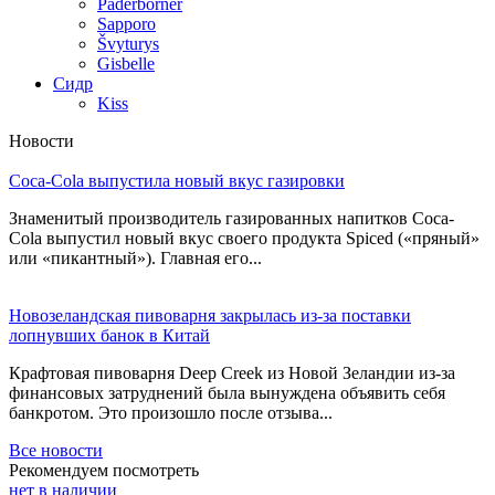
Paderborner
Sapporo
Švyturys
Gisbelle
Сидр
Kiss
Новости
Coca-Cola выпустила новый вкус газировки
Знаменитый производитель газированных напитков Coca-
Cola выпустил новый вкус своего продукта Spiced («пряный»
или «пикантный»). Главная его...
Новозеландская пивоварня закрылась из-за поставки
лопнувших банок в Китай
Крафтовая пивоварня Deep Creek из Новой Зеландии из-за
финансовых затруднений была вынуждена объявить себя
банкротом. Это произошло после отзыва...
Все новости
Рекомендуем посмотреть
нет в наличии