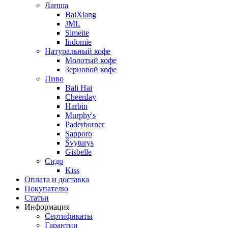
Лапша
BaiXiang
JML
Simeite
Indomie
Натуральный кофе
Молотый кофе
Зерновой кофе
Пиво
Bali Hai
Cheerday
Harbin
Murphy's
Paderborner
Sapporo
Švyturys
Gisbelle
Сидр
Kiss
Оплата и доставка
Покупателю
Статьи
Информация
Сертификаты
Гарантии