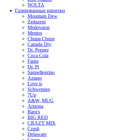
NOLTA
Газированные напитки
Mountain Dew
Zedazeni
Medovarus
Mentos
Chupa Chups
Canada Dry
Dr. Pepper
Coca Cola
Fanta
Dr. Pi
Sanpellegrino
Aziano
Love is
Schweppes
7Up
A&W, MUG
Arizona
Barq's
BIG RED
CRAZY MIX
Crush
Delaware
Green