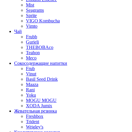
Mist
Seagrams
Sprite
VIGO Kombucha
Vimto
Чай
Frubb
Gurieli
THEBOBAco
Teahon
Meco
Сокосодержащие напитки
Frub
Vinut
Basil Seed Drink
Maaza
Rani
Yoku
MOGU MOGU
XODA Jumix
Жевательная резинка
Freshbox
Trident
Wrigley's