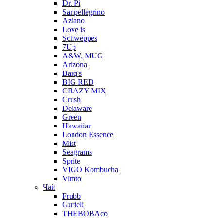
Dr. Pi
Sanpellegrino
Aziano
Love is
Schweppes
7Up
A&W, MUG
Arizona
Barq's
BIG RED
CRAZY MIX
Crush
Delaware
Green
Hawaiian
London Essence
Mist
Seagrams
Sprite
VIGO Kombucha
Vimto
Чай
Frubb
Gurieli
THEBOBAco