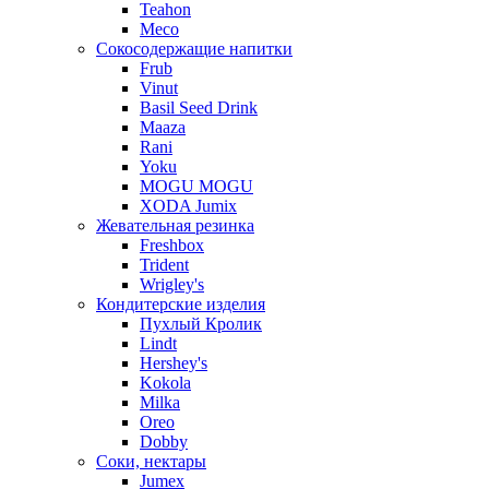
Teahon
Meco
Сокосодержащие напитки
Frub
Vinut
Basil Seed Drink
Maaza
Rani
Yoku
MOGU MOGU
XODA Jumix
Жевательная резинка
Freshbox
Trident
Wrigley's
Кондитерские изделия
Пухлый Кролик
Lindt
Hershey's
Kokola
Milka
Oreo
Dobby
Соки, нектары
Jumex