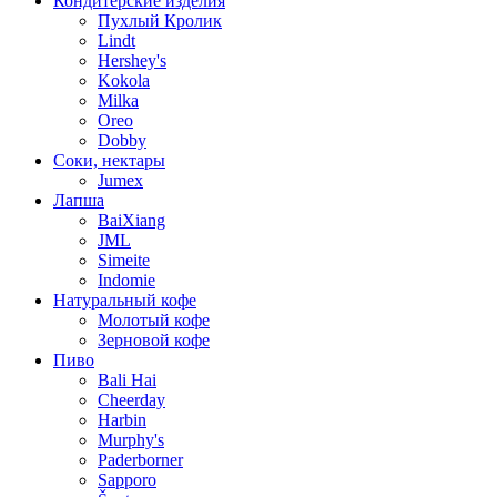
Кондитерские изделия
Пухлый Кролик
Lindt
Hershey's
Kokola
Milka
Oreo
Dobby
Соки, нектары
Jumex
Лапша
BaiXiang
JML
Simeite
Indomie
Натуральный кофе
Молотый кофе
Зерновой кофе
Пиво
Bali Hai
Cheerday
Harbin
Murphy's
Paderborner
Sapporo