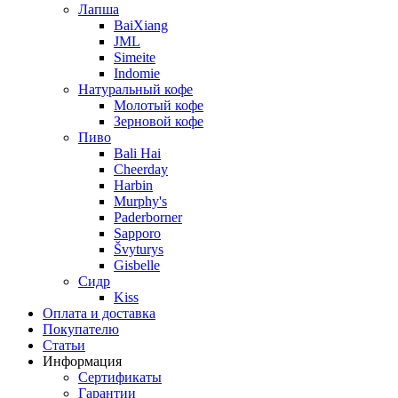
Лапша
BaiXiang
JML
Simeite
Indomie
Натуральный кофе
Молотый кофе
Зерновой кофе
Пиво
Bali Hai
Cheerday
Harbin
Murphy's
Paderborner
Sapporo
Švyturys
Gisbelle
Сидр
Kiss
Оплата и доставка
Покупателю
Статьи
Информация
Сертификаты
Гарантии