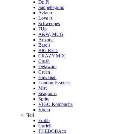
Dr. Pi
Sanpellegrino
Aziano
Love is
Schweppes
7Up
A&W, MUG
Arizona
Barq's
BIG RED
CRAZY MIX
Crush
Delaware
Green
Hawaiian
London Essence
Mist
Seagrams
Sprite
VIGO Kombucha
Vimto
Чай
Frubb
Gurieli
THEBOBAco