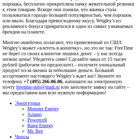
порошка, бесплатно прикрепляла пачку жевательной резинки
к этим товарам. Вскоре они поняли, что жвачка стала
пользоваться гораздо большей популярностью, чем порошок
или мыло. Благодаря превосходному вкусу, Wrigley’s из
рекламного бонуса превратился в один из самых узнаваемых
брендов на планете.
Многие ошибочно полагают, что привезенный из США
Wrigley’s может «влететь в копеечку», но это не так: FreeTime
не берет со своих клиентов лишних денег – у нас всегда
низкие цены! Убедитесь сами! Сделайте заказ от 15 тысяч
рублей (работаем по предоплате) – получите уникальный
продукт из-за океана за небольшие деньги. Большой
ассортимент настоящего Wrigley’s ждет вас! Звоните по
телефону
+7 (495) 266-06-06
, напишите на электронную
почту
freetime-info@mail.ru
или заполните заявку на сайте –
мы предоставим вам всю нужную информацию!
Энергетики
Monster Energy
Aziano
Powercell
Bang Energy
Mr. Bee
Чипсы