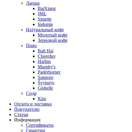
Лапша
BaiXiang
JML
Simeite
Indomie
Натуральный кофе
Молотый кофе
Зерновой кофе
Пиво
Bali Hai
Cheerday
Harbin
Murphy's
Paderborner
Sapporo
Švyturys
Gisbelle
Сидр
Kiss
Оплата и доставка
Покупателю
Статьи
Информация
Сертификаты
Гарантии