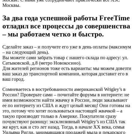
Москвы.
За два года успешной работы FreeTime
отладил все процессы до совершенства
– мы работаем четко и быстро.
Сделайте заказ – и получите его уже в день оплаты (максимум
– на следующий день).
Вы можете сами забрать товар с нашего склада по адресу: ул.
Сатыковской, д.8 (метро Новокосино).
Для жителей регионов тоже есть варианты: мы можем довезти
ваш заказ до транспортной компании, которая доставит его в
ваш город.
Сомневаетесь в востребованности американской Wrigley’s в
России? Проверьте сами – почитайте форумы в интернете: не
имея возможности найти жвачку в России, люди заказывают
ее по интернету из США и ждут целый месяц! Они готовы на
это, потому что хотят пользоваться настоящей жвачкой – а
такую производят только в Америке. Покупатели сразу
почувствуют разницу: эксклюзивный Wrigley’s из США так
же крут, как и сто лет назад. Тогда, в начале ХХ века, семья
Уильяма Ригли, занимавшаяся продажей мыла и пекарского