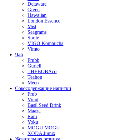
Delaware
Green
Hawaiian
London Essence
Mist
Seagrams
Sprite
VIGO Kombucha
Vimto
Чай
Frubb
Gurieli
THEBOBAco
Teahon
Meco
Сокосодержащие напитки
Frub
Vinut
Basil Seed Drink
Maaza
Rani
Yoku
MOGU MOGU
XODA Jumix
Жевательная резинка