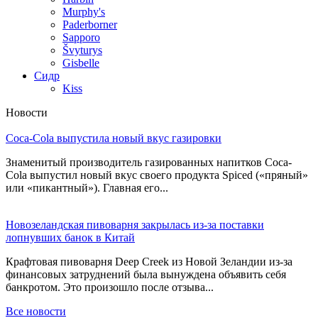
Murphy's
Paderborner
Sapporo
Švyturys
Gisbelle
Сидр
Kiss
Новости
Coca-Cola выпустила новый вкус газировки
Знаменитый производитель газированных напитков Coca-
Cola выпустил новый вкус своего продукта Spiced («пряный»
или «пикантный»). Главная его...
Новозеландская пивоварня закрылась из-за поставки
лопнувших банок в Китай
Крафтовая пивоварня Deep Creek из Новой Зеландии из-за
финансовых затруднений была вынуждена объявить себя
банкротом. Это произошло после отзыва...
Все новости