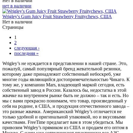
Нет в наличии
нет в наличии
Wrigley's Gum Juicy Fruit Strawberry Fruitychews, США
Нет в наличии
Страницы
1
2
следующая ›
последняя »
Wrigley’s не нуждается в представлении в нашей стране. Это,
пожалуй, самый популярный бренд жевательной резинки,
которому даже принадлежит собственный небоскреб, уже
многие годы являющийся достопримечательностью Чикаго. К
тому же, у компании Mars, владеющей маркой сегодня, есть
собственный завод в России. Казалось бы, недостатка в этой
жвачке на внутреннем рынке быть не должно – так и есть. Но
мы с вами прекрасно понимаем, что товар, произведенный у
себя на родине, в США, и продукция отечественного завода –
это разные жвачки. Американский Wrigley’s отличается не
только удобной и оригинальной упаковкой, но и вкусовыми
качествами. FreeTime предлагает вам в этом убедиться. Мы
привозим Wrigley’s прямиком из США и продаем его оптом в
Москве. С нами уже сотрудничают практически все АЗС