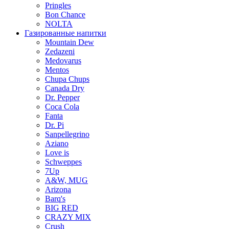
Pringles
Bon Chance
NOLTA
Газированные напитки
Mountain Dew
Zedazeni
Medovarus
Mentos
Chupa Chups
Canada Dry
Dr. Pepper
Coca Cola
Fanta
Dr. Pi
Sanpellegrino
Aziano
Love is
Schweppes
7Up
A&W, MUG
Arizona
Barq's
BIG RED
CRAZY MIX
Crush