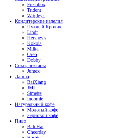
Freshbox
Trident
Wrigley's
Кондитерские изделия
Пухлый Кролик
Lindt
Hershey's
Kokola
Milka
Oreo
Dobby
Соки, нектары
Jumex
Лапша
BaiXiang
JML
Simeite
Indomie
Натуральный кофе
Молотый кофе
Зерновой кофе
Пиво
Bali Hai
Cheerday
Harbin