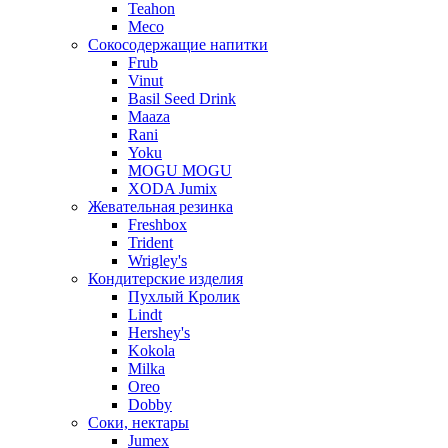
Teahon
Meco
Сокосодержащие напитки
Frub
Vinut
Basil Seed Drink
Maaza
Rani
Yoku
MOGU MOGU
XODA Jumix
Жевательная резинка
Freshbox
Trident
Wrigley's
Кондитерские изделия
Пухлый Кролик
Lindt
Hershey's
Kokola
Milka
Oreo
Dobby
Соки, нектары
Jumex