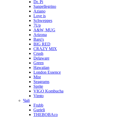
Dr. Pi
Sanpellegrino
Aziano
Love is
Schweppes
7Up
A&W, MUG
Arizona
Barq's
BIG RED
CRAZY MIX
Crush
Delaware
Green
Hawaiian
London Essence
Mist
Seagrams
Sprite
VIGO Kombucha
Vimto
Чай
Frubb
Gurieli
THEBOBAco