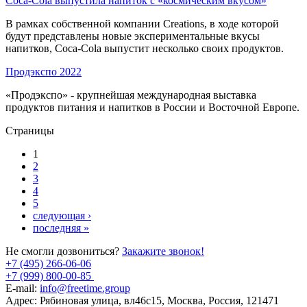
Coca-Cola выпустила напиток с «космическим вкусом»
В рамках собственной компании Creations, в ходе которой
будут представлены новые экспериментальные вкусы
напитков, Coca-Cola выпустит несколько своих продуктов.
Продэкспо 2022
«Продэкспо» - крупнейшая международная выставка
продуктов питания и напитков в России и Восточной Европе.
Страницы
1
2
3
4
5
следующая ›
последняя »
Не смогли дозвониться?
Закажите звонок!
+7 (495) 266-06-06
+7 (999) 800-00-85
E-mail:
info@freetime.group
Адрес:
Рябиновая улица, вл46с15, Москва, Россия, 121471