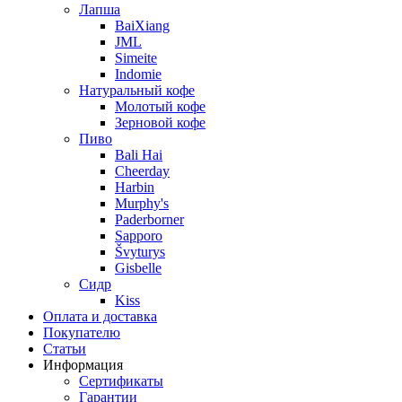
Лапша
BaiXiang
JML
Simeite
Indomie
Натуральный кофе
Молотый кофе
Зерновой кофе
Пиво
Bali Hai
Cheerday
Harbin
Murphy's
Paderborner
Sapporo
Švyturys
Gisbelle
Сидр
Kiss
Оплата и доставка
Покупателю
Статьи
Информация
Сертификаты
Гарантии