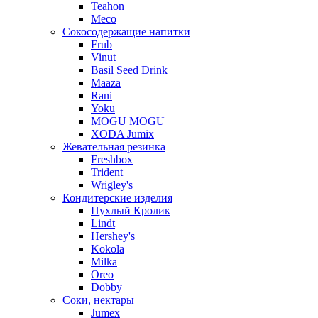
Teahon
Meco
Сокосодержащие напитки
Frub
Vinut
Basil Seed Drink
Maaza
Rani
Yoku
MOGU MOGU
XODA Jumix
Жевательная резинка
Freshbox
Trident
Wrigley's
Кондитерские изделия
Пухлый Кролик
Lindt
Hershey's
Kokola
Milka
Oreo
Dobby
Соки, нектары
Jumex