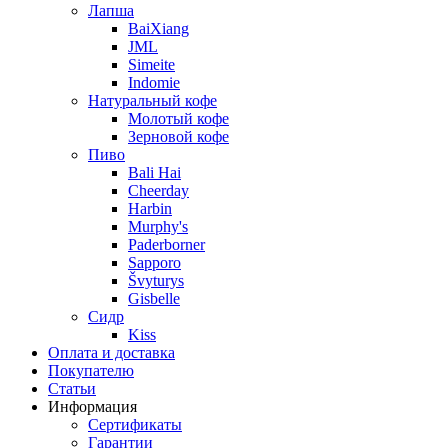
Лапша
BaiXiang
JML
Simeite
Indomie
Натуральный кофе
Молотый кофе
Зерновой кофе
Пиво
Bali Hai
Cheerday
Harbin
Murphy's
Paderborner
Sapporo
Švyturys
Gisbelle
Сидр
Kiss
Оплата и доставка
Покупателю
Статьи
Информация
Сертификаты
Гарантии