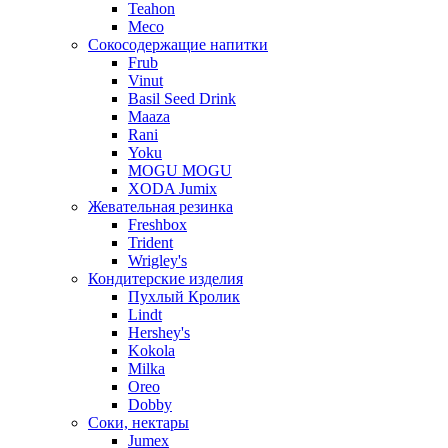
Teahon
Meco
Сокосодержащие напитки
Frub
Vinut
Basil Seed Drink
Maaza
Rani
Yoku
MOGU MOGU
XODA Jumix
Жевательная резинка
Freshbox
Trident
Wrigley's
Кондитерские изделия
Пухлый Кролик
Lindt
Hershey's
Kokola
Milka
Oreo
Dobby
Соки, нектары
Jumex