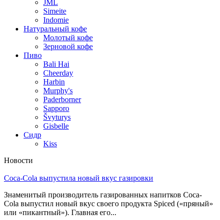
JML
Simeite
Indomie
Натуральный кофе
Молотый кофе
Зерновой кофе
Пиво
Bali Hai
Cheerday
Harbin
Murphy's
Paderborner
Sapporo
Švyturys
Gisbelle
Сидр
Kiss
Новости
Coca-Cola выпустила новый вкус газировки
Знаменитый производитель газированных напитков Coca-
Cola выпустил новый вкус своего продукта Spiced («пряный»
или «пикантный»). Главная его...