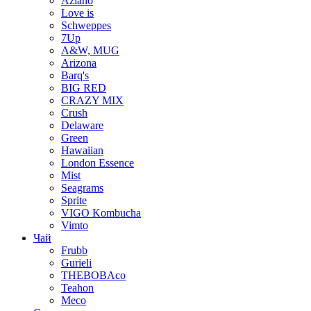
Aziano
Love is
Schweppes
7Up
A&W, MUG
Arizona
Barq's
BIG RED
CRAZY MIX
Crush
Delaware
Green
Hawaiian
London Essence
Mist
Seagrams
Sprite
VIGO Kombucha
Vimto
Чай
Frubb
Gurieli
THEBOBAco
Teahon
Meco