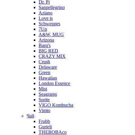
Dr. Pi
Sanpellegrino
Aziano
Love is
Schweppes
7Up
A&W, MUG
Arizona
Barq's
BIG RED
CRAZY MIX
Crush
Delaware
Green
Hawaiian
London Essence
Mist
Seagrams
Sprite
VIGO Kombucha
Vimto
Чай
Frubb
Gurieli
THEBOBAco