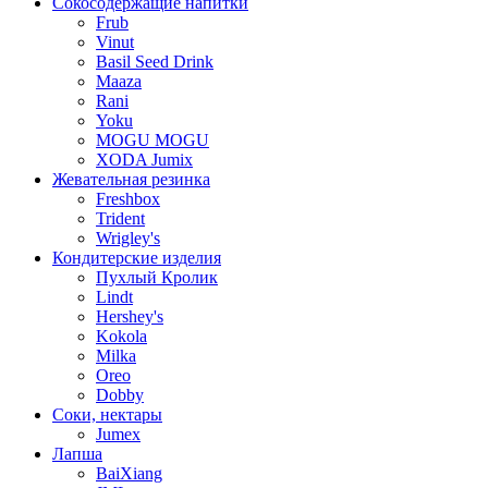
Сокосодержащие напитки
Frub
Vinut
Basil Seed Drink
Maaza
Rani
Yoku
MOGU MOGU
XODA Jumix
Жевательная резинка
Freshbox
Trident
Wrigley's
Кондитерские изделия
Пухлый Кролик
Lindt
Hershey's
Kokola
Milka
Oreo
Dobby
Соки, нектары
Jumex
Лапша
BaiXiang