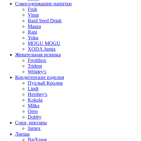
Сокосодержащие напитки
Frub
Vinut
Basil Seed Drink
Maaza
Rani
Yoku
MOGU MOGU
XODA Jumix
Жевательная резинка
Freshbox
Trident
Wrigley's
Кондитерские изделия
Пухлый Кролик
Lindt
Hershey's
Kokola
Milka
Oreo
Dobby
Соки, нектары
Jumex
Лапша
BaiXiang