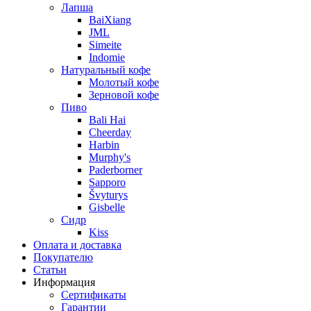
Лапша
BaiXiang
JML
Simeite
Indomie
Натуральный кофе
Молотый кофе
Зерновой кофе
Пиво
Bali Hai
Cheerday
Harbin
Murphy's
Paderborner
Sapporo
Švyturys
Gisbelle
Сидр
Kiss
Оплата и доставка
Покупателю
Статьи
Информация
Сертификаты
Гарантии