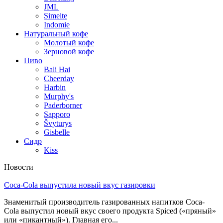
JML
Simeite
Indomie
Натуральный кофе
Молотый кофе
Зерновой кофе
Пиво
Bali Hai
Cheerday
Harbin
Murphy's
Paderborner
Sapporo
Švyturys
Gisbelle
Сидр
Kiss
Новости
Coca-Cola выпустила новый вкус газировки
Знаменитый производитель газированных напитков Coca-
Cola выпустил новый вкус своего продукта Spiced («пряный»
или «пикантный»). Главная его...