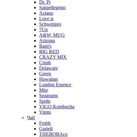
Dr. Pi
Sanpellegrino
Aziano
Love is
Schweppes
7Up
A&W, MUG
Arizona
Barq's
BIG RED
CRAZY MIX
Crush
Delaware
Green
Hawaiian
London Essence
Mist
Seagrams
Sprite
VIGO Kombucha
Vimto
Чай
Frubb
Gurieli
THEBOBAco