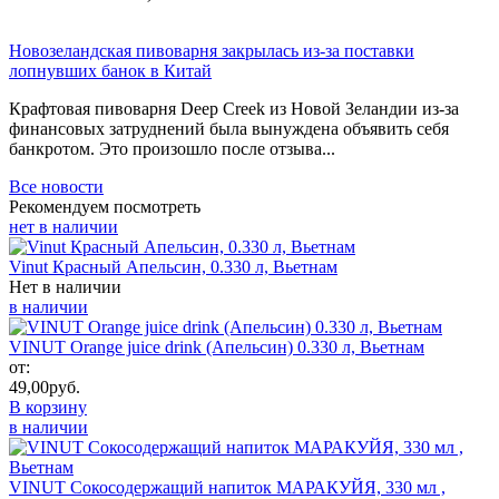
Новозеландская пивоварня закрылась из-за поставки
лопнувших банок в Китай
Крафтовая пивоварня Deep Creek из Новой Зеландии из-за
финансовых затруднений была вынуждена объявить себя
банкротом. Это произошло после отзыва...
Все новости
Рекомендуем посмотреть
нет в наличии
Vinut Красный Апельсин, 0.330 л, Вьетнам
Нет в наличии
в наличии
VINUT Orange juice drink (Апельсин) 0.330 л, Вьетнам
от:
49,00
руб.
В корзину
в наличии
VINUT Сокосодержащий напиток МАРАКУЙЯ, 330 мл ,