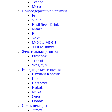
Teahon
Meco
Сокосодержащие напитки
Frub
Vinut
Basil Seed Drink
Maaza
Rani
Yoku
MOGU MOGU
XODA Jumix
Жевательная резинка
Freshbox
Trident
Wrigley's
Кондитерские изделия
Пухлый Кролик
Lindt
Hershey's
Kokola
Milka
Oreo
Dobby
Соки, нектары
Jumex