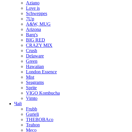
Aziano
Love is
Schweppes
7Up
A&W, MUG
Arizona
Barq's
BIG RED
CRAZY MIX
Crush
Delaware
Green
Hawaiian
London Essence
Mist
Seagrams
Sprite
VIGO Kombucha
Vimto
Чай
Frubb
Gurieli
THEBOBAco
Teahon
Meco