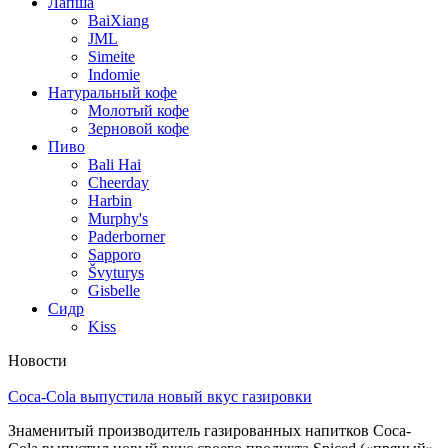
Лапша
BaiXiang
JML
Simeite
Indomie
Натуральный кофе
Молотый кофе
Зерновой кофе
Пиво
Bali Hai
Cheerday
Harbin
Murphy's
Paderborner
Sapporo
Švyturys
Gisbelle
Сидр
Kiss
Новости
Coca-Cola выпустила новый вкус газировки
Знаменитый производитель газированных напитков Coca-