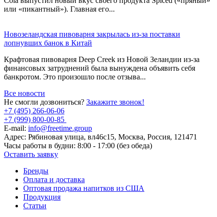
Cola выпустил новый вкус своего продукта Spiced («пряный»
или «пикантный»). Главная его...
Новозеландская пивоварня закрылась из-за поставки
лопнувших банок в Китай
Крафтовая пивоварня Deep Creek из Новой Зеландии из-за
финансовых затруднений была вынуждена объявить себя
банкротом. Это произошло после отзыва...
Все новости
Не смогли дозвониться?
Закажите звонок!
+7 (495) 266-06-06
+7 (999) 800-00-85
E-mail:
info@freetime.group
Адрес:
Рябиновая улица, вл46с15, Москва, Россия, 121471
Часы работы в будни:
8:00 - 17:00 (без обеда)
Оставить заявку
Бренды
Оплата и доставка
Оптовая продажа напитков из США
Продукция
Статьи