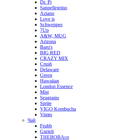
Dr. Pi
Sanpellegrino
Aziano
Love is
Schweppes
7Up
A&W, MUG
Arizona
Barq's
BIG RED
CRAZY MIX
Crush
Delaware
Green
Hawaiian
London Essence
Mist
Seagrams
Sprite
VIGO Kombucha
Vimto
Чай
Frubb
Gurieli
THEBOBAco