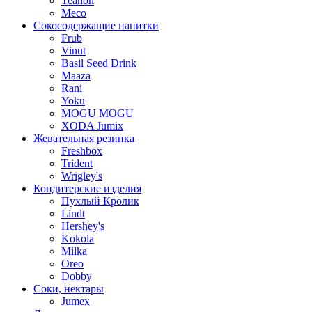
Teahon
Meco
Сокосодержащие напитки
Frub
Vinut
Basil Seed Drink
Maaza
Rani
Yoku
MOGU MOGU
XODA Jumix
Жевательная резинка
Freshbox
Trident
Wrigley's
Кондитерские изделия
Пухлый Кролик
Lindt
Hershey's
Kokola
Milka
Oreo
Dobby
Соки, нектары
Jumex