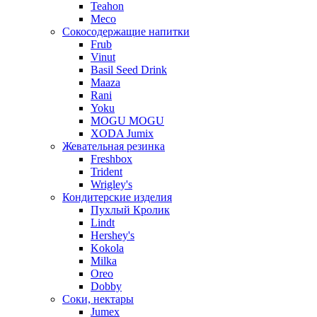
Teahon
Meco
Сокосодержащие напитки
Frub
Vinut
Basil Seed Drink
Maaza
Rani
Yoku
MOGU MOGU
XODA Jumix
Жевательная резинка
Freshbox
Trident
Wrigley's
Кондитерские изделия
Пухлый Кролик
Lindt
Hershey's
Kokola
Milka
Oreo
Dobby
Соки, нектары
Jumex