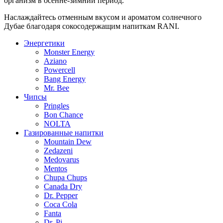
организм в осенне-зимний период.
Наслаждайтесь отменным вкусом и ароматом солнечного
Дубае благодаря сокосодержащим напиткам RANI.
Энергетики
Monster Energy
Aziano
Powercell
Bang Energy
Mr. Bee
Чипсы
Pringles
Bon Chance
NOLTA
Газированные напитки
Mountain Dew
Zedazeni
Medovarus
Mentos
Chupa Chups
Canada Dry
Dr. Pepper
Coca Cola
Fanta
Dr. Pi