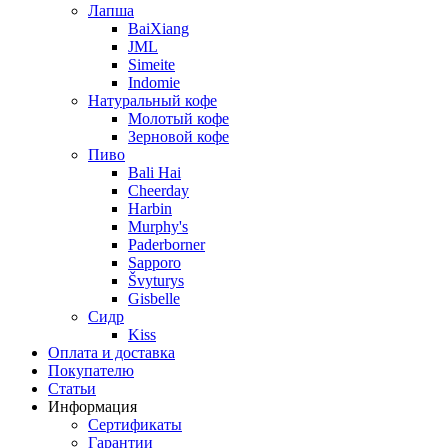
Лапша
BaiXiang
JML
Simeite
Indomie
Натуральный кофе
Молотый кофе
Зерновой кофе
Пиво
Bali Hai
Cheerday
Harbin
Murphy's
Paderborner
Sapporo
Švyturys
Gisbelle
Сидр
Kiss
Оплата и доставка
Покупателю
Статьи
Информация
Сертификаты
Гарантии