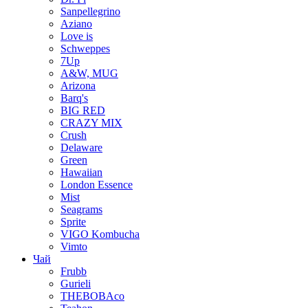
Sanpellegrino
Aziano
Love is
Schweppes
7Up
A&W, MUG
Arizona
Barq's
BIG RED
CRAZY MIX
Crush
Delaware
Green
Hawaiian
London Essence
Mist
Seagrams
Sprite
VIGO Kombucha
Vimto
Чай
Frubb
Gurieli
THEBOBAco