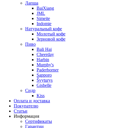
Лапша
BaiXiang
JML
Simeite
Indomie
Натуральный кофе
Молотый кофе
Зерновой кофе
Пиво
Bali Hai
Cheerday
Harbin
Murphy's
Paderborner
Sapporo
Švyturys
Gisbelle
Сидр
Kiss
Оплата и доставка
Покупателю
Статьи
Информация
Сертификаты
Гарантии