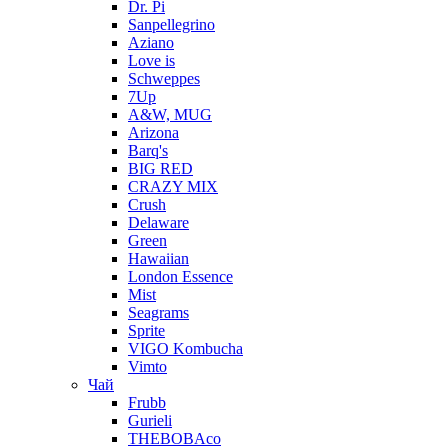
Dr. Pi
Sanpellegrino
Aziano
Love is
Schweppes
7Up
A&W, MUG
Arizona
Barq's
BIG RED
CRAZY MIX
Crush
Delaware
Green
Hawaiian
London Essence
Mist
Seagrams
Sprite
VIGO Kombucha
Vimto
Чай
Frubb
Gurieli
THEBOBAco