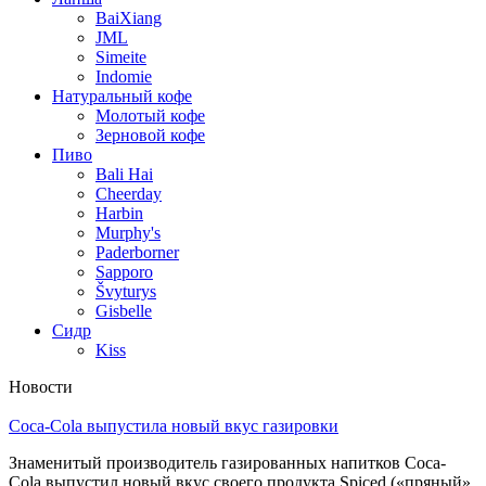
BaiXiang
JML
Simeite
Indomie
Натуральный кофе
Молотый кофе
Зерновой кофе
Пиво
Bali Hai
Cheerday
Harbin
Murphy's
Paderborner
Sapporo
Švyturys
Gisbelle
Сидр
Kiss
Новости
Coca-Cola выпустила новый вкус газировки
Знаменитый производитель газированных напитков Coca-
Cola выпустил новый вкус своего продукта Spiced («пряный»