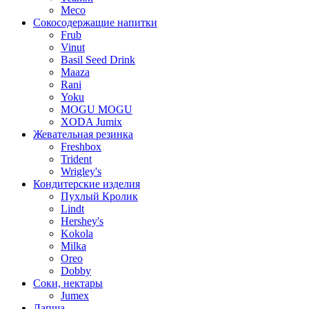
Meco
Сокосодержащие напитки
Frub
Vinut
Basil Seed Drink
Maaza
Rani
Yoku
MOGU MOGU
XODA Jumix
Жевательная резинка
Freshbox
Trident
Wrigley's
Кондитерские изделия
Пухлый Кролик
Lindt
Hershey's
Kokola
Milka
Oreo
Dobby
Соки, нектары
Jumex
Лапша