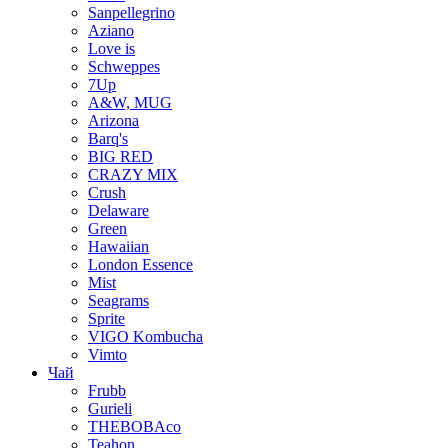
Sanpellegrino
Aziano
Love is
Schweppes
7Up
A&W, MUG
Arizona
Barq's
BIG RED
CRAZY MIX
Crush
Delaware
Green
Hawaiian
London Essence
Mist
Seagrams
Sprite
VIGO Kombucha
Vimto
Чай
Frubb
Gurieli
THEBOBAco
Teahon