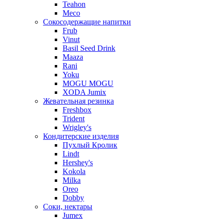
Teahon
Meco
Сокосодержащие напитки
Frub
Vinut
Basil Seed Drink
Maaza
Rani
Yoku
MOGU MOGU
XODA Jumix
Жевательная резинка
Freshbox
Trident
Wrigley's
Кондитерские изделия
Пухлый Кролик
Lindt
Hershey's
Kokola
Milka
Oreo
Dobby
Соки, нектары
Jumex