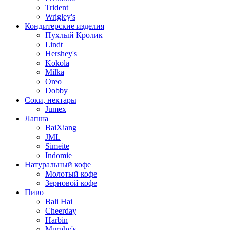
Trident
Wrigley's
Кондитерские изделия
Пухлый Кролик
Lindt
Hershey's
Kokola
Milka
Oreo
Dobby
Соки, нектары
Jumex
Лапша
BaiXiang
JML
Simeite
Indomie
Натуральный кофе
Молотый кофе
Зерновой кофе
Пиво
Bali Hai
Cheerday
Harbin
Murphy's