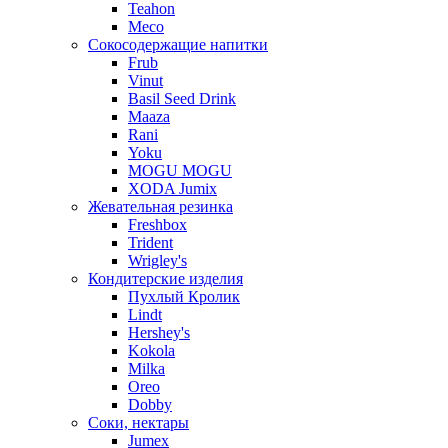
Teahon
Meco
Сокосодержащие напитки
Frub
Vinut
Basil Seed Drink
Maaza
Rani
Yoku
MOGU MOGU
XODA Jumix
Жевательная резинка
Freshbox
Trident
Wrigley's
Кондитерские изделия
Пухлый Кролик
Lindt
Hershey's
Kokola
Milka
Oreo
Dobby
Соки, нектары
Jumex