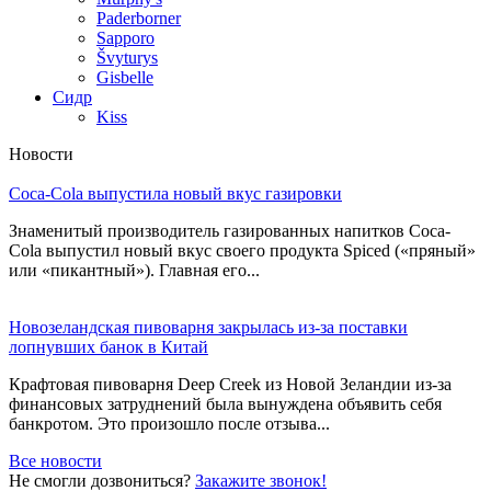
Paderborner
Sapporo
Švyturys
Gisbelle
Сидр
Kiss
Новости
Coca-Cola выпустила новый вкус газировки
Знаменитый производитель газированных напитков Coca-
Cola выпустил новый вкус своего продукта Spiced («пряный»
или «пикантный»). Главная его...
Новозеландская пивоварня закрылась из-за поставки
лопнувших банок в Китай
Крафтовая пивоварня Deep Creek из Новой Зеландии из-за
финансовых затруднений была вынуждена объявить себя
банкротом. Это произошло после отзыва...
Все новости
Не смогли дозвониться?
Закажите звонок!