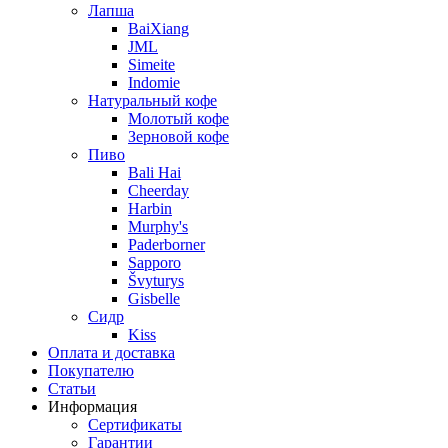
Лапша
BaiXiang
JML
Simeite
Indomie
Натуральный кофе
Молотый кофе
Зерновой кофе
Пиво
Bali Hai
Cheerday
Harbin
Murphy's
Paderborner
Sapporo
Švyturys
Gisbelle
Сидр
Kiss
Оплата и доставка
Покупателю
Статьи
Информация
Сертификаты
Гарантии