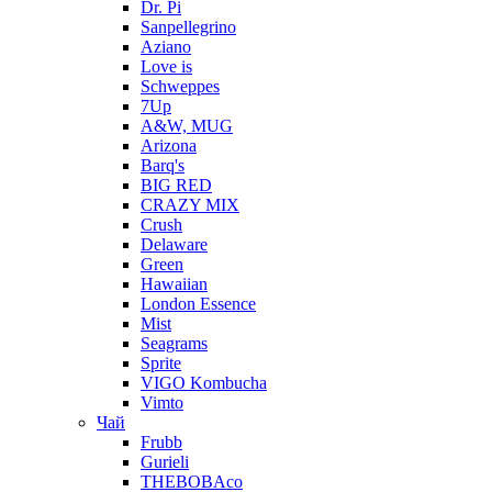
Dr. Pi
Sanpellegrino
Aziano
Love is
Schweppes
7Up
A&W, MUG
Arizona
Barq's
BIG RED
CRAZY MIX
Crush
Delaware
Green
Hawaiian
London Essence
Mist
Seagrams
Sprite
VIGO Kombucha
Vimto
Чай
Frubb
Gurieli
THEBOBAco