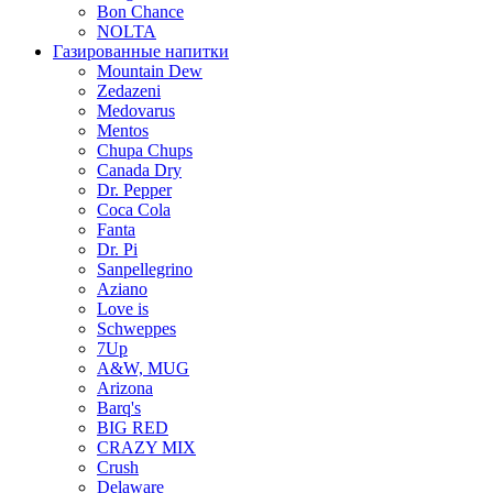
Bon Chance
NOLTA
Газированные напитки
Mountain Dew
Zedazeni
Medovarus
Mentos
Chupa Chups
Canada Dry
Dr. Pepper
Coca Cola
Fanta
Dr. Pi
Sanpellegrino
Aziano
Love is
Schweppes
7Up
A&W, MUG
Arizona
Barq's
BIG RED
CRAZY MIX
Crush
Delaware