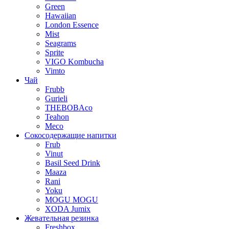
Green
Hawaiian
London Essence
Mist
Seagrams
Sprite
VIGO Kombucha
Vimto
Чай
Frubb
Gurieli
THEBOBAco
Teahon
Meco
Сокосодержащие напитки
Frub
Vinut
Basil Seed Drink
Maaza
Rani
Yoku
MOGU MOGU
XODA Jumix
Жевательная резинка
Freshbox