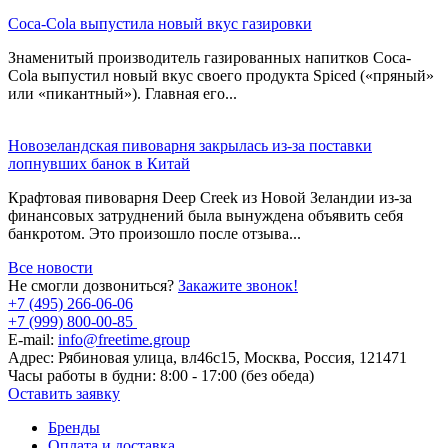
Coca-Cola выпустила новый вкус газировки
Знаменитый производитель газированных напитков Coca-
Cola выпустил новый вкус своего продукта Spiced («пряный»
или «пикантный»). Главная его...
Новозеландская пивоварня закрылась из-за поставки
лопнувших банок в Китай
Крафтовая пивоварня Deep Creek из Новой Зеландии из-за
финансовых затруднений была вынуждена объявить себя
банкротом. Это произошло после отзыва...
Все новости
Не смогли дозвониться?
Закажите звонок!
+7 (495) 266-06-06
+7 (999) 800-00-85
E-mail:
info@freetime.group
Адрес:
Рябиновая улица, вл46с15, Москва, Россия, 121471
Часы работы в будни:
8:00 - 17:00 (без обеда)
Оставить заявку
Бренды
Оплата и доставка