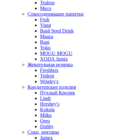
Teahon
Meco
Сокосодержащие напитки
Frub
Vinut
Basil Seed Drink
Maaza
Rani
Yoku
MOGU MOGU
XODA Jumix
Жевательная резинка
Freshbox
Trident
Wrigley's
Кондитерские изделия
Пухлый Кролик
Lindt
Hershey's
Kokola
Milka
Oreo
Dobby
Соки, нектары
Jumex