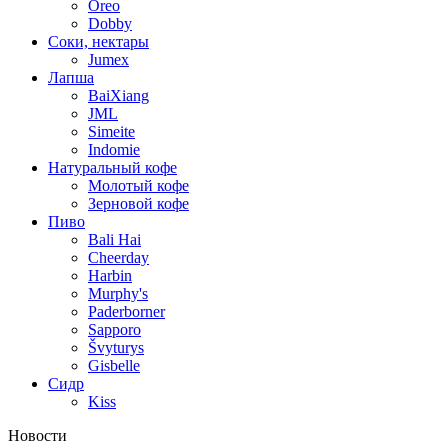
Oreo
Dobby
Соки, нектары
Jumex
Лапша
BaiXiang
JML
Simeite
Indomie
Натуральный кофе
Молотый кофе
Зерновой кофе
Пиво
Bali Hai
Cheerday
Harbin
Murphy's
Paderborner
Sapporo
Švyturys
Gisbelle
Сидр
Kiss
Новости