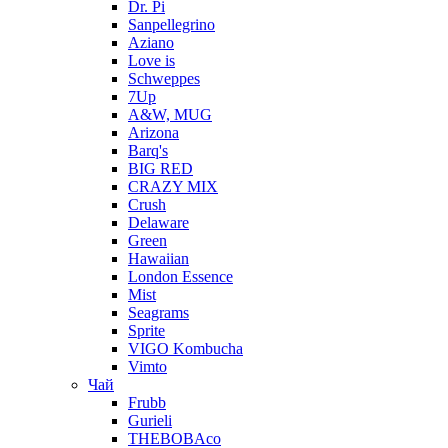
Dr. Pi
Sanpellegrino
Aziano
Love is
Schweppes
7Up
A&W, MUG
Arizona
Barq's
BIG RED
CRAZY MIX
Crush
Delaware
Green
Hawaiian
London Essence
Mist
Seagrams
Sprite
VIGO Kombucha
Vimto
Чай
Frubb
Gurieli
THEBOBAco