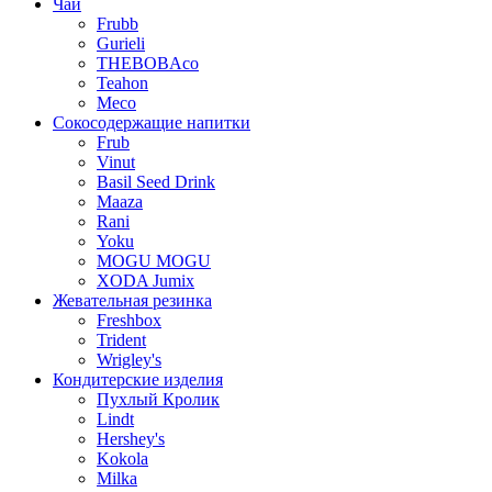
Чай
Frubb
Gurieli
THEBOBAco
Teahon
Meco
Сокосодержащие напитки
Frub
Vinut
Basil Seed Drink
Maaza
Rani
Yoku
MOGU MOGU
XODA Jumix
Жевательная резинка
Freshbox
Trident
Wrigley's
Кондитерские изделия
Пухлый Кролик
Lindt
Hershey's
Kokola
Milka