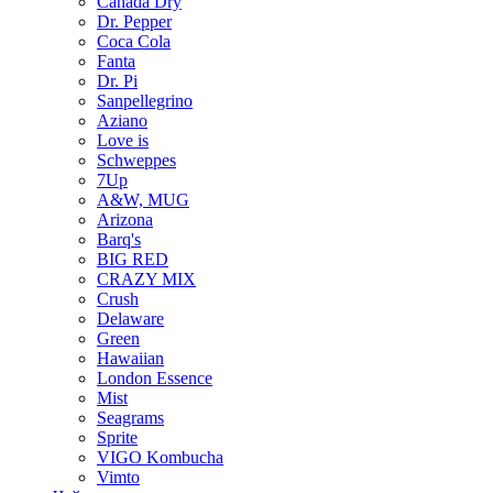
Canada Dry
Dr. Pepper
Coca Cola
Fanta
Dr. Pi
Sanpellegrino
Aziano
Love is
Schweppes
7Up
A&W, MUG
Arizona
Barq's
BIG RED
CRAZY MIX
Crush
Delaware
Green
Hawaiian
London Essence
Mist
Seagrams
Sprite
VIGO Kombucha
Vimto