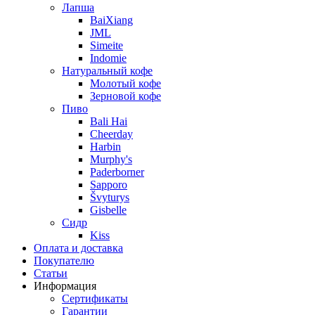
Лапша
BaiXiang
JML
Simeite
Indomie
Натуральный кофе
Молотый кофе
Зерновой кофе
Пиво
Bali Hai
Cheerday
Harbin
Murphy's
Paderborner
Sapporo
Švyturys
Gisbelle
Сидр
Kiss
Оплата и доставка
Покупателю
Статьи
Информация
Сертификаты
Гарантии