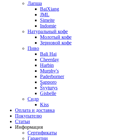
Лапша
BaiXiang
JML
Simeite
Indomie
Натуральный кофе
Молотый кофе
Зерновой кофе
Пиво
Bali Hai
Cheerday
Harbin
Murphy's
Paderborner
Sapporo
Švyturys
Gisbelle
Сидр
Kiss
Оплата и доставка
Покупателю
Статьи
Информация
Сертификаты
Гарантии