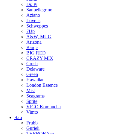
Dr. Pi
Sanpellegrino
Aziano
Love is
Schweppes
7Up
A&W, MUG
Arizona
Barq's
BIG RED
CRAZY MIX
Crush
Delaware
Green
Hawaiian
London Essence
Mist
Seagrams
Sprite
VIGO Kombucha
Vimto
Чай
Frubb
Gurieli
THEBOBAco