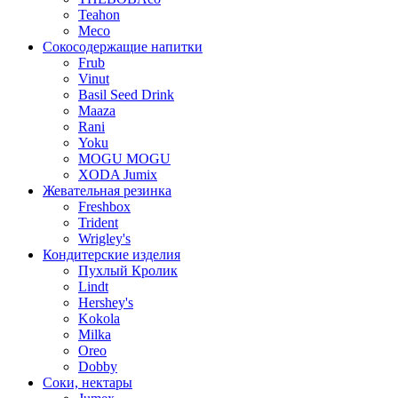
Teahon
Meco
Сокосодержащие напитки
Frub
Vinut
Basil Seed Drink
Maaza
Rani
Yoku
MOGU MOGU
XODA Jumix
Жевательная резинка
Freshbox
Trident
Wrigley's
Кондитерские изделия
Пухлый Кролик
Lindt
Hershey's
Kokola
Milka
Oreo
Dobby
Соки, нектары