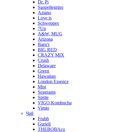
Dr. Pi
Sanpellegrino
Aziano
Love is
Schweppes
7Up
A&W, MUG
Arizona
Barq's
BIG RED
CRAZY MIX
Crush
Delaware
Green
Hawaiian
London Essence
Mist
Seagrams
Sprite
VIGO Kombucha
Vimto
Чай
Frubb
Gurieli
THEBOBAco