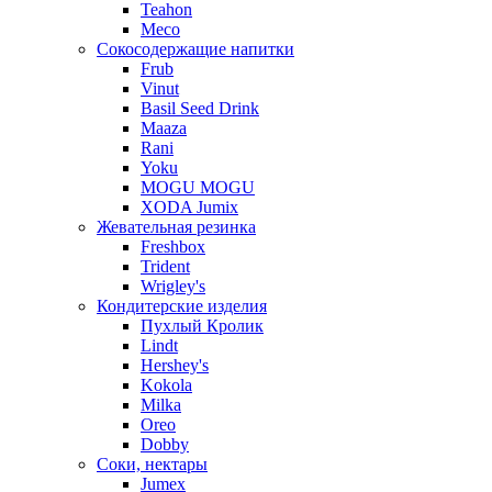
Teahon
Meco
Сокосодержащие напитки
Frub
Vinut
Basil Seed Drink
Maaza
Rani
Yoku
MOGU MOGU
XODA Jumix
Жевательная резинка
Freshbox
Trident
Wrigley's
Кондитерские изделия
Пухлый Кролик
Lindt
Hershey's
Kokola
Milka
Oreo
Dobby
Соки, нектары
Jumex