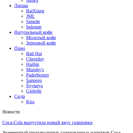
Jumex
Лапша
BaiXiang
JML
Simeite
Indomie
Натуральный кофе
Молотый кофе
Зерновой кофе
Пиво
Bali Hai
Cheerday
Harbin
Murphy's
Paderborner
Sapporo
Švyturys
Gisbelle
Сидр
Kiss
Новости
Coca-Cola выпустила новый вкус газировки
Знаменитый производитель газированных напитков Coca-