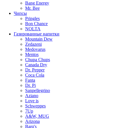
Bang Energy
Mr. Bee
Чипсы
Pringles
Bon Chance
NOLTA
Газированные напитки
Mountain Dew
Zedazeni
Medovarus
Mentos
Chupa Chups
Canada Dry
Dr. Pepper
Coca Cola
Fanta
Dr. Pi
Sanpellegrino
Aziano
Love is
Schweppes
7Up
A&W, MUG
Arizona
Barq's