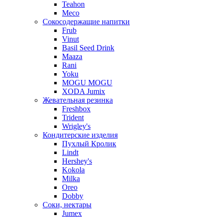
Teahon
Meco
Сокосодержащие напитки
Frub
Vinut
Basil Seed Drink
Maaza
Rani
Yoku
MOGU MOGU
XODA Jumix
Жевательная резинка
Freshbox
Trident
Wrigley's
Кондитерские изделия
Пухлый Кролик
Lindt
Hershey's
Kokola
Milka
Oreo
Dobby
Соки, нектары
Jumex