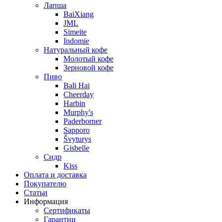
Лапша
BaiXiang
JML
Simeite
Indomie
Натуральный кофе
Молотый кофе
Зерновой кофе
Пиво
Bali Hai
Cheerday
Harbin
Murphy's
Paderborner
Sapporo
Švyturys
Gisbelle
Сидр
Kiss
Оплата и доставка
Покупателю
Статьи
Информация
Сертификаты
Гарантии