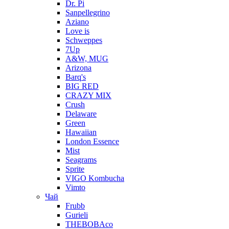
Dr. Pi
Sanpellegrino
Aziano
Love is
Schweppes
7Up
A&W, MUG
Arizona
Barq's
BIG RED
CRAZY MIX
Crush
Delaware
Green
Hawaiian
London Essence
Mist
Seagrams
Sprite
VIGO Kombucha
Vimto
Чай
Frubb
Gurieli
THEBOBAco