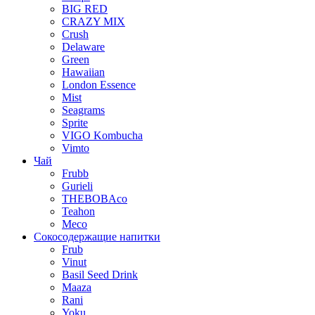
BIG RED
CRAZY MIX
Crush
Delaware
Green
Hawaiian
London Essence
Mist
Seagrams
Sprite
VIGO Kombucha
Vimto
Чай
Frubb
Gurieli
THEBOBAco
Teahon
Meco
Сокосодержащие напитки
Frub
Vinut
Basil Seed Drink
Maaza
Rani
Yoku