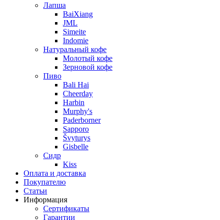
Лапша
BaiXiang
JML
Simeite
Indomie
Натуральный кофе
Молотый кофе
Зерновой кофе
Пиво
Bali Hai
Cheerday
Harbin
Murphy's
Paderborner
Sapporo
Švyturys
Gisbelle
Сидр
Kiss
Оплата и доставка
Покупателю
Статьи
Информация
Сертификаты
Гарантии