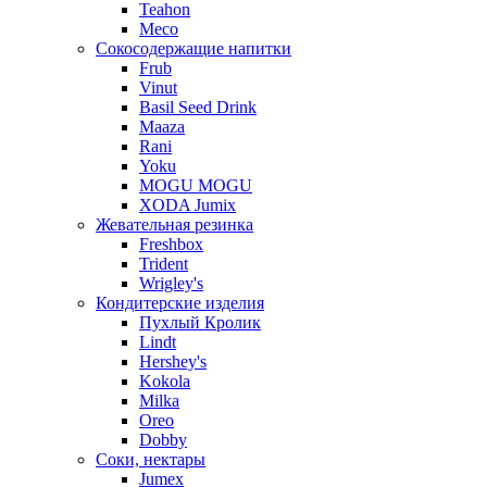
Teahon
Meco
Сокосодержащие напитки
Frub
Vinut
Basil Seed Drink
Maaza
Rani
Yoku
MOGU MOGU
XODA Jumix
Жевательная резинка
Freshbox
Trident
Wrigley's
Кондитерские изделия
Пухлый Кролик
Lindt
Hershey's
Kokola
Milka
Oreo
Dobby
Соки, нектары
Jumex