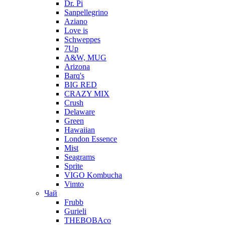
Dr. Pi
Sanpellegrino
Aziano
Love is
Schweppes
7Up
A&W, MUG
Arizona
Barq's
BIG RED
CRAZY MIX
Crush
Delaware
Green
Hawaiian
London Essence
Mist
Seagrams
Sprite
VIGO Kombucha
Vimto
Чай
Frubb
Gurieli
THEBOBAco