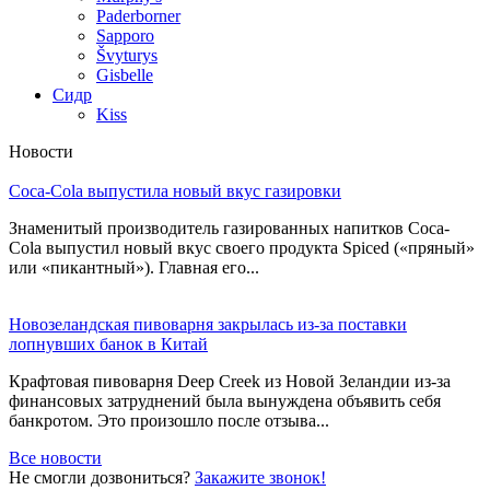
Paderborner
Sapporo
Švyturys
Gisbelle
Сидр
Kiss
Новости
Coca-Cola выпустила новый вкус газировки
Знаменитый производитель газированных напитков Coca-
Cola выпустил новый вкус своего продукта Spiced («пряный»
или «пикантный»). Главная его...
Новозеландская пивоварня закрылась из-за поставки
лопнувших банок в Китай
Крафтовая пивоварня Deep Creek из Новой Зеландии из-за
финансовых затруднений была вынуждена объявить себя
банкротом. Это произошло после отзыва...
Все новости
Не смогли дозвониться?
Закажите звонок!