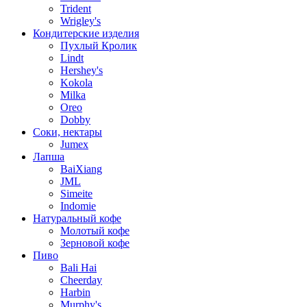
Trident
Wrigley's
Кондитерские изделия
Пухлый Кролик
Lindt
Hershey's
Kokola
Milka
Oreo
Dobby
Соки, нектары
Jumex
Лапша
BaiXiang
JML
Simeite
Indomie
Натуральный кофе
Молотый кофе
Зерновой кофе
Пиво
Bali Hai
Cheerday
Harbin
Murphy's