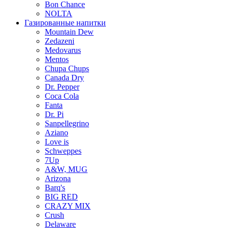
Bon Chance
NOLTA
Газированные напитки
Mountain Dew
Zedazeni
Medovarus
Mentos
Chupa Chups
Canada Dry
Dr. Pepper
Coca Cola
Fanta
Dr. Pi
Sanpellegrino
Aziano
Love is
Schweppes
7Up
A&W, MUG
Arizona
Barq's
BIG RED
CRAZY MIX
Crush
Delaware