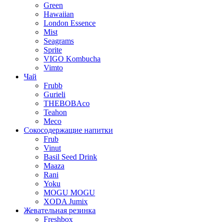
Green
Hawaiian
London Essence
Mist
Seagrams
Sprite
VIGO Kombucha
Vimto
Чай
Frubb
Gurieli
THEBOBAco
Teahon
Meco
Сокосодержащие напитки
Frub
Vinut
Basil Seed Drink
Maaza
Rani
Yoku
MOGU MOGU
XODA Jumix
Жевательная резинка
Freshbox