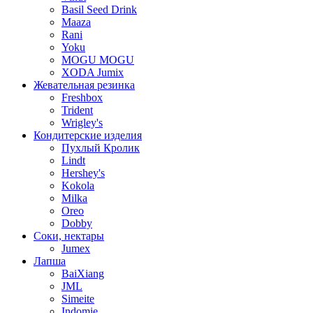
Basil Seed Drink
Maaza
Rani
Yoku
MOGU MOGU
XODA Jumix
Жевательная резинка
Freshbox
Trident
Wrigley's
Кондитерские изделия
Пухлый Кролик
Lindt
Hershey's
Kokola
Milka
Oreo
Dobby
Соки, нектары
Jumex
Лапша
BaiXiang
JML
Simeite
Indomie