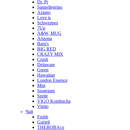
Dr. Pi
Sanpellegrino
Aziano
Love is
Schweppes
7Up
A&W, MUG
Arizona
Barq's
BIG RED
CRAZY MIX
Crush
Delaware
Green
Hawaiian
London Essence
Mist
Seagrams
Sprite
VIGO Kombucha
Vimto
Чай
Frubb
Gurieli
THEBOBAco