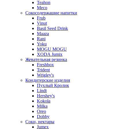
Teahon
Meco
Сокосодержащие напитки
Frub
Vinut
Basil Seed Drink
Maaza
Rani
Yoku
MOGU MOGU
XODA Jumix
Жевательная резинка
Freshbox
Trident
Wrigley's
Кондитерские изделия
Пухлый Кролик
Lindt
Hershey's
Kokola
Milka
Oreo
Dobby
Соки, нектары
Jumex