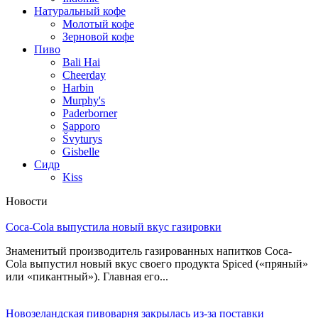
Натуральный кофе
Молотый кофе
Зерновой кофе
Пиво
Bali Hai
Cheerday
Harbin
Murphy's
Paderborner
Sapporo
Švyturys
Gisbelle
Сидр
Kiss
Новости
Coca-Cola выпустила новый вкус газировки
Знаменитый производитель газированных напитков Coca-
Cola выпустил новый вкус своего продукта Spiced («пряный»
или «пикантный»). Главная его...
Новозеландская пивоварня закрылась из-за поставки