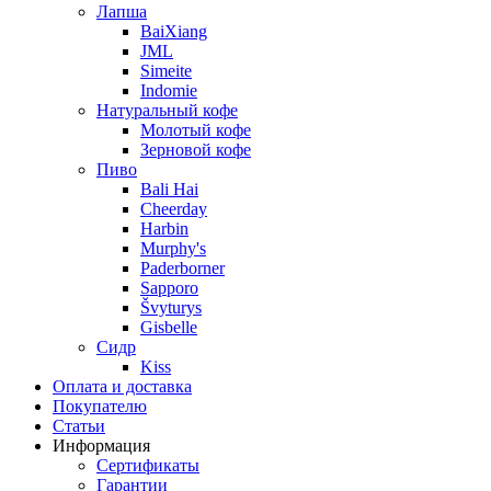
Лапша
BaiXiang
JML
Simeite
Indomie
Натуральный кофе
Молотый кофе
Зерновой кофе
Пиво
Bali Hai
Cheerday
Harbin
Murphy's
Paderborner
Sapporo
Švyturys
Gisbelle
Сидр
Kiss
Оплата и доставка
Покупателю
Статьи
Информация
Сертификаты
Гарантии