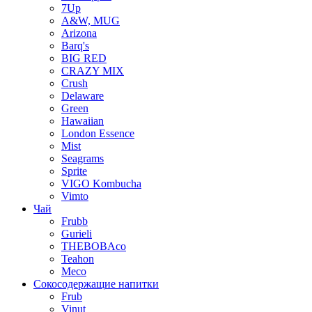
7Up
A&W, MUG
Arizona
Barq's
BIG RED
CRAZY MIX
Crush
Delaware
Green
Hawaiian
London Essence
Mist
Seagrams
Sprite
VIGO Kombucha
Vimto
Чай
Frubb
Gurieli
THEBOBAco
Teahon
Meco
Сокосодержащие напитки
Frub
Vinut