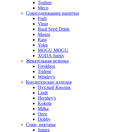
Teahon
Meco
Сокосодержащие напитки
Frub
Vinut
Basil Seed Drink
Maaza
Rani
Yoku
MOGU MOGU
XODA Jumix
Жевательная резинка
Freshbox
Trident
Wrigley's
Кондитерские изделия
Пухлый Кролик
Lindt
Hershey's
Kokola
Milka
Oreo
Dobby
Соки, нектары
Jumex