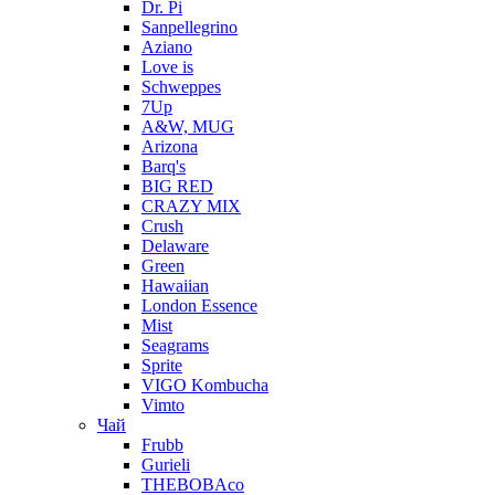
Dr. Pi
Sanpellegrino
Aziano
Love is
Schweppes
7Up
A&W, MUG
Arizona
Barq's
BIG RED
CRAZY MIX
Crush
Delaware
Green
Hawaiian
London Essence
Mist
Seagrams
Sprite
VIGO Kombucha
Vimto
Чай
Frubb
Gurieli
THEBOBAco