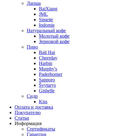
Лапша
BaiXiang
JML
Simeite
Indomie
Натуральный кофе
Молотый кофе
Зерновой кофе
Пиво
Bali Hai
Cheerday
Harbin
Murphy's
Paderborner
Sapporo
Švyturys
Gisbelle
Сидр
Kiss
Оплата и доставка
Покупателю
Статьи
Информация
Сертификаты
Гарантии