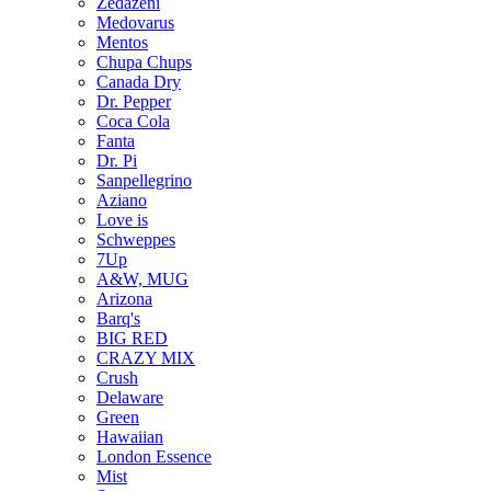
Zedazeni
Medovarus
Mentos
Chupa Chups
Canada Dry
Dr. Pepper
Coca Cola
Fanta
Dr. Pi
Sanpellegrino
Aziano
Love is
Schweppes
7Up
A&W, MUG
Arizona
Barq's
BIG RED
CRAZY MIX
Crush
Delaware
Green
Hawaiian
London Essence
Mist