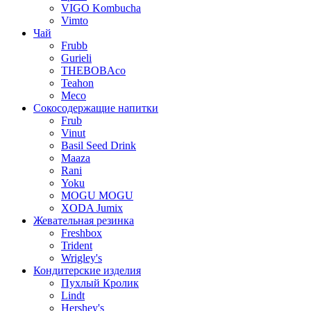
VIGO Kombucha
Vimto
Чай
Frubb
Gurieli
THEBOBAco
Teahon
Meco
Сокосодержащие напитки
Frub
Vinut
Basil Seed Drink
Maaza
Rani
Yoku
MOGU MOGU
XODA Jumix
Жевательная резинка
Freshbox
Trident
Wrigley's
Кондитерские изделия
Пухлый Кролик
Lindt
Hershey's