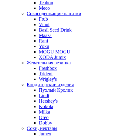
Teahon
Meco
Сокосодержащие напитки
Frub
Vinut
Basil Seed Drink
Maaza
Rani
Yoku
MOGU MOGU
XODA Jumix
Жевательная резинка
Freshbox
Trident
Wrigley's
Кондитерские изделия
Пухлый Кролик
Lindt
Hershey's
Kokola
Milka
Oreo
Dobby
Соки, нектары
Jumex