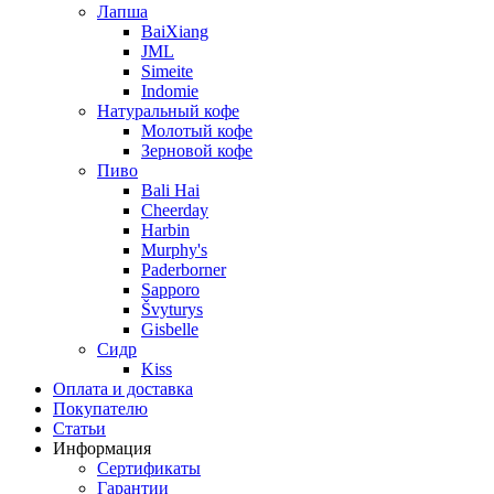
Лапша
BaiXiang
JML
Simeite
Indomie
Натуральный кофе
Молотый кофе
Зерновой кофе
Пиво
Bali Hai
Cheerday
Harbin
Murphy's
Paderborner
Sapporo
Švyturys
Gisbelle
Сидр
Kiss
Оплата и доставка
Покупателю
Статьи
Информация
Сертификаты
Гарантии