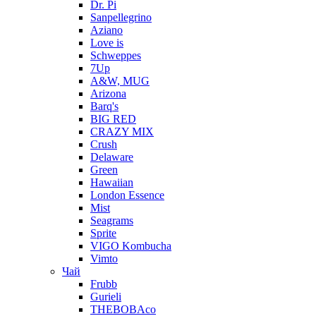
Dr. Pi
Sanpellegrino
Aziano
Love is
Schweppes
7Up
A&W, MUG
Arizona
Barq's
BIG RED
CRAZY MIX
Crush
Delaware
Green
Hawaiian
London Essence
Mist
Seagrams
Sprite
VIGO Kombucha
Vimto
Чай
Frubb
Gurieli
THEBOBAco