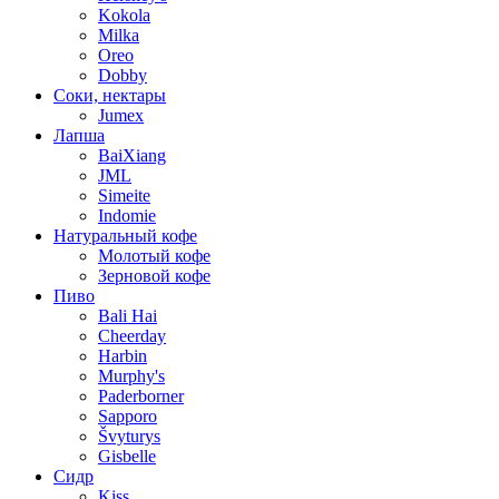
Kokola
Milka
Oreo
Dobby
Соки, нектары
Jumex
Лапша
BaiXiang
JML
Simeite
Indomie
Натуральный кофе
Молотый кофе
Зерновой кофе
Пиво
Bali Hai
Cheerday
Harbin
Murphy's
Paderborner
Sapporo
Švyturys
Gisbelle
Сидр
Kiss