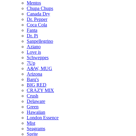
Mentos
Chupa Chups
Canada Dry
Dr. Pepper
Coca Cola
Fanta
Dr. Pi
Sanpellegrino
Aziano
Love is
Schweppes
7Up
A&W, MUG
Arizona
Barq's
BIG RED
CRAZY MIX
Crush
Delaware
Green
Hawaiian
London Essence
Mist
Seagrams
Sprite