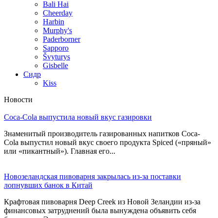
Bali Hai
Cheerday
Harbin
Murphy's
Paderborner
Sapporo
Švyturys
Gisbelle
Сидр
Kiss
Новости
Coca-Cola выпустила новый вкус газировки
Знаменитый производитель газированных напитков Coca-
Cola выпустил новый вкус своего продукта Spiced («пряный»
или «пикантный»). Главная его...
Новозеландская пивоварня закрылась из-за поставки
лопнувших банок в Китай
Крафтовая пивоварня Deep Creek из Новой Зеландии из-за
финансовых затруднений была вынуждена объявить себя