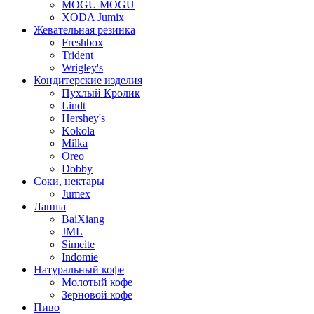
MOGU MOGU
XODA Jumix
Жевательная резинка
Freshbox
Trident
Wrigley's
Кондитерские изделия
Пухлый Кролик
Lindt
Hershey's
Kokola
Milka
Oreo
Dobby
Соки, нектары
Jumex
Лапша
BaiXiang
JML
Simeite
Indomie
Натуральный кофе
Молотый кофе
Зерновой кофе
Пиво