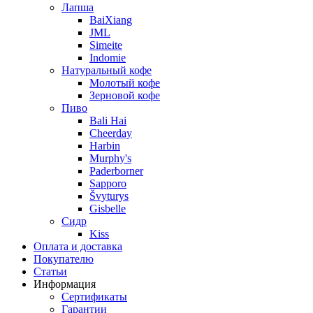
Лапша
BaiXiang
JML
Simeite
Indomie
Натуральный кофе
Молотый кофе
Зерновой кофе
Пиво
Bali Hai
Cheerday
Harbin
Murphy's
Paderborner
Sapporo
Švyturys
Gisbelle
Сидр
Kiss
Оплата и доставка
Покупателю
Статьи
Информация
Сертификаты
Гарантии