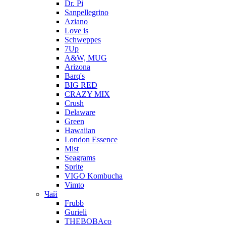
Dr. Pi
Sanpellegrino
Aziano
Love is
Schweppes
7Up
A&W, MUG
Arizona
Barq's
BIG RED
CRAZY MIX
Crush
Delaware
Green
Hawaiian
London Essence
Mist
Seagrams
Sprite
VIGO Kombucha
Vimto
Чай
Frubb
Gurieli
THEBOBAco