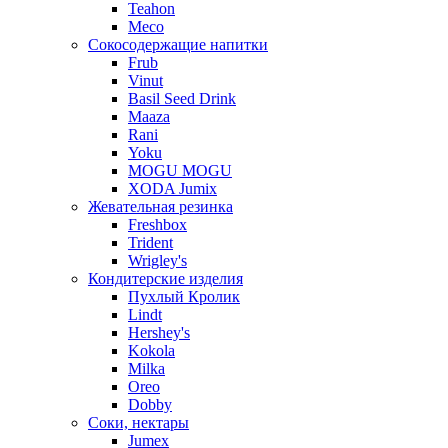
Teahon
Meco
Сокосодержащие напитки
Frub
Vinut
Basil Seed Drink
Maaza
Rani
Yoku
MOGU MOGU
XODA Jumix
Жевательная резинка
Freshbox
Trident
Wrigley's
Кондитерские изделия
Пухлый Кролик
Lindt
Hershey's
Kokola
Milka
Oreo
Dobby
Соки, нектары
Jumex