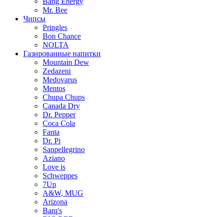
Bang Energy
Mr. Bee
Чипсы
Pringles
Bon Chance
NOLTA
Газированные напитки
Mountain Dew
Zedazeni
Medovarus
Mentos
Chupa Chups
Canada Dry
Dr. Pepper
Coca Cola
Fanta
Dr. Pi
Sanpellegrino
Aziano
Love is
Schweppes
7Up
A&W, MUG
Arizona
Barq's