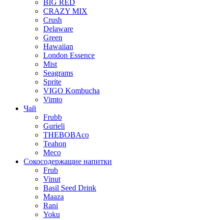
BIG RED
CRAZY MIX
Crush
Delaware
Green
Hawaiian
London Essence
Mist
Seagrams
Sprite
VIGO Kombucha
Vimto
Чай
Frubb
Gurieli
THEBOBAco
Teahon
Meco
Сокосодержащие напитки
Frub
Vinut
Basil Seed Drink
Maaza
Rani
Yoku