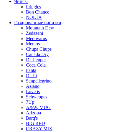
Чипсы
Pringles
Bon Chance
NOLTA
Газированные напитки
Mountain Dew
Zedazeni
Medovarus
Mentos
Chupa Chups
Canada Dry
Dr. Pepper
Coca Cola
Fanta
Dr. Pi
Sanpellegrino
Aziano
Love is
Schweppes
7Up
A&W, MUG
Arizona
Barq's
BIG RED
CRAZY MIX