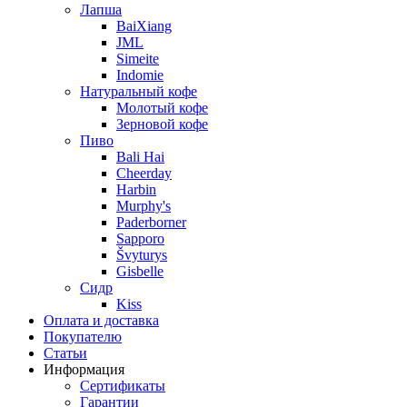
Лапша
BaiXiang
JML
Simeite
Indomie
Натуральный кофе
Молотый кофе
Зерновой кофе
Пиво
Bali Hai
Cheerday
Harbin
Murphy's
Paderborner
Sapporo
Švyturys
Gisbelle
Сидр
Kiss
Оплата и доставка
Покупателю
Статьи
Информация
Сертификаты
Гарантии