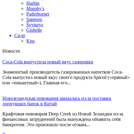
Harbin
Murphy's
Paderborner
Sapporo
Švyturys
Gisbelle
Сидр
Kiss
Новости
Coca-Cola выпустила новый вкус газировки
Знаменитый производитель газированных напитков Coca-
Cola выпустил новый вкус своего продукта Spiced («пряный»
или «пикантный»). Главная его...
Новозеландская пивоварня закрылась из-за поставки
лопнувших банок в Китай
Крафтовая пивоварня Deep Creek из Новой Зеландии из-за
финансовых затруднений была вынуждена объявить себя
банкротом. Это произошло после отзыва...