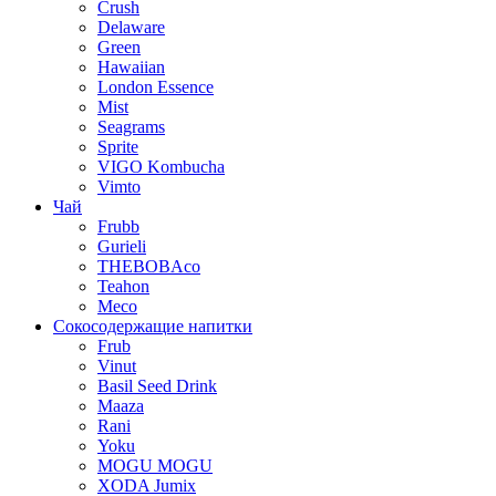
Crush
Delaware
Green
Hawaiian
London Essence
Mist
Seagrams
Sprite
VIGO Kombucha
Vimto
Чай
Frubb
Gurieli
THEBOBAco
Teahon
Meco
Сокосодержащие напитки
Frub
Vinut
Basil Seed Drink
Maaza
Rani
Yoku
MOGU MOGU
XODA Jumix