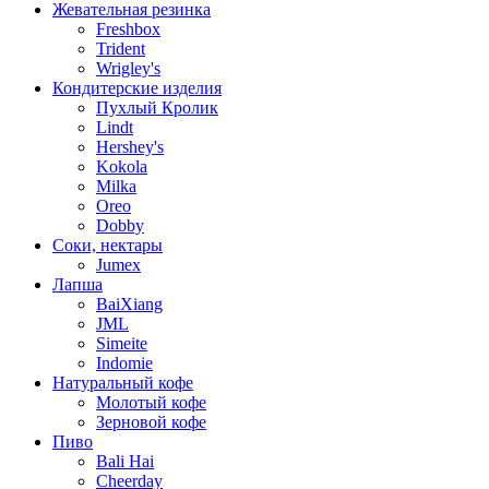
Жевательная резинка
Freshbox
Trident
Wrigley's
Кондитерские изделия
Пухлый Кролик
Lindt
Hershey's
Kokola
Milka
Oreo
Dobby
Соки, нектары
Jumex
Лапша
BaiXiang
JML
Simeite
Indomie
Натуральный кофе
Молотый кофе
Зерновой кофе
Пиво
Bali Hai
Cheerday