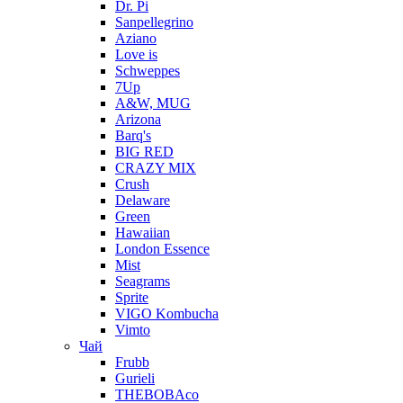
Dr. Pi
Sanpellegrino
Aziano
Love is
Schweppes
7Up
A&W, MUG
Arizona
Barq's
BIG RED
CRAZY MIX
Crush
Delaware
Green
Hawaiian
London Essence
Mist
Seagrams
Sprite
VIGO Kombucha
Vimto
Чай
Frubb
Gurieli
THEBOBAco