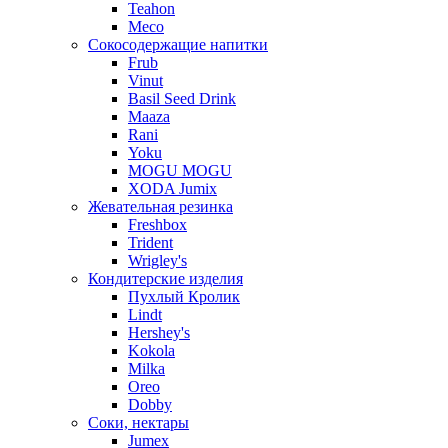
Teahon
Meco
Сокосодержащие напитки
Frub
Vinut
Basil Seed Drink
Maaza
Rani
Yoku
MOGU MOGU
XODA Jumix
Жевательная резинка
Freshbox
Trident
Wrigley's
Кондитерские изделия
Пухлый Кролик
Lindt
Hershey's
Kokola
Milka
Oreo
Dobby
Соки, нектары
Jumex