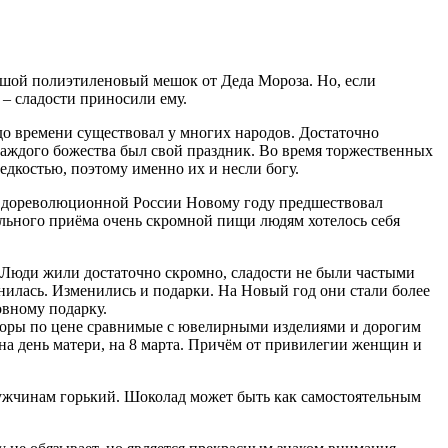
ьшой полиэтиленовый мешок от Деда Мороза. Но, если
 – сладости приносили ему.
до времени существовал у многих народов. Достаточно
каждого божества был свой праздник. Во время торжественных
едкостью, поэтому именно их и несли богу.
. В дореволюционной России Новому году предшествовал
ельного приёма очень скромной пищи людям хотелось себя
 Люди жили достаточно скромно, сладости не были частыми
енилась. Изменились и подарки. На Новый год они стали более
вному подарку.
аборы по цене сравнимые с ювелирными изделиями и дорогим
 на день матери, на 8 марта. Причём от привилегии женщин и
мужчинам горький. Шоколад может быть как самостоятельным