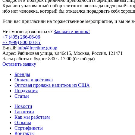
Сладости в подарок прилично преподносить официальным лицам
Красиво упакованный набор элитного шоколада подчеркнёт хоро
ибо нет человека, который бы отказался порадовать себя хорош
Если вас пригласили на торжественное мероприятие, и вы не з
Не смогли дозвониться?
Закажите звонок!
+7 (495) 266-06-06
+7 (999) 800-00-85
E-mail:
info@freetime.group
Адрес:
Рябиновая улица, вл46с15, Москва, Россия, 121471
Часы работы в будни:
8:00 - 17:00 (без обеда)
Оставить заявку
Бренды
Оплата и доставка
Оптовая продажа напитков из США
Продукция
Статьи
Новости
Гарантии
Как мы работаем
Отзывы
Сертификаты
Контакты