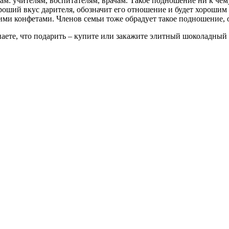
: учителям, воспитателям, врачам. Такое подношение ни к чему
ший вкус дарителя, обозначит его отношение и будет хорошим с
ими конфетами. Членов семьи тоже обрадует такое подношение, о
наете, что подарить – купите или закажите элитный шоколадный 