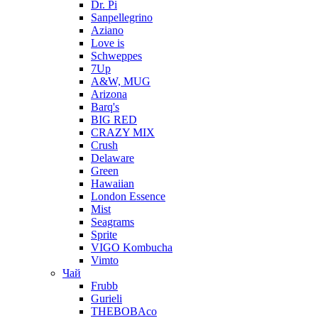
Dr. Pi
Sanpellegrino
Aziano
Love is
Schweppes
7Up
A&W, MUG
Arizona
Barq's
BIG RED
CRAZY MIX
Crush
Delaware
Green
Hawaiian
London Essence
Mist
Seagrams
Sprite
VIGO Kombucha
Vimto
Чай
Frubb
Gurieli
THEBOBAco