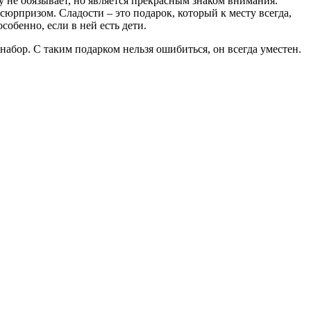
 не обязывает, но является прекрасным знаком внимания.
юрпризом. Сладости – это подарок, который к месту всегда,
собенно, если в ней есть дети.
набор. С таким подарком нельзя ошибиться, он всегда уместен.