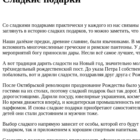
Со сладкими подарками практически у каждого из нас связаны
заглянуть в историю сладких подарков, то можно заметить, чт
Наши далёкие предки, древние славяне, были язычниками. В м
вспомнить многочисленные греческие и римские пантеоны. У 
мероприятий богу приносили дары. Несли всё самое лучшее, чт
А вот традиция дарить сладости на Новый год, значительно мо
трёхнедельный рождественский пост. До указа Петра I собстве
побаловать, вот и дарили сладости, поздравляя друг друга с Р
После Октябрьской революции празднование Рождества было уп
гостями на их столах, поэтому сладкий подарок был так дорог.
дорогостоящими. Дарили посуду, ювелирные украшения, косме
Но время движется вперёд, и кондитерская промышленность н
парфюмом. И снова сладкие подарки приобретают самостоятельн
детей они стали достоянием и мужчин тоже.
Выбор сладкого напрямую зависит от особы, которой его буду
подарком, так и приложением к хорошим спиртным напиткам.