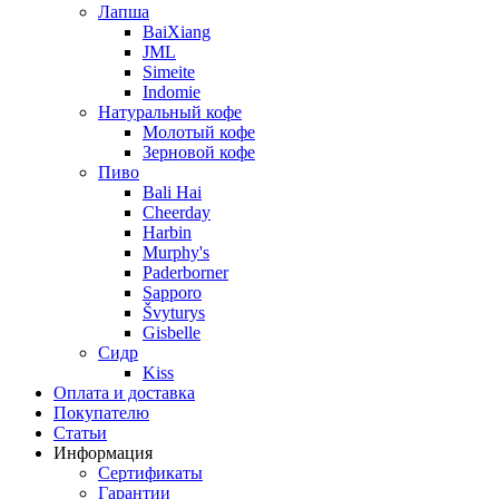
Лапша
BaiXiang
JML
Simeite
Indomie
Натуральный кофе
Молотый кофе
Зерновой кофе
Пиво
Bali Hai
Cheerday
Harbin
Murphy's
Paderborner
Sapporo
Švyturys
Gisbelle
Сидр
Kiss
Оплата и доставка
Покупателю
Статьи
Информация
Сертификаты
Гарантии