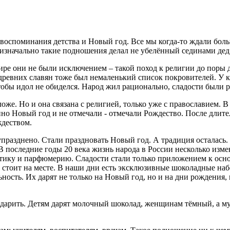
 воспоминания детства и Новый год. Все мы когда-то ждали бол
о изначально такие подношения делал не убелённый сединами дед
ире они не были исключением – такой поход к религии до поры 
древних славян тоже был немаленький список покровителей. У 
обы идол не обиделся. Народ жил рационально, сладости были р
ложе. Но и она связана с религией, только уже с православием
нно Новый год и не отмечали - отмечали Рождество. После длит
ождеством.
разднено. Стали праздновать Новый год. А традиция осталась.
 В последние годы 20 века жизнь народа в России несколько изм
тику и парфюмерию. Сладости стали только приложением к осно
е стоит на месте. В наши дни есть эксклюзивные шоколадные н
ость. Их дарят не только на Новый год, но и на дни рождения,
т дарить. Детям дарят молочный шоколад, женщинам тёмный, а 