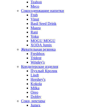
Teahon
Meco
Сокосодержащие напитки
Frub
Vinut
Basil Seed Drink
Maaza
Rani
Yoku
MOGU MOGU
XODA Jumix
Жевательная резинка
Freshbox
Trident
Wrigley's
Кондитерские изделия
Пухлый Кролик
Lindt
Hershey's
Kokola
Milka
Oreo
Dobby
Соки, нектары
Jumex