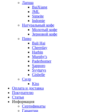
Лапша
BaiXiang
JML
Simeite
Indomie
Натуральный кофе
Молотый кофе
Зерновой кофе
Пиво
Bali Hai
Cheerday
Harbin
Murphy's
Paderborner
Sapporo
Švyturys
Gisbelle
Сидр
Kiss
Оплата и доставка
Покупателю
Статьи
Информация
Сертификаты
Гарантии