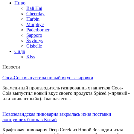
Пиво
Bali Hai
Cheerday
Harbin
Murphy's
Paderborner
Sapporo
Švyturys
Gisbelle
Сидр
Kiss
Новости
Coca-Cola выпустила новый вкус газировки
Знаменитый производитель газированных напитков Coca-
Cola выпустил новый вкус своего продукта Spiced («пряный»
или «пикантный»). Главная его...
Новозеландская пивоварня закрылась из-за поставки
лопнувших банок в Китай
Крафтовая пивоварня Deep Creek из Новой Зеландии из-за