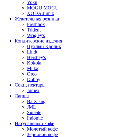
Yoku
MOGU MOGU
XODA Jumix
Жевательная резинка
Freshbox
Trident
Wrigley's
Кондитерские изделия
Пухлый Кролик
Lindt
Hershey's
Kokola
Milka
Oreo
Dobby
Соки, нектары
Jumex
Лапша
BaiXiang
JML
Simeite
Indomie
Натуральный кофе
Молотый кофе
Зерновой кофе