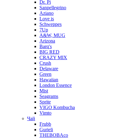
Dr. Pi
Sanpellegrino
Aziano
Love is
Schweppes
7Up
A&W, MUG
Arizona
Barq's
BIG RED
CRAZY MIX
Crush
Delaware
Green
Hawaiian
London Essence
Mist
Seagrams
Sprite
VIGO Kombucha
Vimto
Чай
Frubb
Gurieli
THEBOBAco