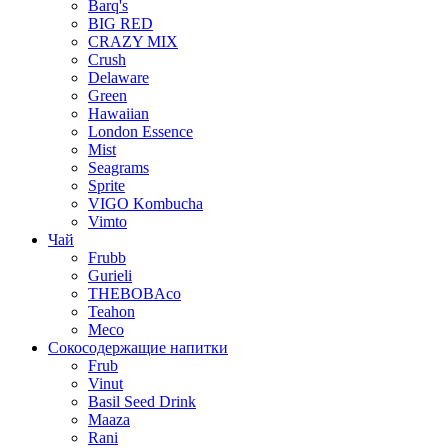
Barq's
BIG RED
CRAZY MIX
Crush
Delaware
Green
Hawaiian
London Essence
Mist
Seagrams
Sprite
VIGO Kombucha
Vimto
Чай
Frubb
Gurieli
THEBOBAco
Teahon
Meco
Сокосодержащие напитки
Frub
Vinut
Basil Seed Drink
Maaza
Rani