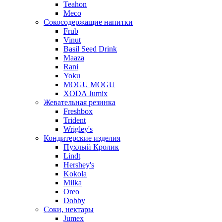
Teahon
Meco
Сокосодержащие напитки
Frub
Vinut
Basil Seed Drink
Maaza
Rani
Yoku
MOGU MOGU
XODA Jumix
Жевательная резинка
Freshbox
Trident
Wrigley's
Кондитерские изделия
Пухлый Кролик
Lindt
Hershey's
Kokola
Milka
Oreo
Dobby
Соки, нектары
Jumex