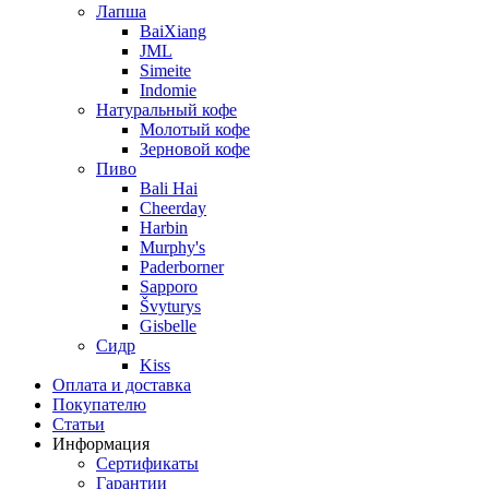
Лапша
BaiXiang
JML
Simeite
Indomie
Натуральный кофе
Молотый кофе
Зерновой кофе
Пиво
Bali Hai
Cheerday
Harbin
Murphy's
Paderborner
Sapporo
Švyturys
Gisbelle
Сидр
Kiss
Оплата и доставка
Покупателю
Статьи
Информация
Сертификаты
Гарантии