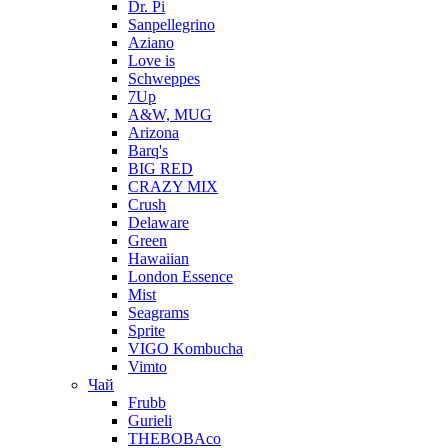
Dr. Pi
Sanpellegrino
Aziano
Love is
Schweppes
7Up
A&W, MUG
Arizona
Barq's
BIG RED
CRAZY MIX
Crush
Delaware
Green
Hawaiian
London Essence
Mist
Seagrams
Sprite
VIGO Kombucha
Vimto
Чай
Frubb
Gurieli
THEBOBAco