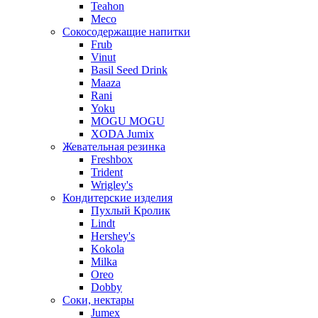
Teahon
Meco
Сокосодержащие напитки
Frub
Vinut
Basil Seed Drink
Maaza
Rani
Yoku
MOGU MOGU
XODA Jumix
Жевательная резинка
Freshbox
Trident
Wrigley's
Кондитерские изделия
Пухлый Кролик
Lindt
Hershey's
Kokola
Milka
Oreo
Dobby
Соки, нектары
Jumex