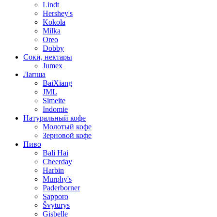
Lindt
Hershey's
Kokola
Milka
Oreo
Dobby
Соки, нектары
Jumex
Лапша
BaiXiang
JML
Simeite
Indomie
Натуральный кофе
Молотый кофе
Зерновой кофе
Пиво
Bali Hai
Cheerday
Harbin
Murphy's
Paderborner
Sapporo
Švyturys
Gisbelle