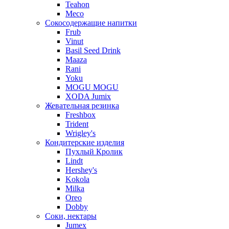
Teahon
Meco
Сокосодержащие напитки
Frub
Vinut
Basil Seed Drink
Maaza
Rani
Yoku
MOGU MOGU
XODA Jumix
Жевательная резинка
Freshbox
Trident
Wrigley's
Кондитерские изделия
Пухлый Кролик
Lindt
Hershey's
Kokola
Milka
Oreo
Dobby
Соки, нектары
Jumex