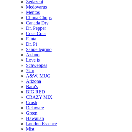
Zedazeni
Medovarus
Mentos
Chupa Chups
Canada Dry
Dr. Pepper
Coca Cola
Fanta
Dr. Pi
Sanpellegrino
Aziano
Love is
Schweppes
7Up
A&W, MUG
Arizona
Barq's
BIG RED
CRAZY MIX
Crush
Delaware
Green
Hawaiian
London Essence
Mist