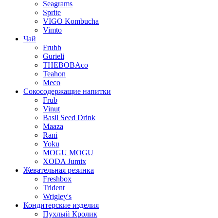
Seagrams
Sprite
VIGO Kombucha
Vimto
Чай
Frubb
Gurieli
THEBOBAco
Teahon
Meco
Сокосодержащие напитки
Frub
Vinut
Basil Seed Drink
Maaza
Rani
Yoku
MOGU MOGU
XODA Jumix
Жевательная резинка
Freshbox
Trident
Wrigley's
Кондитерские изделия
Пухлый Кролик