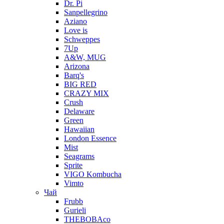
Dr. Pi
Sanpellegrino
Aziano
Love is
Schweppes
7Up
A&W, MUG
Arizona
Barq's
BIG RED
CRAZY MIX
Crush
Delaware
Green
Hawaiian
London Essence
Mist
Seagrams
Sprite
VIGO Kombucha
Vimto
Чай
Frubb
Gurieli
THEBOBAco