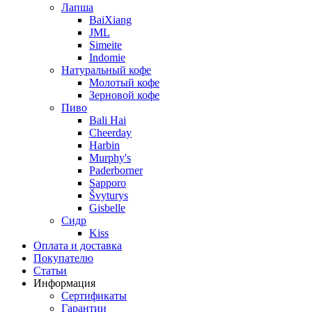
Лапша
BaiXiang
JML
Simeite
Indomie
Натуральный кофе
Молотый кофе
Зерновой кофе
Пиво
Bali Hai
Cheerday
Harbin
Murphy's
Paderborner
Sapporo
Švyturys
Gisbelle
Сидр
Kiss
Оплата и доставка
Покупателю
Статьи
Информация
Сертификаты
Гарантии