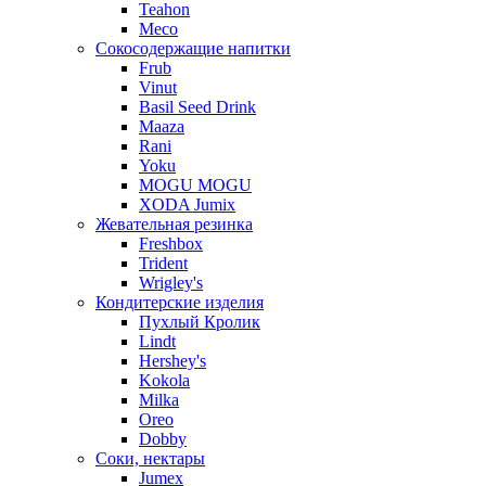
Teahon
Meco
Сокосодержащие напитки
Frub
Vinut
Basil Seed Drink
Maaza
Rani
Yoku
MOGU MOGU
XODA Jumix
Жевательная резинка
Freshbox
Trident
Wrigley's
Кондитерские изделия
Пухлый Кролик
Lindt
Hershey's
Kokola
Milka
Oreo
Dobby
Соки, нектары
Jumex