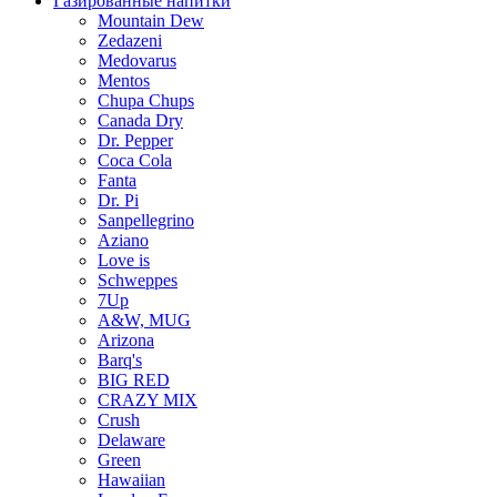
Газированные напитки
Mountain Dew
Zedazeni
Medovarus
Mentos
Chupa Chups
Canada Dry
Dr. Pepper
Coca Cola
Fanta
Dr. Pi
Sanpellegrino
Aziano
Love is
Schweppes
7Up
A&W, MUG
Arizona
Barq's
BIG RED
CRAZY MIX
Crush
Delaware
Green
Hawaiian