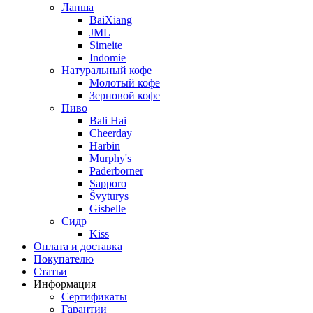
Лапша
BaiXiang
JML
Simeite
Indomie
Натуральный кофе
Молотый кофе
Зерновой кофе
Пиво
Bali Hai
Cheerday
Harbin
Murphy's
Paderborner
Sapporo
Švyturys
Gisbelle
Сидр
Kiss
Оплата и доставка
Покупателю
Статьи
Информация
Сертификаты
Гарантии