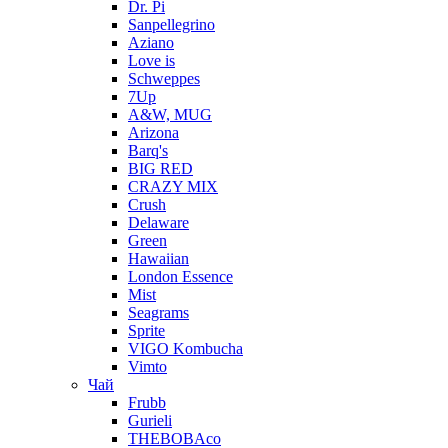
Dr. Pi
Sanpellegrino
Aziano
Love is
Schweppes
7Up
A&W, MUG
Arizona
Barq's
BIG RED
CRAZY MIX
Crush
Delaware
Green
Hawaiian
London Essence
Mist
Seagrams
Sprite
VIGO Kombucha
Vimto
Чай
Frubb
Gurieli
THEBOBAco