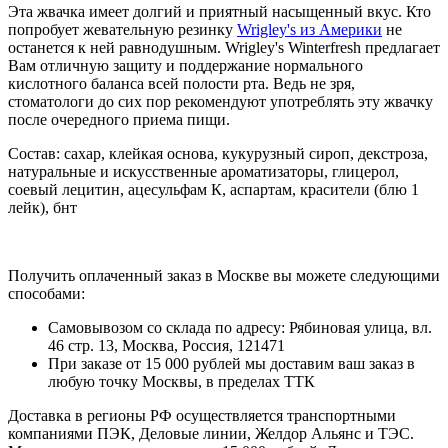
Эта жвачка имеет долгий и приятный насыщенный вкус. Кто
попробует жевательную резинку
Wrigley's из Америки
не
останется к ней равнодушным. Wrigley's Winterfresh предлагает
Вам отличную защиту и поддержание нормального
кислотного баланса всей полости рта. Ведь не зря,
стоматологи до сих пор рекомендуют употреблять эту жвачку
после очередного приема пищи.
Состав: сахар, клейкая основа, кукурузный сироп, декстроза,
натуральные и искусственные ароматизаторы, глицерол,
соевый лецитин, ацесульфам К, аспартам, красители (блю 1
лейк), бнт
Получить оплаченный заказ в Москве вы можете следующими
способами:
Самовывозом со склада по адресу: Рябиновая улица, вл.
46 стр. 13, Москва, Россия, 121471
При заказе от 15 000 рублей мы доставим ваш заказ в
любую точку Москвы, в пределах ТТК
Доставка в регионы РФ осуществляется транспортными
компаниями ПЭК, Деловые линии, Желдор Альянс и ТЭС.