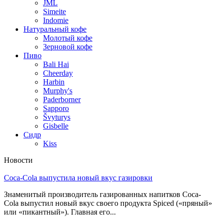
JML
Simeite
Indomie
Натуральный кофе
Молотый кофе
Зерновой кофе
Пиво
Bali Hai
Cheerday
Harbin
Murphy's
Paderborner
Sapporo
Švyturys
Gisbelle
Сидр
Kiss
Новости
Coca-Cola выпустила новый вкус газировки
Знаменитый производитель газированных напитков Coca-
Cola выпустил новый вкус своего продукта Spiced («пряный»
или «пикантный»). Главная его...