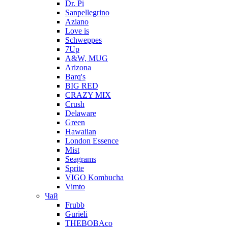
Dr. Pi
Sanpellegrino
Aziano
Love is
Schweppes
7Up
A&W, MUG
Arizona
Barq's
BIG RED
CRAZY MIX
Crush
Delaware
Green
Hawaiian
London Essence
Mist
Seagrams
Sprite
VIGO Kombucha
Vimto
Чай
Frubb
Gurieli
THEBOBAco