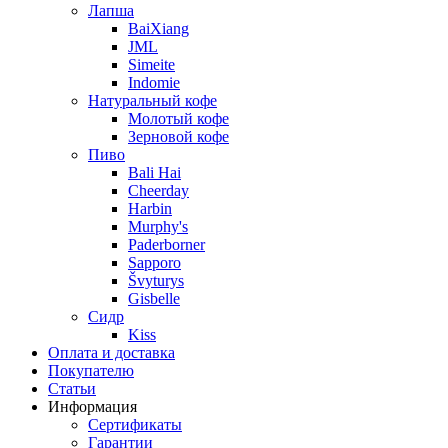
Лапша
BaiXiang
JML
Simeite
Indomie
Натуральный кофе
Молотый кофе
Зерновой кофе
Пиво
Bali Hai
Cheerday
Harbin
Murphy's
Paderborner
Sapporo
Švyturys
Gisbelle
Сидр
Kiss
Оплата и доставка
Покупателю
Статьи
Информация
Сертификаты
Гарантии