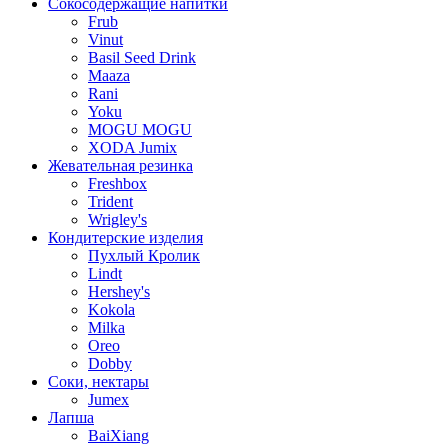
Сокосодержащие напитки
Frub
Vinut
Basil Seed Drink
Maaza
Rani
Yoku
MOGU MOGU
XODA Jumix
Жевательная резинка
Freshbox
Trident
Wrigley's
Кондитерские изделия
Пухлый Кролик
Lindt
Hershey's
Kokola
Milka
Oreo
Dobby
Соки, нектары
Jumex
Лапша
BaiXiang