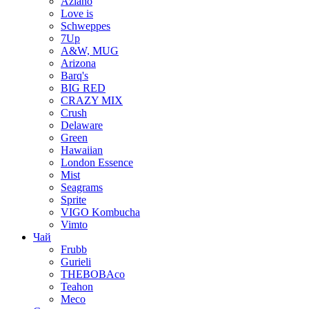
Aziano
Love is
Schweppes
7Up
A&W, MUG
Arizona
Barq's
BIG RED
CRAZY MIX
Crush
Delaware
Green
Hawaiian
London Essence
Mist
Seagrams
Sprite
VIGO Kombucha
Vimto
Чай
Frubb
Gurieli
THEBOBAco
Teahon
Meco