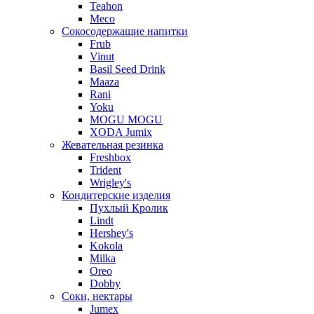
Teahon
Meco
Сокосодержащие напитки
Frub
Vinut
Basil Seed Drink
Maaza
Rani
Yoku
MOGU MOGU
XODA Jumix
Жевательная резинка
Freshbox
Trident
Wrigley's
Кондитерские изделия
Пухлый Кролик
Lindt
Hershey's
Kokola
Milka
Oreo
Dobby
Соки, нектары
Jumex