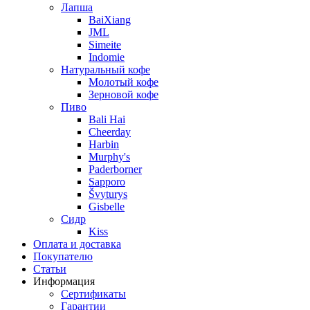
Лапша
BaiXiang
JML
Simeite
Indomie
Натуральный кофе
Молотый кофе
Зерновой кофе
Пиво
Bali Hai
Cheerday
Harbin
Murphy's
Paderborner
Sapporo
Švyturys
Gisbelle
Сидр
Kiss
Оплата и доставка
Покупателю
Статьи
Информация
Сертификаты
Гарантии