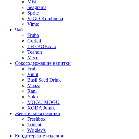
Mist
Seagrams
Sprite
VIGO Kombucha
Vimto
Чай
Frubb
Gurieli
THEBOBAco
Teahon
Meco
Сокосодержащие напитки
Frub
Vinut
Basil Seed Drink
Maaza
Rani
Yoku
MOGU MOGU
XODA Jumix
Жевательная резинка
Freshbox
Trident
Wrigley's
Кондитерские изделия