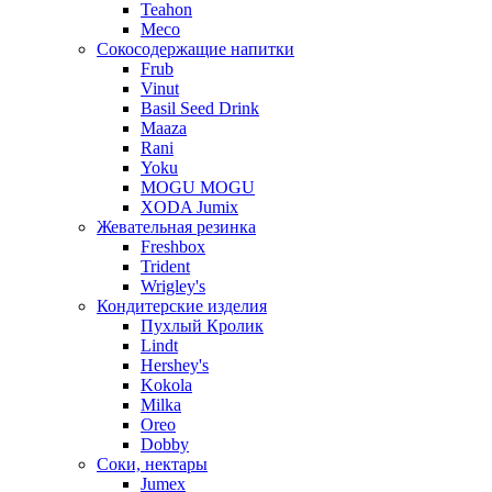
Teahon
Meco
Сокосодержащие напитки
Frub
Vinut
Basil Seed Drink
Maaza
Rani
Yoku
MOGU MOGU
XODA Jumix
Жевательная резинка
Freshbox
Trident
Wrigley's
Кондитерские изделия
Пухлый Кролик
Lindt
Hershey's
Kokola
Milka
Oreo
Dobby
Соки, нектары
Jumex