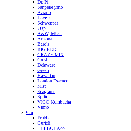
Dr. Pi
Sanpellegrino
Aziano
Love is
Schweppes
7Up
A&W, MUG
Arizona
Barq's
BIG RED
CRAZY MIX
Crush
Delaware
Green
Hawaiian
London Essence
Mist
Seagrams
Sprite
VIGO Kombucha
Vimto
Чай
Frubb
Gurieli
THEBOBAco