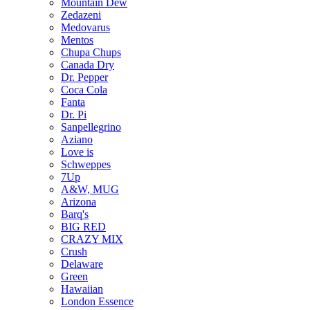
Mountain Dew
Zedazeni
Medovarus
Mentos
Chupa Chups
Canada Dry
Dr. Pepper
Coca Cola
Fanta
Dr. Pi
Sanpellegrino
Aziano
Love is
Schweppes
7Up
A&W, MUG
Arizona
Barq's
BIG RED
CRAZY MIX
Crush
Delaware
Green
Hawaiian
London Essence