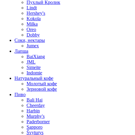
Пухлый Кролик
Lindt
Hershey's
Kokola
Milka
Oreo
Dobby
Соки, нектары
Jumex
Лапша
BaiXiang
JML
Simeite
Indomie
Натуральный кофе
Молотый кофе
Зерновой кофе
Пиво
Bali Hai
Cheerday
Harbin
Murphy's
Paderborner
Sapporo
Švyturys