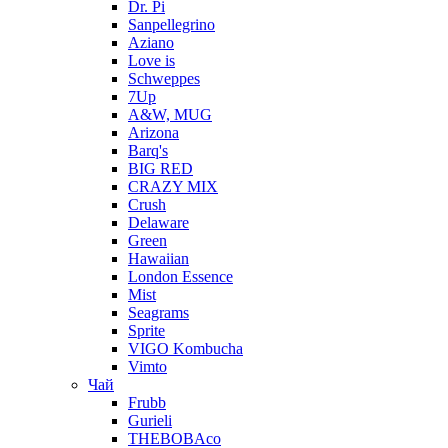
Dr. Pi
Sanpellegrino
Aziano
Love is
Schweppes
7Up
A&W, MUG
Arizona
Barq's
BIG RED
CRAZY MIX
Crush
Delaware
Green
Hawaiian
London Essence
Mist
Seagrams
Sprite
VIGO Kombucha
Vimto
Чай
Frubb
Gurieli
THEBOBAco