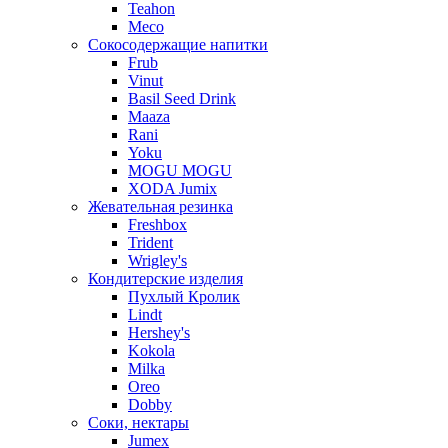
Teahon
Meco
Сокосодержащие напитки
Frub
Vinut
Basil Seed Drink
Maaza
Rani
Yoku
MOGU MOGU
XODA Jumix
Жевательная резинка
Freshbox
Trident
Wrigley's
Кондитерские изделия
Пухлый Кролик
Lindt
Hershey's
Kokola
Milka
Oreo
Dobby
Соки, нектары
Jumex