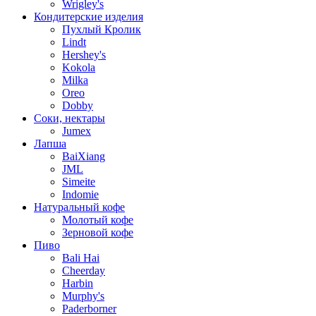
Wrigley's
Кондитерские изделия
Пухлый Кролик
Lindt
Hershey's
Kokola
Milka
Oreo
Dobby
Соки, нектары
Jumex
Лапша
BaiXiang
JML
Simeite
Indomie
Натуральный кофе
Молотый кофе
Зерновой кофе
Пиво
Bali Hai
Cheerday
Harbin
Murphy's
Paderborner