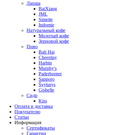
Лапша
BaiXiang
JML
Simeite
Indomie
Натуральный кофе
Молотый кофе
Зерновой кофе
Пиво
Bali Hai
Cheerday
Harbin
Murphy's
Paderborner
Sapporo
Švyturys
Gisbelle
Сидр
Kiss
Оплата и доставка
Покупателю
Статьи
Информация
Сертификаты
Гарантии