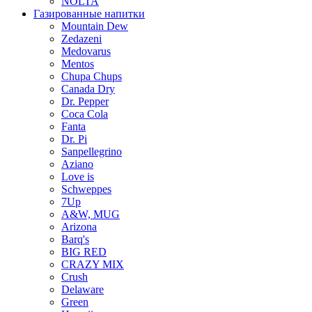
NOLTA
Газированные напитки
Mountain Dew
Zedazeni
Medovarus
Mentos
Chupa Chups
Canada Dry
Dr. Pepper
Coca Cola
Fanta
Dr. Pi
Sanpellegrino
Aziano
Love is
Schweppes
7Up
A&W, MUG
Arizona
Barq's
BIG RED
CRAZY MIX
Crush
Delaware
Green