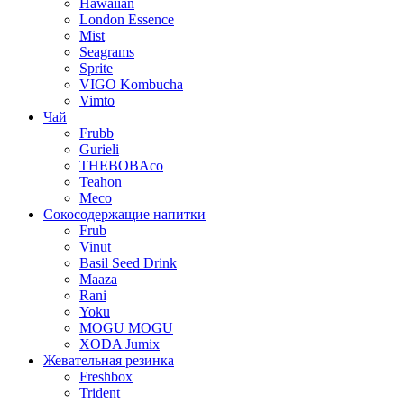
Hawaiian
London Essence
Mist
Seagrams
Sprite
VIGO Kombucha
Vimto
Чай
Frubb
Gurieli
THEBOBAco
Teahon
Meco
Сокосодержащие напитки
Frub
Vinut
Basil Seed Drink
Maaza
Rani
Yoku
MOGU MOGU
XODA Jumix
Жевательная резинка
Freshbox
Trident