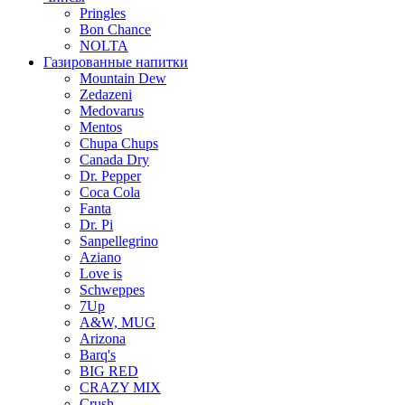
Pringles
Bon Chance
NOLTA
Газированные напитки
Mountain Dew
Zedazeni
Medovarus
Mentos
Chupa Chups
Canada Dry
Dr. Pepper
Coca Cola
Fanta
Dr. Pi
Sanpellegrino
Aziano
Love is
Schweppes
7Up
A&W, MUG
Arizona
Barq's
BIG RED
CRAZY MIX
Crush