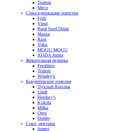
Teahon
Meco
Сокосодержащие напитки
Frub
Vinut
Basil Seed Drink
Maaza
Rani
Yoku
MOGU MOGU
XODA Jumix
Жевательная резинка
Freshbox
Trident
Wrigley's
Кондитерские изделия
Пухлый Кролик
Lindt
Hershey's
Kokola
Milka
Oreo
Dobby
Соки, нектары
Jumex