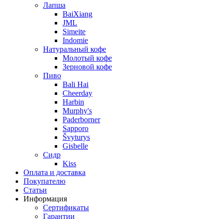
Лапша
BaiXiang
JML
Simeite
Indomie
Натуральный кофе
Молотый кофе
Зерновой кофе
Пиво
Bali Hai
Cheerday
Harbin
Murphy's
Paderborner
Sapporo
Švyturys
Gisbelle
Сидр
Kiss
Оплата и доставка
Покупателю
Статьи
Информация
Сертификаты
Гарантии