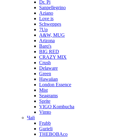
Dr. Pi
Sanpellegrino
Aziano
Love is
Schweppes
7Up
A&W, MUG
Arizona
Barq's
BIG RED
CRAZY MIX
Crush
Delaware
Green
Hawaiian
London Essence
Mist
Seagrams
Sprite
VIGO Kombucha
Vimto
Чай
Frubb
Gurieli
THEBOBAco