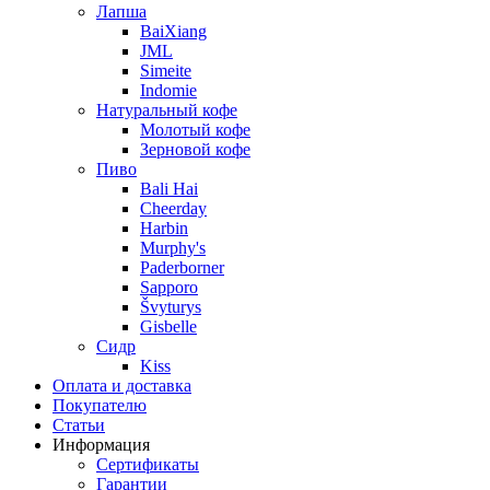
Лапша
BaiXiang
JML
Simeite
Indomie
Натуральный кофе
Молотый кофе
Зерновой кофе
Пиво
Bali Hai
Cheerday
Harbin
Murphy's
Paderborner
Sapporo
Švyturys
Gisbelle
Сидр
Kiss
Оплата и доставка
Покупателю
Статьи
Информация
Сертификаты
Гарантии