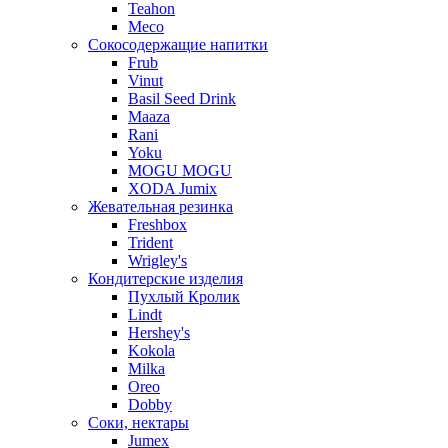
Teahon
Meco
Сокосодержащие напитки
Frub
Vinut
Basil Seed Drink
Maaza
Rani
Yoku
MOGU MOGU
XODA Jumix
Жевательная резинка
Freshbox
Trident
Wrigley's
Кондитерские изделия
Пухлый Кролик
Lindt
Hershey's
Kokola
Milka
Oreo
Dobby
Соки, нектары
Jumex