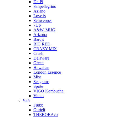
Dr. Pi
Sanpellegrino
Aziano
Love is
Schweppes
7Up
A&W, MUG
Arizona
Barq's
BIG RED
CRAZY MIX
Crush
Delaware
Green
Hawaiian
London Essence
Mist
Seagrams
Sprite
VIGO Kombucha
Vimto
Чай
Frubb
Gurieli
THEBOBAco