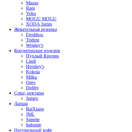
Maaza
Rani
Yoku
MOGU MOGU
XODA Jumix
Жевательная резинка
Freshbox
Trident
Wrigley's
Кондитерские изделия
Пухлый Кролик
Lindt
Hershey's
Kokola
Milka
Oreo
Dobby
Соки, нектары
Jumex
Лапша
BaiXiang
JML
Simeite
Indomie
Натуральный кофе