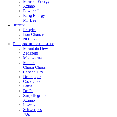
Monster Energy
Aziano
Powercell
Bang Energy
Mr. Bee
Чипсы
Pringles
Bon Chance
NOLTA
Газированные напитки
Mountain Dew
Zedazeni
Medovarus
Mentos
Chupa Chups
Canada Dry
Dr. Pepper
Coca Cola
Fanta
Dr. Pi
Sanpellegrino
Aziano
Love is
Schweppes
7Up