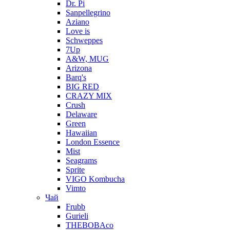
Dr. Pi
Sanpellegrino
Aziano
Love is
Schweppes
7Up
A&W, MUG
Arizona
Barq's
BIG RED
CRAZY MIX
Crush
Delaware
Green
Hawaiian
London Essence
Mist
Seagrams
Sprite
VIGO Kombucha
Vimto
Чай
Frubb
Gurieli
THEBOBAco