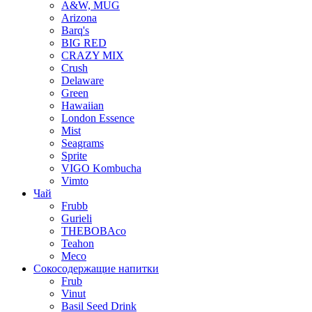
A&W, MUG
Arizona
Barq's
BIG RED
CRAZY MIX
Crush
Delaware
Green
Hawaiian
London Essence
Mist
Seagrams
Sprite
VIGO Kombucha
Vimto
Чай
Frubb
Gurieli
THEBOBAco
Teahon
Meco
Сокосодержащие напитки
Frub
Vinut
Basil Seed Drink