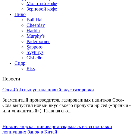
Молотый кофе
Зерновой кофе
Пиво
Bali Hai
Cheerday
Harbin
Murphy's
Paderborner
Sapporo
Švyturys
Gisbelle
Сидр
Kiss
Новости
Coca-Cola выпустила новый вкус газировки
Знаменитый производитель газированных напитков Coca-
Cola выпустил новый вкус своего продукта Spiced («пряный»
или «пикантный»). Главная его...
Новозеландская пивоварня закрылась из-за поставки
лопнувших банок в Китай