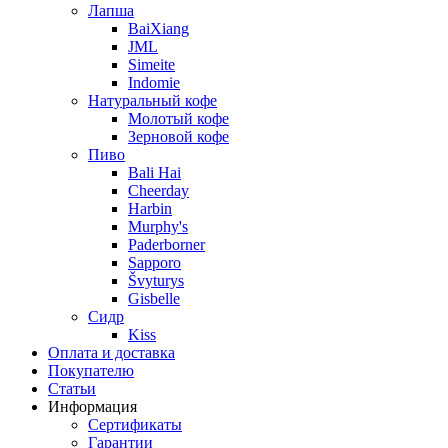
Лапша
BaiXiang
JML
Simeite
Indomie
Натуральный кофе
Молотый кофе
Зерновой кофе
Пиво
Bali Hai
Cheerday
Harbin
Murphy's
Paderborner
Sapporo
Švyturys
Gisbelle
Сидр
Kiss
Оплата и доставка
Покупателю
Статьи
Информация
Сертификаты
Гарантии