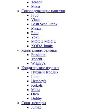
Teahon
Meco
Сокосодержащие напитки
Frub
Vinut
Basil Seed Drink
Maaza
Rani
Yoku
MOGU MOGU
XODA Jumix
Жевательная резинка
Freshbox
Trident
Wrigley's
Кондитерские изделия
Пухлый Кролик
Lindt
Hershey's
Kokola
Milka
Oreo
Dobby
Соки, нектары
Jumex