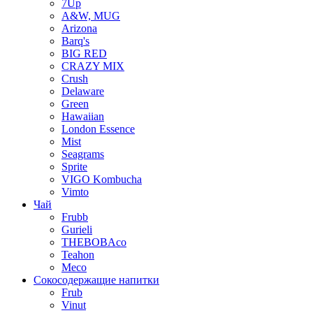
7Up
A&W, MUG
Arizona
Barq's
BIG RED
CRAZY MIX
Crush
Delaware
Green
Hawaiian
London Essence
Mist
Seagrams
Sprite
VIGO Kombucha
Vimto
Чай
Frubb
Gurieli
THEBOBAco
Teahon
Meco
Сокосодержащие напитки
Frub
Vinut