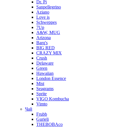
Dr. Pi
Sanpellegrino
Aziano
Love is
Schweppes
7Up
A&W, MUG
Arizona
Barq's
BIG RED
CRAZY MIX
Crush
Delaware
Green
Hawaiian
London Essence
Mist
Seagrams
Sprite
VIGO Kombucha
Vimto
Чай
Frubb
Gurieli
THEBOBAco