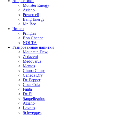
Энергетики
Monster Energy
Aziano
Powercell
Bang Energy
Mr. Bee
Чипсы
Pringles
Bon Chance
NOLTA
Газированные напитки
Mountain Dew
Zedazeni
Medovarus
Mentos
Chupa Chups
Canada Dry
Dr. Pepper
Coca Cola
Fanta
Dr. Pi
Sanpellegrino
Aziano
Love is
Schweppes