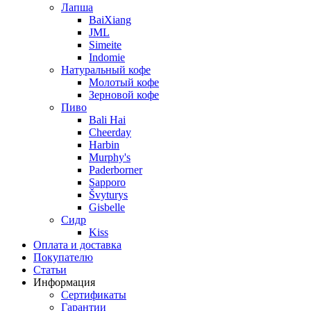
Лапша
BaiXiang
JML
Simeite
Indomie
Натуральный кофе
Молотый кофе
Зерновой кофе
Пиво
Bali Hai
Cheerday
Harbin
Murphy's
Paderborner
Sapporo
Švyturys
Gisbelle
Сидр
Kiss
Оплата и доставка
Покупателю
Статьи
Информация
Сертификаты
Гарантии