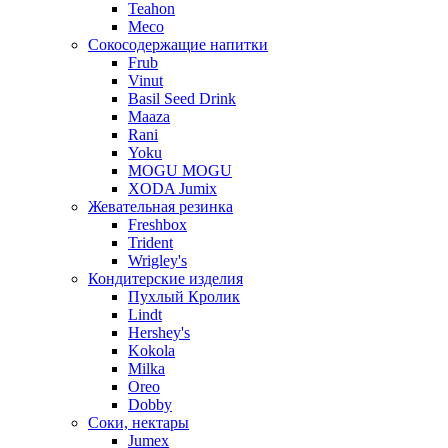
Teahon
Meco
Сокосодержащие напитки
Frub
Vinut
Basil Seed Drink
Maaza
Rani
Yoku
MOGU MOGU
XODA Jumix
Жевательная резинка
Freshbox
Trident
Wrigley's
Кондитерские изделия
Пухлый Кролик
Lindt
Hershey's
Kokola
Milka
Oreo
Dobby
Соки, нектары
Jumex