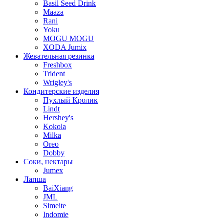
Basil Seed Drink
Maaza
Rani
Yoku
MOGU MOGU
XODA Jumix
Жевательная резинка
Freshbox
Trident
Wrigley's
Кондитерские изделия
Пухлый Кролик
Lindt
Hershey's
Kokola
Milka
Oreo
Dobby
Соки, нектары
Jumex
Лапша
BaiXiang
JML
Simeite
Indomie