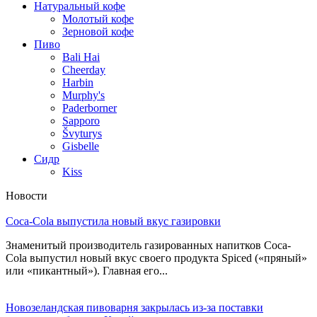
Натуральный кофе
Молотый кофе
Зерновой кофе
Пиво
Bali Hai
Cheerday
Harbin
Murphy's
Paderborner
Sapporo
Švyturys
Gisbelle
Сидр
Kiss
Новости
Coca-Cola выпустила новый вкус газировки
Знаменитый производитель газированных напитков Coca-
Cola выпустил новый вкус своего продукта Spiced («пряный»
или «пикантный»). Главная его...
Новозеландская пивоварня закрылась из-за поставки