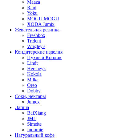
Maaza
Rani
Yoku
MOGU MOGU
XODA Jumix
Жевательная резинка
Freshbox
Trident
Wrigley's
Кондитерские изделия
Пухлый Кролик
Lindt
Hershey's
Kokola
Milka
Oreo
Dobby
Соки, нектары
Jumex
Лапша
BaiXiang
JML
Simeite
Indomie
Натуральный кофе