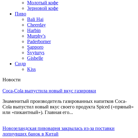
Молотый кофе
Зерновой кофе
Пиво
Bali Hai
Cheerday
Harbin
Murphy's
Paderborner
Sapporo
Švyturys
Gisbelle
Сидр
Kiss
Новости
Coca-Cola выпустила новый вкус газировки
Знаменитый производитель газированных напитков Coca-
Cola выпустил новый вкус своего продукта Spiced («пряный»
или «пикантный»). Главная его...
Новозеландская пивоварня закрылась из-за поставки
лопнувших банок в Китай