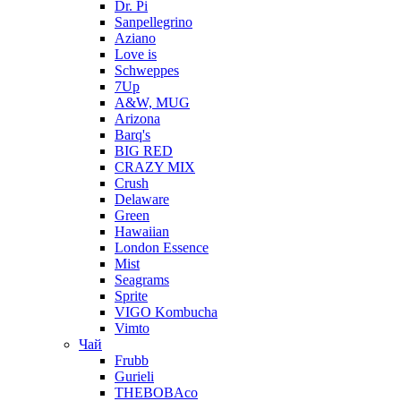
Dr. Pi
Sanpellegrino
Aziano
Love is
Schweppes
7Up
A&W, MUG
Arizona
Barq's
BIG RED
CRAZY MIX
Crush
Delaware
Green
Hawaiian
London Essence
Mist
Seagrams
Sprite
VIGO Kombucha
Vimto
Чай
Frubb
Gurieli
THEBOBAco