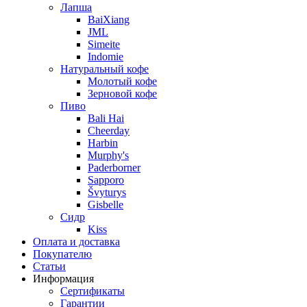
Лапша
BaiXiang
JML
Simeite
Indomie
Натуральный кофе
Молотый кофе
Зерновой кофе
Пиво
Bali Hai
Cheerday
Harbin
Murphy's
Paderborner
Sapporo
Švyturys
Gisbelle
Сидр
Kiss
Оплата и доставка
Покупателю
Статьи
Информация
Сертификаты
Гарантии