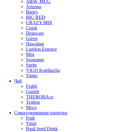
A&W, MUG
Arizona
Barq's
BIG RED
CRAZY MIX
Crush
Delaware
Green
Hawaiian
London Essence
Mist
Seagrams
Sprite
VIGO Kombucha
Vimto
Чай
Frubb
Gurieli
THEBOBAco
Teahon
Meco
Сокосодержащие напитки
Frub
Vinut
Basil Seed Drink