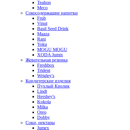
Teahon
Meco
Сокосодержащие напитки
Frub
Vinut
Basil Seed Drink
Maaza
Rani
Yoku
MOGU MOGU
XODA Jumix
Жевательная резинка
Freshbox
Trident
Wrigley's
Кондитерские изделия
Пухлый Кролик
Lindt
Hershey's
Kokola
Milka
Oreo
Dobby
Соки, нектары
Jumex