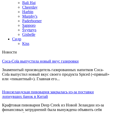
Bali Hai
Cheerday
Harbin
Murphy's
Paderborner
Sapporo
Švyturys
Gisbelle
Сидр
Kiss
Новости
Coca-Cola выпустила новый вкус газировки
Знаменитый производитель газированных напитков Coca-
Cola выпустил новый вкус своего продукта Spiced («пряный»
или «пикантный»). Главная его...
Новозеландская пивоварня закрылась из-за поставки
лопнувших банок в Китай
Крафтовая пивоварня Deep Creek из Новой Зеландии из-за
финансовых затруднений была вынуждена объявить себя