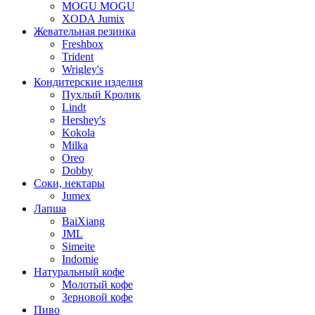
MOGU MOGU
XODA Jumix
Жевательная резинка
Freshbox
Trident
Wrigley's
Кондитерские изделия
Пухлый Кролик
Lindt
Hershey's
Kokola
Milka
Oreo
Dobby
Соки, нектары
Jumex
Лапша
BaiXiang
JML
Simeite
Indomie
Натуральный кофе
Молотый кофе
Зерновой кофе
Пиво