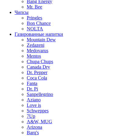
Bang Energy
Mr. Bee
Чипсы
Pringles
Bon Chance
NOLTA
Газированные напитки
Mountain Dew
Zedazeni
Medovarus
Mentos
Chupa Chups
Canada Dry
Dr. Pepper
Coca Cola
Fanta
Dr. Pi
Sanpellegrino
Aziano
Love is
Schweppes
7Up
A&W, MUG
Arizona
Barq's