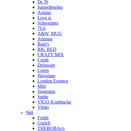
Dr. Pi
Sanpellegrino
Aziano
Love is
Schweppes
7Up
A&W, MUG
Arizona
Barq's
BIG RED
CRAZY MIX
Crush
Delaware
Green
Hawaiian
London Essence
Mist
Seagrams
Sprite
VIGO Kombucha
Vimto
Чай
Frubb
Gurieli
THEBOBAco