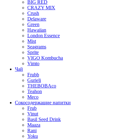
BIG RED
CRAZY MIX
Crush
Delaware
Green
Hawaiian
London Essence
Mist
Seagrams
Sprite
VIGO Kombucha
Vimto
Чай
Frubb
Gurieli
THEBOBAco
Teahon
Meco
Сокосодержащие напитки
Frub
Vinut
Basil Seed Drink
Maaza
Rani
Yoku