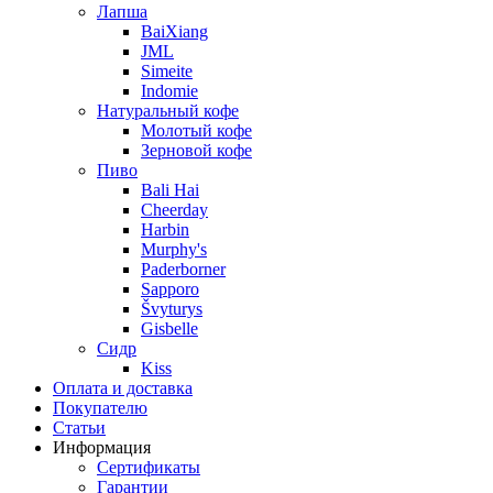
Лапша
BaiXiang
JML
Simeite
Indomie
Натуральный кофе
Молотый кофе
Зерновой кофе
Пиво
Bali Hai
Cheerday
Harbin
Murphy's
Paderborner
Sapporo
Švyturys
Gisbelle
Сидр
Kiss
Оплата и доставка
Покупателю
Статьи
Информация
Сертификаты
Гарантии