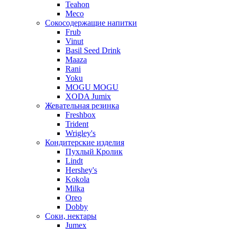
Teahon
Meco
Сокосодержащие напитки
Frub
Vinut
Basil Seed Drink
Maaza
Rani
Yoku
MOGU MOGU
XODA Jumix
Жевательная резинка
Freshbox
Trident
Wrigley's
Кондитерские изделия
Пухлый Кролик
Lindt
Hershey's
Kokola
Milka
Oreo
Dobby
Соки, нектары
Jumex