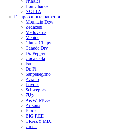
Pringles
Bon Chance
NOLTA
Газированные напитки
Mountain Dew
Zedazeni
Medovarus
Mentos
Chupa Chups
Canada Dry
Dr. Pepper
Coca Cola
Fanta
Dr. Pi
Sanpellegrino
Aziano
Love is
Schweppes
7Up
A&W, MUG
Arizona
Barq's
BIG RED
CRAZY MIX
Crush