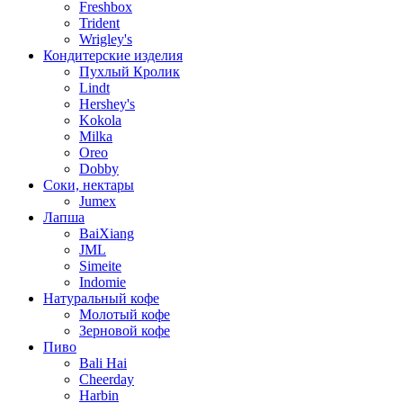
Freshbox
Trident
Wrigley's
Кондитерские изделия
Пухлый Кролик
Lindt
Hershey's
Kokola
Milka
Oreo
Dobby
Соки, нектары
Jumex
Лапша
BaiXiang
JML
Simeite
Indomie
Натуральный кофе
Молотый кофе
Зерновой кофе
Пиво
Bali Hai
Cheerday
Harbin