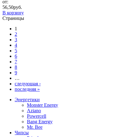
от:
56,50
руб.
В корзину
Страницы
1
2
3
4
5
6
7
8
9
…
следующая ›
последняя »
Энергетики
Monster Energy
Aziano
Powercell
Bang Energy
Mr. Bee
Чипсы