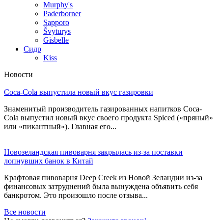
Murphy's
Paderborner
Sapporo
Švyturys
Gisbelle
Сидр
Kiss
Новости
Coca-Cola выпустила новый вкус газировки
Знаменитый производитель газированных напитков Coca-
Cola выпустил новый вкус своего продукта Spiced («пряный»
или «пикантный»). Главная его...
Новозеландская пивоварня закрылась из-за поставки
лопнувших банок в Китай
Крафтовая пивоварня Deep Creek из Новой Зеландии из-за
финансовых затруднений была вынуждена объявить себя
банкротом. Это произошло после отзыва...
Все новости