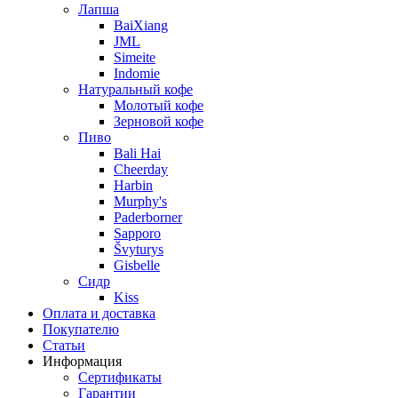
Лапша
BaiXiang
JML
Simeite
Indomie
Натуральный кофе
Молотый кофе
Зерновой кофе
Пиво
Bali Hai
Cheerday
Harbin
Murphy's
Paderborner
Sapporo
Švyturys
Gisbelle
Сидр
Kiss
Оплата и доставка
Покупателю
Статьи
Информация
Сертификаты
Гарантии