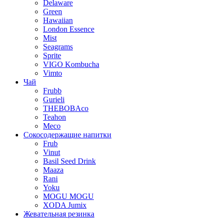
Delaware
Green
Hawaiian
London Essence
Mist
Seagrams
Sprite
VIGO Kombucha
Vimto
Чай
Frubb
Gurieli
THEBOBAco
Teahon
Meco
Сокосодержащие напитки
Frub
Vinut
Basil Seed Drink
Maaza
Rani
Yoku
MOGU MOGU
XODA Jumix
Жевательная резинка