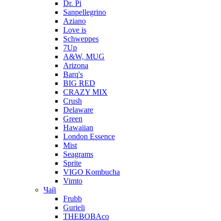
Dr. Pi
Sanpellegrino
Aziano
Love is
Schweppes
7Up
A&W, MUG
Arizona
Barq's
BIG RED
CRAZY MIX
Crush
Delaware
Green
Hawaiian
London Essence
Mist
Seagrams
Sprite
VIGO Kombucha
Vimto
Чай
Frubb
Gurieli
THEBOBAco