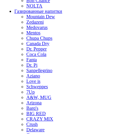
Bon Chance
NOLTA
Газированные напитки
Mountain Dew
Zedazeni
Medovarus
Mentos
Chupa Chups
Canada Dry
Dr. Pepper
Coca Cola
Fanta
Dr. Pi
Sanpellegrino
Aziano
Love is
Schweppes
7Up
A&W, MUG
Arizona
Barq's
BIG RED
CRAZY MIX
Crush
Delaware