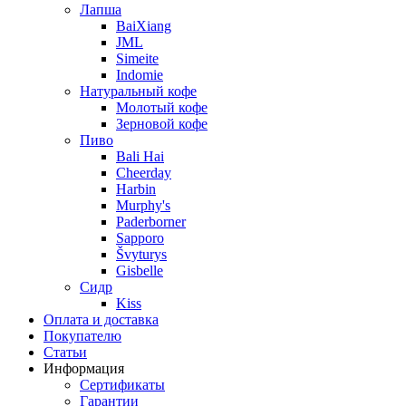
Лапша
BaiXiang
JML
Simeite
Indomie
Натуральный кофе
Молотый кофе
Зерновой кофе
Пиво
Bali Hai
Cheerday
Harbin
Murphy's
Paderborner
Sapporo
Švyturys
Gisbelle
Сидр
Kiss
Оплата и доставка
Покупателю
Статьи
Информация
Сертификаты
Гарантии