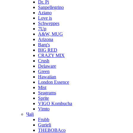
Dr. Pi
Sanpellegrino
Aziano
Love is
Schweppes
7Up
A&W, MUG
Arizona
Barq's
BIG RED
CRAZY MIX
Crush
Delaware
Green
Hawaiian
London Essence
Mist
Seagrams
Sprite
VIGO Kombucha
Vimto
Чай
Frubb
Gurieli
THEBOBAco