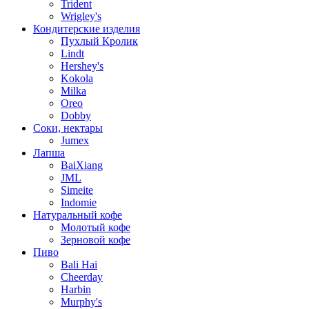
Trident
Wrigley's
Кондитерские изделия
Пухлый Кролик
Lindt
Hershey's
Kokola
Milka
Oreo
Dobby
Соки, нектары
Jumex
Лапша
BaiXiang
JML
Simeite
Indomie
Натуральный кофе
Молотый кофе
Зерновой кофе
Пиво
Bali Hai
Cheerday
Harbin
Murphy's