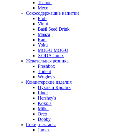
Teahon
Meco
Сокосодержащие напитки
Frub
Vinut
Basil Seed Drink
Maaza
Rani
Yoku
MOGU MOGU
XODA Jumix
Жевательная резинка
Freshbox
Trident
Wrigley's
Кондитерские изделия
Пухлый Кролик
Lindt
Hershey's
Kokola
Milka
Oreo
Dobby
Соки, нектары
Jumex