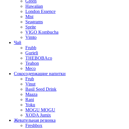
Green
Hawaiian
London Essence
Mist
Seagrams
Sprite
VIGO Kombucha
Vimto
Чай
Frubb
Gurieli
THEBOBAco
Teahon
Meco
Сокосодержащие напитки
Frub
Vinut
Basil Seed Drink
Maaza
Rani
Yoku
MOGU MOGU
XODA Jumix
Жевательная резинка
Freshbox