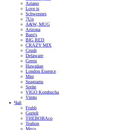
Aziano
Love is
Schweppes
7Up
A&W, MUG
Arizona
Barq's
BIG RED
CRAZY MIX
Crush
Delaware
Green
Hawaiian
London Essence
Mist
Seagrams
Sprite
VIGO Kombucha
Vimto
Чай
Frubb
Gurieli
THEBOBAco
Teahon
Meco