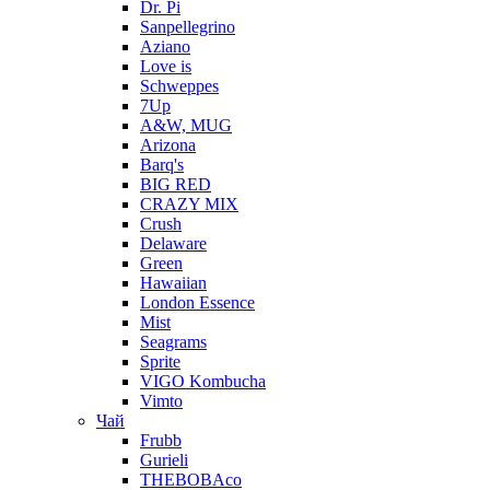
Dr. Pi
Sanpellegrino
Aziano
Love is
Schweppes
7Up
A&W, MUG
Arizona
Barq's
BIG RED
CRAZY MIX
Crush
Delaware
Green
Hawaiian
London Essence
Mist
Seagrams
Sprite
VIGO Kombucha
Vimto
Чай
Frubb
Gurieli
THEBOBAco