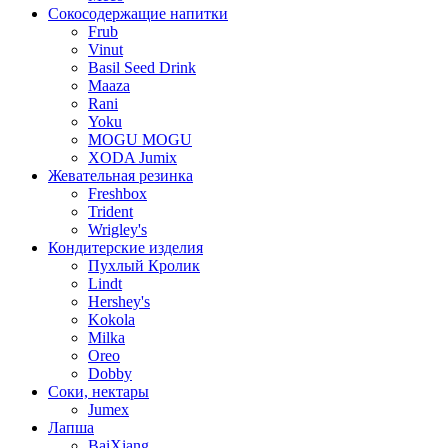
Сокосодержащие напитки
Frub
Vinut
Basil Seed Drink
Maaza
Rani
Yoku
MOGU MOGU
XODA Jumix
Жевательная резинка
Freshbox
Trident
Wrigley's
Кондитерские изделия
Пухлый Кролик
Lindt
Hershey's
Kokola
Milka
Oreo
Dobby
Соки, нектары
Jumex
Лапша
BaiXiang