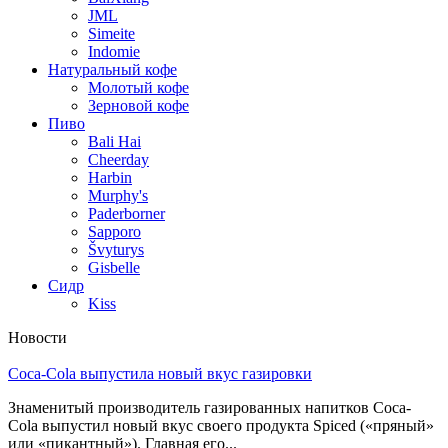
JML
Simeite
Indomie
Натуральный кофе
Молотый кофе
Зерновой кофе
Пиво
Bali Hai
Cheerday
Harbin
Murphy's
Paderborner
Sapporo
Švyturys
Gisbelle
Сидр
Kiss
Новости
Coca-Cola выпустила новый вкус газировки
Знаменитый производитель газированных напитков Coca-
Cola выпустил новый вкус своего продукта Spiced («пряный»
или «пикантный»). Главная его...