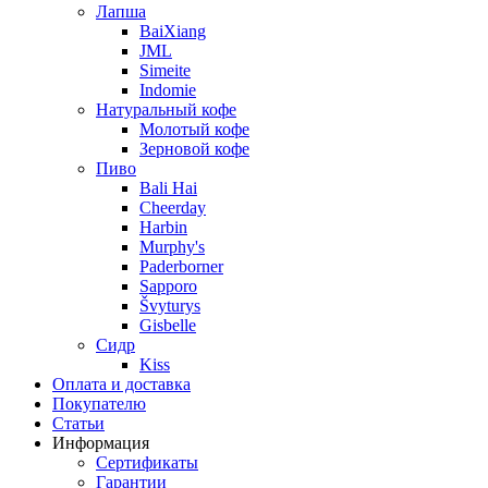
Лапша
BaiXiang
JML
Simeite
Indomie
Натуральный кофе
Молотый кофе
Зерновой кофе
Пиво
Bali Hai
Cheerday
Harbin
Murphy's
Paderborner
Sapporo
Švyturys
Gisbelle
Сидр
Kiss
Оплата и доставка
Покупателю
Статьи
Информация
Сертификаты
Гарантии