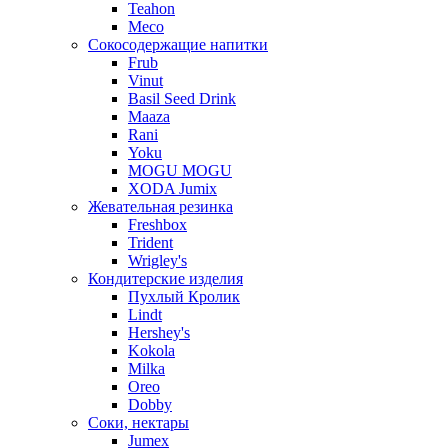
Teahon
Meco
Сокосодержащие напитки
Frub
Vinut
Basil Seed Drink
Maaza
Rani
Yoku
MOGU MOGU
XODA Jumix
Жевательная резинка
Freshbox
Trident
Wrigley's
Кондитерские изделия
Пухлый Кролик
Lindt
Hershey's
Kokola
Milka
Oreo
Dobby
Соки, нектары
Jumex