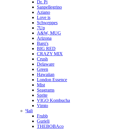
Dr. Pi
Sanpellegrino
Aziano
Love is
Schweppes
7Up
A&W, MUG
Arizona
Barq's
BIG RED
CRAZY MIX
Crush
Delaware
Green
Hawaiian
London Essence
Mist
Seagrams
Sprite
VIGO Kombucha
Vimto
Чай
Frubb
Gurieli
THEBOBAco