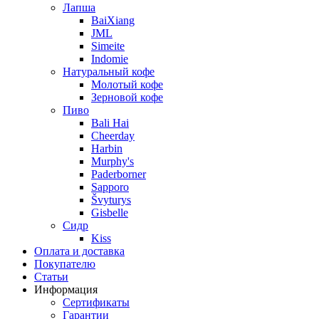
Лапша
BaiXiang
JML
Simeite
Indomie
Натуральный кофе
Молотый кофе
Зерновой кофе
Пиво
Bali Hai
Cheerday
Harbin
Murphy's
Paderborner
Sapporo
Švyturys
Gisbelle
Сидр
Kiss
Оплата и доставка
Покупателю
Статьи
Информация
Сертификаты
Гарантии