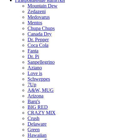
Газированные напитки
Mountain Dew
Zedazeni
Medovarus
Mentos
Chupa Chups
Canada Dry
Dr. Pepper
Coca Cola
Fanta
Dr. Pi
Sanpellegrino
Aziano
Love is
Schweppes
7Up
A&W, MUG
Arizona
Barq's
BIG RED
CRAZY MIX
Crush
Delaware
Green
Hawaiian