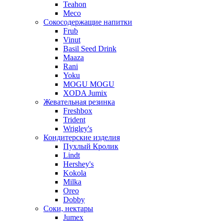
Teahon
Meco
Сокосодержащие напитки
Frub
Vinut
Basil Seed Drink
Maaza
Rani
Yoku
MOGU MOGU
XODA Jumix
Жевательная резинка
Freshbox
Trident
Wrigley's
Кондитерские изделия
Пухлый Кролик
Lindt
Hershey's
Kokola
Milka
Oreo
Dobby
Соки, нектары
Jumex