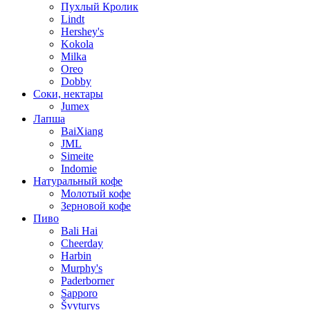
Пухлый Кролик
Lindt
Hershey's
Kokola
Milka
Oreo
Dobby
Соки, нектары
Jumex
Лапша
BaiXiang
JML
Simeite
Indomie
Натуральный кофе
Молотый кофе
Зерновой кофе
Пиво
Bali Hai
Cheerday
Harbin
Murphy's
Paderborner
Sapporo
Švyturys