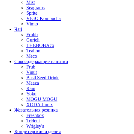
Mist
Seagrams
Sprite
VIGO Kombucha
Vimto
Чай
Frubb
Gurieli
THEBOBAco
Teahon
Meco
Сокосодержащие напитки
Frub
Vinut
Basil Seed Drink
Maaza
Rani
Yoku
MOGU MOGU
XODA Jumix
Жевательная резинка
Freshbox
Trident
Wrigley's
Кондитерские изделия