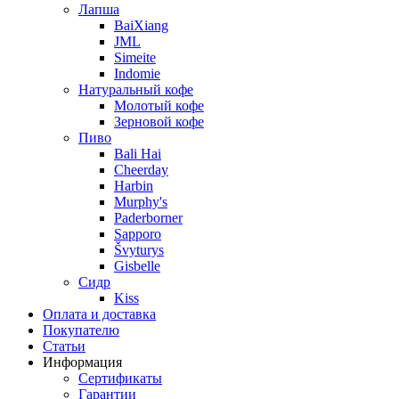
Лапша
BaiXiang
JML
Simeite
Indomie
Натуральный кофе
Молотый кофе
Зерновой кофе
Пиво
Bali Hai
Cheerday
Harbin
Murphy's
Paderborner
Sapporo
Švyturys
Gisbelle
Сидр
Kiss
Оплата и доставка
Покупателю
Статьи
Информация
Сертификаты
Гарантии