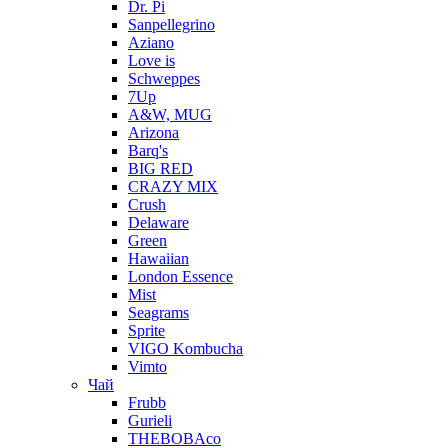
Dr. Pi
Sanpellegrino
Aziano
Love is
Schweppes
7Up
A&W, MUG
Arizona
Barq's
BIG RED
CRAZY MIX
Crush
Delaware
Green
Hawaiian
London Essence
Mist
Seagrams
Sprite
VIGO Kombucha
Vimto
Чай
Frubb
Gurieli
THEBOBAco