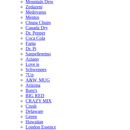
Mountain Dew
Zedazeni
Medovarus
Mentos
Chupa Chups
Canada Dry
Dr. Pepper
Coca Cola
Fanta
Dr. Pi
Sanpellegrino
Aziano
Love is
Schweppes
7Up
A&W, MUG
Arizona
Barq's
BIG RED
CRAZY MIX
Crush
Delaware
Green
Hawaiian
London Essence