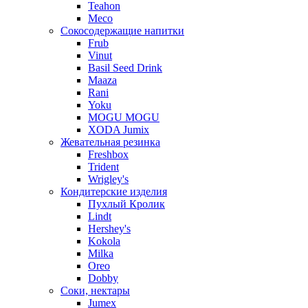
Teahon
Meco
Сокосодержащие напитки
Frub
Vinut
Basil Seed Drink
Maaza
Rani
Yoku
MOGU MOGU
XODA Jumix
Жевательная резинка
Freshbox
Trident
Wrigley's
Кондитерские изделия
Пухлый Кролик
Lindt
Hershey's
Kokola
Milka
Oreo
Dobby
Соки, нектары
Jumex