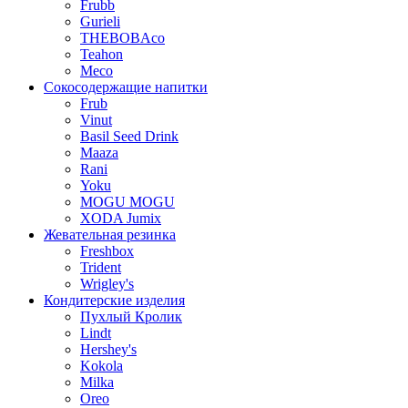
Frubb
Gurieli
THEBOBAco
Teahon
Meco
Сокосодержащие напитки
Frub
Vinut
Basil Seed Drink
Maaza
Rani
Yoku
MOGU MOGU
XODA Jumix
Жевательная резинка
Freshbox
Trident
Wrigley's
Кондитерские изделия
Пухлый Кролик
Lindt
Hershey's
Kokola
Milka
Oreo