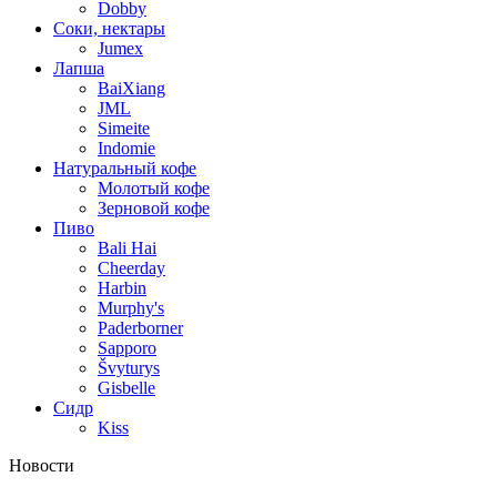
Dobby
Соки, нектары
Jumex
Лапша
BaiXiang
JML
Simeite
Indomie
Натуральный кофе
Молотый кофе
Зерновой кофе
Пиво
Bali Hai
Cheerday
Harbin
Murphy's
Paderborner
Sapporo
Švyturys
Gisbelle
Сидр
Kiss
Новости