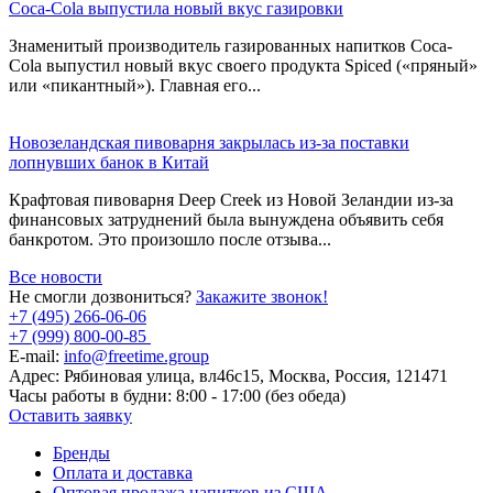
Coca-Cola выпустила новый вкус газировки
Знаменитый производитель газированных напитков Coca-
Cola выпустил новый вкус своего продукта Spiced («пряный»
или «пикантный»). Главная его...
Новозеландская пивоварня закрылась из-за поставки
лопнувших банок в Китай
Крафтовая пивоварня Deep Creek из Новой Зеландии из-за
финансовых затруднений была вынуждена объявить себя
банкротом. Это произошло после отзыва...
Все новости
Не смогли дозвониться?
Закажите звонок!
+7 (495) 266-06-06
+7 (999) 800-00-85
E-mail:
info@freetime.group
Адрес:
Рябиновая улица, вл46с15, Москва, Россия, 121471
Часы работы в будни:
8:00 - 17:00 (без обеда)
Оставить заявку
Бренды
Оплата и доставка
Оптовая продажа напитков из США