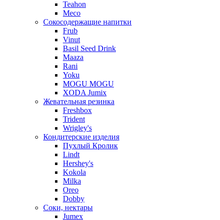
Teahon
Meco
Сокосодержащие напитки
Frub
Vinut
Basil Seed Drink
Maaza
Rani
Yoku
MOGU MOGU
XODA Jumix
Жевательная резинка
Freshbox
Trident
Wrigley's
Кондитерские изделия
Пухлый Кролик
Lindt
Hershey's
Kokola
Milka
Oreo
Dobby
Соки, нектары
Jumex