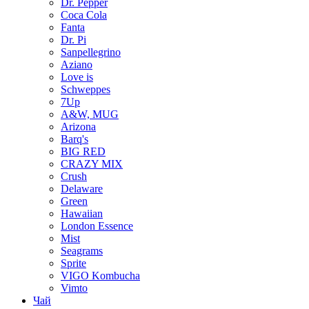
Dr. Pepper
Coca Cola
Fanta
Dr. Pi
Sanpellegrino
Aziano
Love is
Schweppes
7Up
A&W, MUG
Arizona
Barq's
BIG RED
CRAZY MIX
Crush
Delaware
Green
Hawaiian
London Essence
Mist
Seagrams
Sprite
VIGO Kombucha
Vimto
Чай