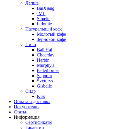
Лапша
BaiXiang
JML
Simeite
Indomie
Натуральный кофе
Молотый кофе
Зерновой кофе
Пиво
Bali Hai
Cheerday
Harbin
Murphy's
Paderborner
Sapporo
Švyturys
Gisbelle
Сидр
Kiss
Оплата и доставка
Покупателю
Статьи
Информация
Сертификаты
Гарантии