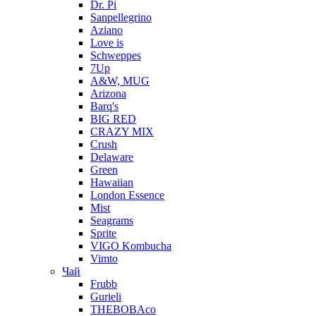
Dr. Pi
Sanpellegrino
Aziano
Love is
Schweppes
7Up
A&W, MUG
Arizona
Barq's
BIG RED
CRAZY MIX
Crush
Delaware
Green
Hawaiian
London Essence
Mist
Seagrams
Sprite
VIGO Kombucha
Vimto
Чай
Frubb
Gurieli
THEBOBAco