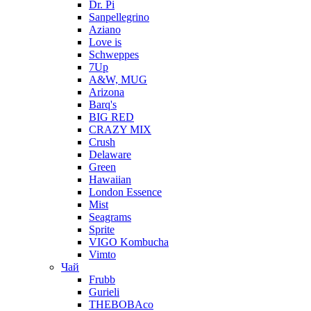
Dr. Pi
Sanpellegrino
Aziano
Love is
Schweppes
7Up
A&W, MUG
Arizona
Barq's
BIG RED
CRAZY MIX
Crush
Delaware
Green
Hawaiian
London Essence
Mist
Seagrams
Sprite
VIGO Kombucha
Vimto
Чай
Frubb
Gurieli
THEBOBAco