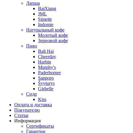
Лапша
BaiXiang
JML
Simeite
Indomie
Натуральный кофе
Молотый кофе
Зерновой кофе
Пиво
Bali Hai
Cheerday
Harbin
Murphy's
Paderborner
Sapporo
Švyturys
Gisbelle
Сидр
Kiss
Оплата и доставка
Покупателю
Статьи
Информация
Сертификаты
Гарантии