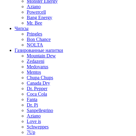
Monster Energy
Aziano
Powercell
Bang Energy
Mr. Bee
Чипсы
Pringles
Bon Chance
NOLTA
Газированные напитки
Mountain Dew
Zedazeni
Medovarus
Mentos
Chupa Chups
Canada Dry
Dr. Pepper
Coca Cola
Fanta
Dr. Pi
Sanpellegrino
Aziano
Love is
Schweppes
7Up