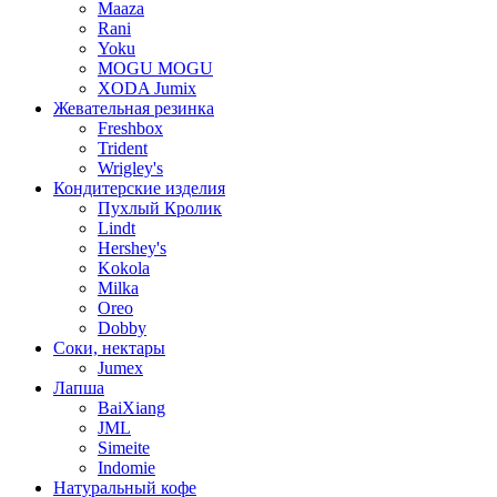
Maaza
Rani
Yoku
MOGU MOGU
XODA Jumix
Жевательная резинка
Freshbox
Trident
Wrigley's
Кондитерские изделия
Пухлый Кролик
Lindt
Hershey's
Kokola
Milka
Oreo
Dobby
Соки, нектары
Jumex
Лапша
BaiXiang
JML
Simeite
Indomie
Натуральный кофе