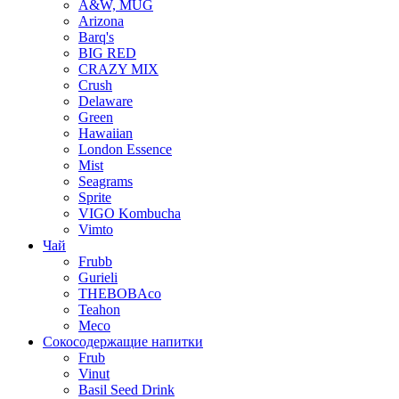
A&W, MUG
Arizona
Barq's
BIG RED
CRAZY MIX
Crush
Delaware
Green
Hawaiian
London Essence
Mist
Seagrams
Sprite
VIGO Kombucha
Vimto
Чай
Frubb
Gurieli
THEBOBAco
Teahon
Meco
Сокосодержащие напитки
Frub
Vinut
Basil Seed Drink