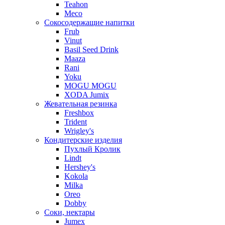
Teahon
Meco
Сокосодержащие напитки
Frub
Vinut
Basil Seed Drink
Maaza
Rani
Yoku
MOGU MOGU
XODA Jumix
Жевательная резинка
Freshbox
Trident
Wrigley's
Кондитерские изделия
Пухлый Кролик
Lindt
Hershey's
Kokola
Milka
Oreo
Dobby
Соки, нектары
Jumex