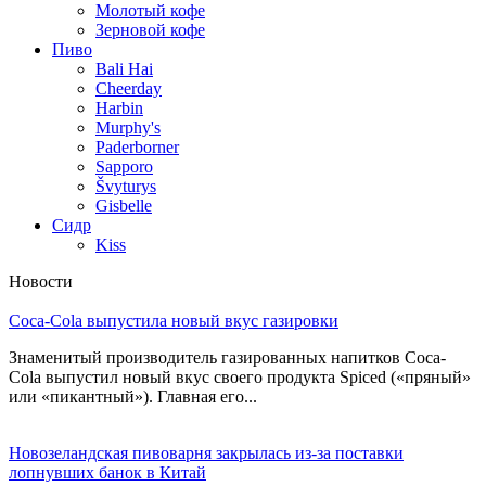
Молотый кофе
Зерновой кофе
Пиво
Bali Hai
Cheerday
Harbin
Murphy's
Paderborner
Sapporo
Švyturys
Gisbelle
Сидр
Kiss
Новости
Coca-Cola выпустила новый вкус газировки
Знаменитый производитель газированных напитков Coca-
Cola выпустил новый вкус своего продукта Spiced («пряный»
или «пикантный»). Главная его...
Новозеландская пивоварня закрылась из-за поставки
лопнувших банок в Китай