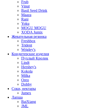
Frub
Vinut
Basil Seed Drink
Maaza
Rani
Yoku
MOGU MOGU
XODA Jumix
Жевательная резинка
Freshbox
Trident
Wrigley's
Кондитерские изделия
Пухлый Кролик
Lindt
Hershey's
Kokola
Milka
Oreo
Dobby
Соки, нектары
Jumex
Лапша
BaiXiang
JML