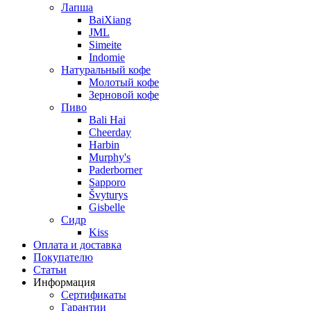
Лапша
BaiXiang
JML
Simeite
Indomie
Натуральный кофе
Молотый кофе
Зерновой кофе
Пиво
Bali Hai
Cheerday
Harbin
Murphy's
Paderborner
Sapporo
Švyturys
Gisbelle
Сидр
Kiss
Оплата и доставка
Покупателю
Статьи
Информация
Сертификаты
Гарантии