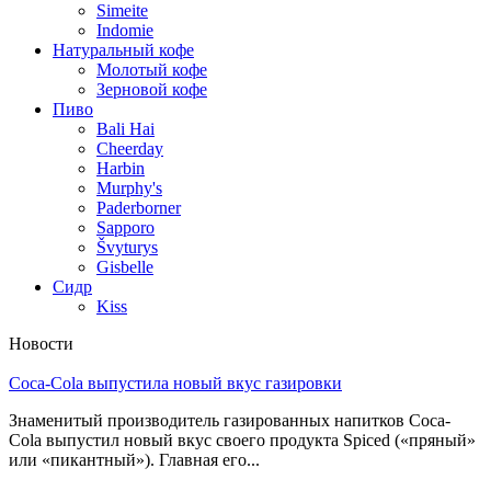
Simeite
Indomie
Натуральный кофе
Молотый кофе
Зерновой кофе
Пиво
Bali Hai
Cheerday
Harbin
Murphy's
Paderborner
Sapporo
Švyturys
Gisbelle
Сидр
Kiss
Новости
Coca-Cola выпустила новый вкус газировки
Знаменитый производитель газированных напитков Coca-
Cola выпустил новый вкус своего продукта Spiced («пряный»
или «пикантный»). Главная его...