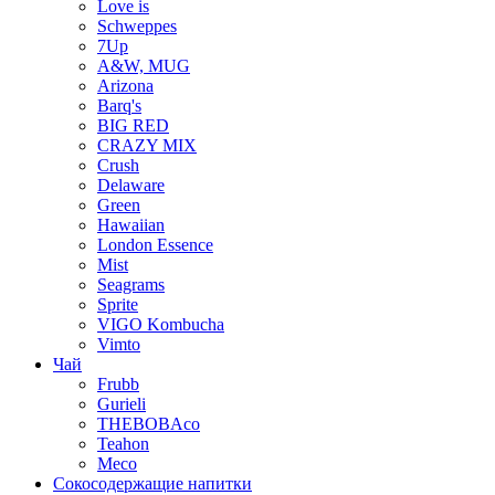
Love is
Schweppes
7Up
A&W, MUG
Arizona
Barq's
BIG RED
CRAZY MIX
Crush
Delaware
Green
Hawaiian
London Essence
Mist
Seagrams
Sprite
VIGO Kombucha
Vimto
Чай
Frubb
Gurieli
THEBOBAco
Teahon
Meco
Сокосодержащие напитки