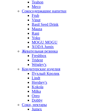
Teahon
Meco
Сокосодержащие напитки
Frub
Vinut
Basil Seed Drink
Maaza
Rani
Yoku
MOGU MOGU
XODA Jumix
Жевательная резинка
Freshbox
Trident
Wrigley's
Кондитерские изделия
Пухлый Кролик
Lindt
Hershey's
Kokola
Milka
Oreo
Dobby
Соки, нектары
Jumex