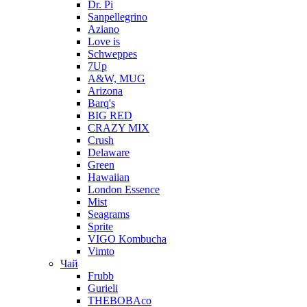
Dr. Pi
Sanpellegrino
Aziano
Love is
Schweppes
7Up
A&W, MUG
Arizona
Barq's
BIG RED
CRAZY MIX
Crush
Delaware
Green
Hawaiian
London Essence
Mist
Seagrams
Sprite
VIGO Kombucha
Vimto
Чай
Frubb
Gurieli
THEBOBAco