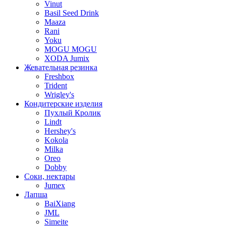
Vinut
Basil Seed Drink
Maaza
Rani
Yoku
MOGU MOGU
XODA Jumix
Жевательная резинка
Freshbox
Trident
Wrigley's
Кондитерские изделия
Пухлый Кролик
Lindt
Hershey's
Kokola
Milka
Oreo
Dobby
Соки, нектары
Jumex
Лапша
BaiXiang
JML
Simeite