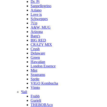
Dr. Pi
Sanpellegrino
Aziano
Love is
Schweppes
7Up
A&W, MUG
Arizona
Barq's
BIG RED
CRAZY MIX
Crush
Delaware
Green
Hawaiian
London Essence
Mist
Seagrams
Sprite
VIGO Kombucha
Vimto
Чай
Frubb
Gurieli
THEBOBAco