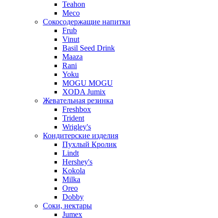
Teahon
Meco
Сокосодержащие напитки
Frub
Vinut
Basil Seed Drink
Maaza
Rani
Yoku
MOGU MOGU
XODA Jumix
Жевательная резинка
Freshbox
Trident
Wrigley's
Кондитерские изделия
Пухлый Кролик
Lindt
Hershey's
Kokola
Milka
Oreo
Dobby
Соки, нектары
Jumex