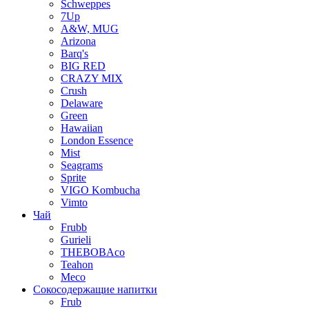
Schweppes
7Up
A&W, MUG
Arizona
Barq's
BIG RED
CRAZY MIX
Crush
Delaware
Green
Hawaiian
London Essence
Mist
Seagrams
Sprite
VIGO Kombucha
Vimto
Чай
Frubb
Gurieli
THEBOBAco
Teahon
Meco
Сокосодержащие напитки
Frub