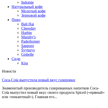
Indomie
Натуральный кофе
Молотый кофе
Зерновой кофе
Пиво
Bali Hai
Cheerday
Harbin
Murphy's
Paderborner
Sapporo
Švyturys
Gisbelle
Сидр
Kiss
Новости
Coca-Cola выпустила новый вкус газировки
Знаменитый производитель газированных напитков Coca-
Cola выпустил новый вкус своего продукта Spiced («пряный»
или «пикантный»). Главная его...