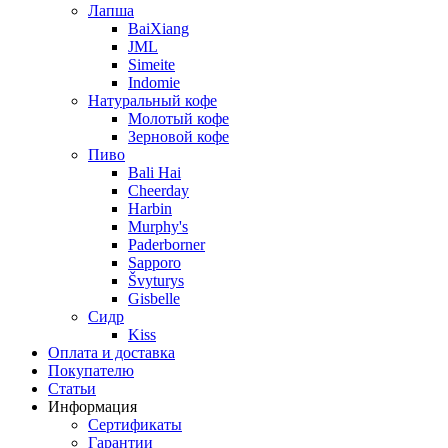
Лапша
BaiXiang
JML
Simeite
Indomie
Натуральный кофе
Молотый кофе
Зерновой кофе
Пиво
Bali Hai
Cheerday
Harbin
Murphy's
Paderborner
Sapporo
Švyturys
Gisbelle
Сидр
Kiss
Оплата и доставка
Покупателю
Статьи
Информация
Сертификаты
Гарантии