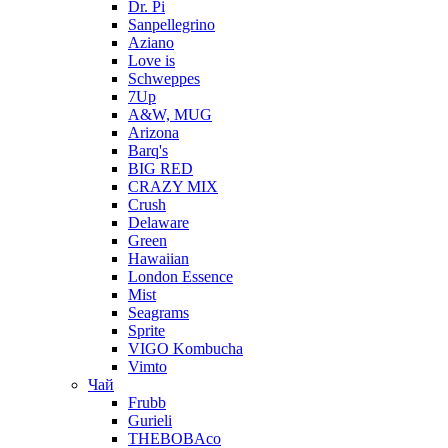
Dr. Pi
Sanpellegrino
Aziano
Love is
Schweppes
7Up
A&W, MUG
Arizona
Barq's
BIG RED
CRAZY MIX
Crush
Delaware
Green
Hawaiian
London Essence
Mist
Seagrams
Sprite
VIGO Kombucha
Vimto
Чай
Frubb
Gurieli
THEBOBAco