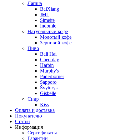
Лапша
BaiXiang
JML
Simeite
Indomie
Натуральный кофе
Молотый кофе
Зерновой кофе
Пиво
Bali Hai
Cheerday
Harbin
Murphy's
Paderborner
Sapporo
Švyturys
Gisbelle
Сидр
Kiss
Оплата и доставка
Покупателю
Статьи
Информация
Сертификаты
Гарантии