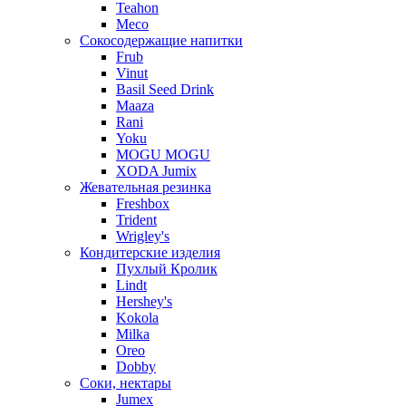
Teahon
Meco
Сокосодержащие напитки
Frub
Vinut
Basil Seed Drink
Maaza
Rani
Yoku
MOGU MOGU
XODA Jumix
Жевательная резинка
Freshbox
Trident
Wrigley's
Кондитерские изделия
Пухлый Кролик
Lindt
Hershey's
Kokola
Milka
Oreo
Dobby
Соки, нектары
Jumex