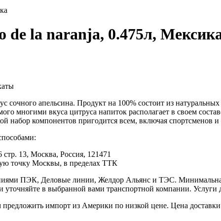
ика
o de la naranja, 0.475л, Мексик
каты
 вкус сочного апельсина. Продукт на 100% состоит из натуральн
мого многими вкуса цитруса напиток располагает в своем сост
ой набор компонентов пригодится всем, включая спортсменов и
способами:
 стр. 13, Москва, Россия, 121471
юбую точку Москвы, в пределах ТТК
иями ПЭК, Деловые линии, Желдор Альянс и ТЭС. Минимальная с
ки уточняйте в выбранной вами транспортной компании. Услуги 
редложить импорт из Америки по низкой цене. Цена доставки 