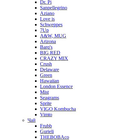
Dr. Pi
Sanpellegrino
Aziano
Love is
Schweppes
7Up
A&W, MUG
Arizona
Barq's
BIG RED
CRAZY MIX
Crush
Delaware
Green
Hawaiian
London Essence
Mist
Seagrams
Sprite
VIGO Kombucha
Vimto
Чай
Frubb
Gurieli
THEBOBAco