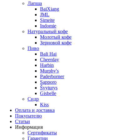
Лапша
BaiXiang
JML
Simeite
Indomie
Натуральный кофе
Молотый кофе
Зерновой кофе
Пиво
Bali Hai
Cheerday
Harbin
Murphy's
Paderborner
Sapporo
Švyturys
Gisbelle
Сидр
Kiss
Оплата и доставка
Покупателю
Статьи
Информация
Сертификаты
Гарантии