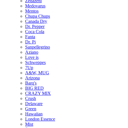
Zedazeni
Medovarus
Mentos
Chupa Chups
Canada Dry
Dr. Pepper
Coca Cola
Fanta
Dr. Pi
Sanpellegrino
Aziano
Love is
Schweppes
7Up
A&W, MUG
Arizona
Barq's
BIG RED
CRAZY MIX
Crush
Delaware
Green
Hawaiian
London Essence
Mist