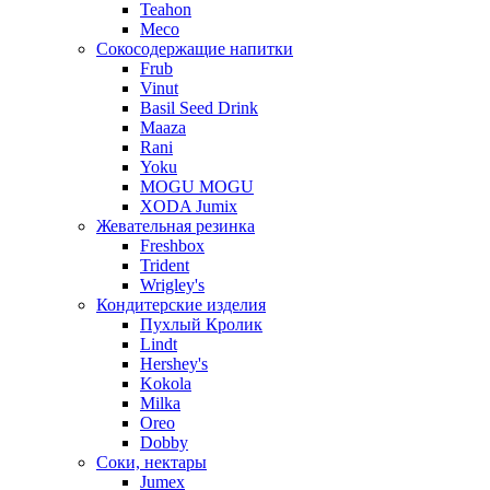
Teahon
Meco
Сокосодержащие напитки
Frub
Vinut
Basil Seed Drink
Maaza
Rani
Yoku
MOGU MOGU
XODA Jumix
Жевательная резинка
Freshbox
Trident
Wrigley's
Кондитерские изделия
Пухлый Кролик
Lindt
Hershey's
Kokola
Milka
Oreo
Dobby
Соки, нектары
Jumex