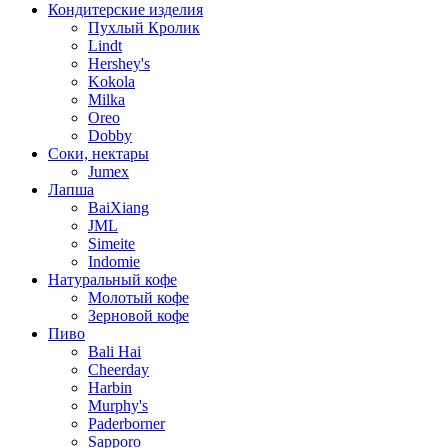
Кондитерские изделия
Пухлый Кролик
Lindt
Hershey's
Kokola
Milka
Oreo
Dobby
Соки, нектары
Jumex
Лапша
BaiXiang
JML
Simeite
Indomie
Натуральный кофе
Молотый кофе
Зерновой кофе
Пиво
Bali Hai
Cheerday
Harbin
Murphy's
Paderborner
Sapporo