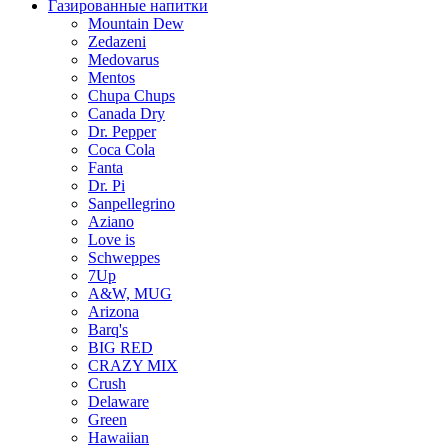
Газированные напитки
Mountain Dew
Zedazeni
Medovarus
Mentos
Chupa Chups
Canada Dry
Dr. Pepper
Coca Cola
Fanta
Dr. Pi
Sanpellegrino
Aziano
Love is
Schweppes
7Up
A&W, MUG
Arizona
Barq's
BIG RED
CRAZY MIX
Crush
Delaware
Green
Hawaiian