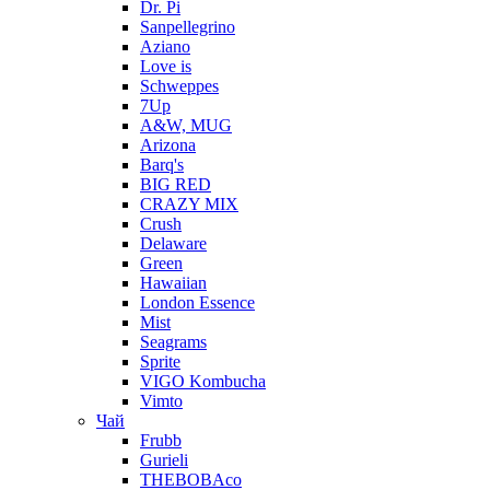
Dr. Pi
Sanpellegrino
Aziano
Love is
Schweppes
7Up
A&W, MUG
Arizona
Barq's
BIG RED
CRAZY MIX
Crush
Delaware
Green
Hawaiian
London Essence
Mist
Seagrams
Sprite
VIGO Kombucha
Vimto
Чай
Frubb
Gurieli
THEBOBAco