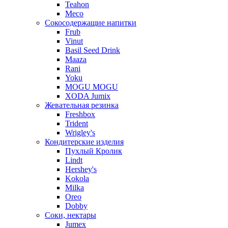
Teahon
Meco
Сокосодержащие напитки
Frub
Vinut
Basil Seed Drink
Maaza
Rani
Yoku
MOGU MOGU
XODA Jumix
Жевательная резинка
Freshbox
Trident
Wrigley's
Кондитерские изделия
Пухлый Кролик
Lindt
Hershey's
Kokola
Milka
Oreo
Dobby
Соки, нектары
Jumex