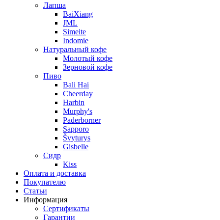
Лапша
BaiXiang
JML
Simeite
Indomie
Натуральный кофе
Молотый кофе
Зерновой кофе
Пиво
Bali Hai
Cheerday
Harbin
Murphy's
Paderborner
Sapporo
Švyturys
Gisbelle
Сидр
Kiss
Оплата и доставка
Покупателю
Статьи
Информация
Сертификаты
Гарантии