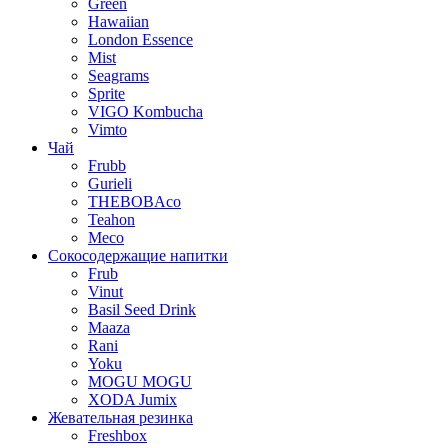
Green
Hawaiian
London Essence
Mist
Seagrams
Sprite
VIGO Kombucha
Vimto
Чай
Frubb
Gurieli
THEBOBAco
Teahon
Meco
Сокосодержащие напитки
Frub
Vinut
Basil Seed Drink
Maaza
Rani
Yoku
MOGU MOGU
XODA Jumix
Жевательная резинка
Freshbox