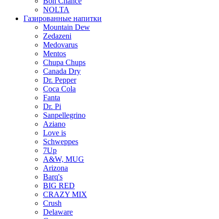
Bon Chance
NOLTA
Газированные напитки
Mountain Dew
Zedazeni
Medovarus
Mentos
Chupa Chups
Canada Dry
Dr. Pepper
Coca Cola
Fanta
Dr. Pi
Sanpellegrino
Aziano
Love is
Schweppes
7Up
A&W, MUG
Arizona
Barq's
BIG RED
CRAZY MIX
Crush
Delaware