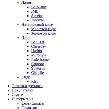
Лапша
BaiXiang
JML
Simeite
Indomie
Натуральный кофе
Молотый кофе
Зерновой кофе
Пиво
Bali Hai
Cheerday
Harbin
Murphy's
Paderborner
Sapporo
Švyturys
Gisbelle
Сидр
Kiss
Оплата и доставка
Покупателю
Статьи
Информация
Сертификаты
Гарантии