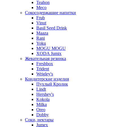
Teahon
Meco
Сокосодержащие напитки
Frub
Vinut
Basil Seed Drink
Maaza
Rani
Yoku
MOGU MOGU
XODA Jumix
Жевательная резинка
Freshbox
Trident
Wrigley's
Кондитерские изделия
Пухлый Кролик
Lindt
Hershey's
Kokola
Milka
Oreo
Dobby
Соки, нектары
Jumex