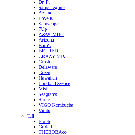
Dr. Pi
Sanpellegrino
Aziano
Love is
Schweppes
7Up
A&W, MUG
Arizona
Barq's
BIG RED
CRAZY MIX
Crush
Delaware
Green
Hawaiian
London Essence
Mist
Seagrams
Sprite
VIGO Kombucha
Vimto
Чай
Frubb
Gurieli
THEBOBAco