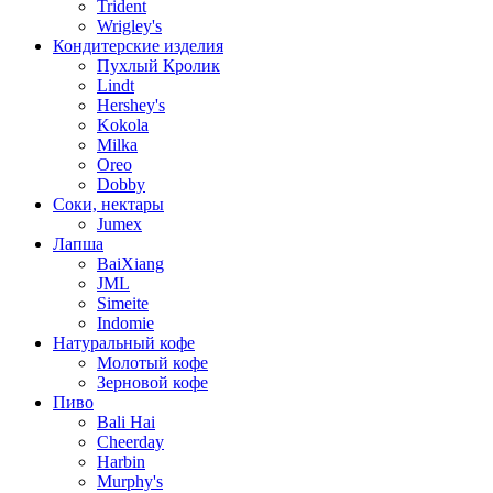
Trident
Wrigley's
Кондитерские изделия
Пухлый Кролик
Lindt
Hershey's
Kokola
Milka
Oreo
Dobby
Соки, нектары
Jumex
Лапша
BaiXiang
JML
Simeite
Indomie
Натуральный кофе
Молотый кофе
Зерновой кофе
Пиво
Bali Hai
Cheerday
Harbin
Murphy's