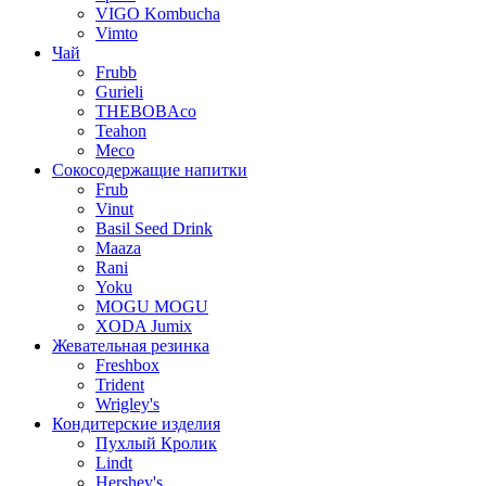
VIGO Kombucha
Vimto
Чай
Frubb
Gurieli
THEBOBAco
Teahon
Meco
Сокосодержащие напитки
Frub
Vinut
Basil Seed Drink
Maaza
Rani
Yoku
MOGU MOGU
XODA Jumix
Жевательная резинка
Freshbox
Trident
Wrigley's
Кондитерские изделия
Пухлый Кролик
Lindt
Hershey's