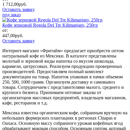
1 712,00
руб.
Оставить заявку
под заказ
Кофе зерновой Regola Del Tre Kilimanjaro, 250гр
от:
447,00
руб.
Оставить заявку
Интернет-магазин «Фритайм» предлагает приобрести оптом
натуральный кофе из Мексики. В каталоге представлены
молотый и зерновой виды напитка со вкусом шоколада,
карамели, цитрусовых. Реализуем продукцию проверенных
производителей. Предоставляем полный комплект
документации на товар. Напиток упакован в пачки объемом
250, 500, 1000 грамм. Организуем доставку и самовывоз
товара. Сотрудничаем с представителями малого, среднего и
крупного бизнеса. Принимаем оптовые заказы от
организаторов массовых предприятий, владельцев магазинов,
кафе, ресторанов и т.д.
Мексика известна органическим кофе, собранным вручную на
небольших фермерских плантациях в регионах Chiapas и
Oaxaca. Основную массу собранного урожая кофейных ягод
обрабатывают мокрым способом. Основным сортом, который