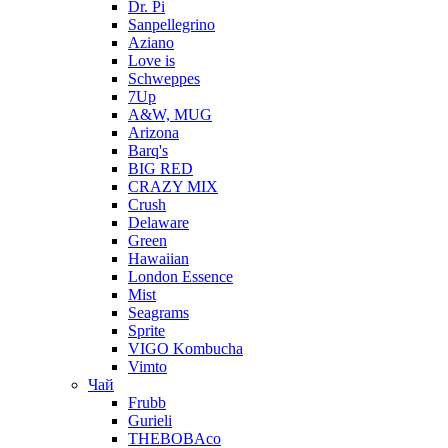
Dr. Pi
Sanpellegrino
Aziano
Love is
Schweppes
7Up
A&W, MUG
Arizona
Barq's
BIG RED
CRAZY MIX
Crush
Delaware
Green
Hawaiian
London Essence
Mist
Seagrams
Sprite
VIGO Kombucha
Vimto
Чай
Frubb
Gurieli
THEBOBAco