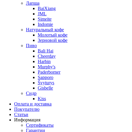
Лапша
BaiXiang
JML
Simeite
Indomie
Натуральный кофе
Молотый кофе
Зерновой кофе
Пиво
Bali Hai
Cheerday
Harbin
Murphy's
Paderborner
Sapporo
Švyturys
Gisbelle
Сидр
Kiss
Оплата и доставка
Покупателю
Статьи
Информация
Сертификаты
Гарантии