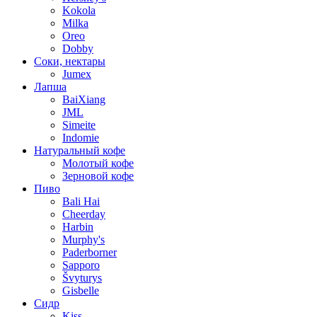
Kokola
Milka
Oreo
Dobby
Соки, нектары
Jumex
Лапша
BaiXiang
JML
Simeite
Indomie
Натуральный кофе
Молотый кофе
Зерновой кофе
Пиво
Bali Hai
Cheerday
Harbin
Murphy's
Paderborner
Sapporo
Švyturys
Gisbelle
Сидр
Kiss