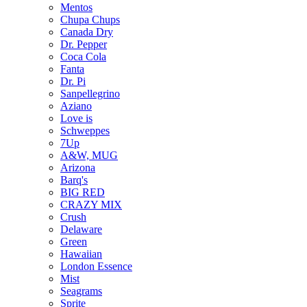
Mentos
Chupa Chups
Canada Dry
Dr. Pepper
Coca Cola
Fanta
Dr. Pi
Sanpellegrino
Aziano
Love is
Schweppes
7Up
A&W, MUG
Arizona
Barq's
BIG RED
CRAZY MIX
Crush
Delaware
Green
Hawaiian
London Essence
Mist
Seagrams
Sprite