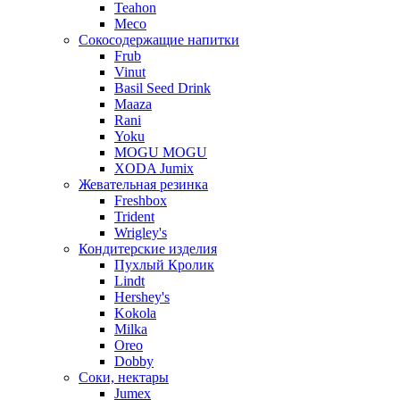
Teahon
Meco
Сокосодержащие напитки
Frub
Vinut
Basil Seed Drink
Maaza
Rani
Yoku
MOGU MOGU
XODA Jumix
Жевательная резинка
Freshbox
Trident
Wrigley's
Кондитерские изделия
Пухлый Кролик
Lindt
Hershey's
Kokola
Milka
Oreo
Dobby
Соки, нектары
Jumex