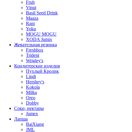
Frub
Vinut
Basil Seed Drink
Maaza
Rani
Yoku
MOGU MOGU
XODA Jumix
Жевательная резинка
Freshbox
Trident
Wrigley's
Кондитерские изделия
Пухлый Кролик
Lindt
Hershey's
Kokola
Milka
Oreo
Dobby
Соки, нектары
Jumex
Лапша
BaiXiang
JML