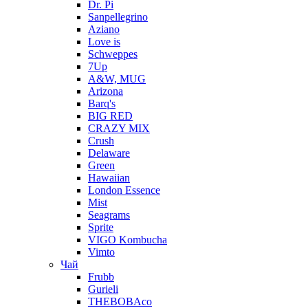
Dr. Pi
Sanpellegrino
Aziano
Love is
Schweppes
7Up
A&W, MUG
Arizona
Barq's
BIG RED
CRAZY MIX
Crush
Delaware
Green
Hawaiian
London Essence
Mist
Seagrams
Sprite
VIGO Kombucha
Vimto
Чай
Frubb
Gurieli
THEBOBAco