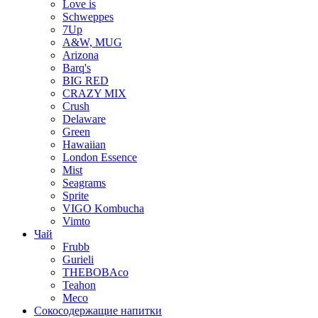
Love is
Schweppes
7Up
A&W, MUG
Arizona
Barq's
BIG RED
CRAZY MIX
Crush
Delaware
Green
Hawaiian
London Essence
Mist
Seagrams
Sprite
VIGO Kombucha
Vimto
Чай
Frubb
Gurieli
THEBOBAco
Teahon
Meco
Сокосодержащие напитки