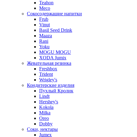
Teahon
Meco
Сокосодержащие напитки
Frub
Vinut
Basil Seed Drink
Maaza
Rani
Yoku
MOGU MOGU
XODA Jumix
Жевательная резинка
Freshbox
Trident
Wrigley's
Кондитерские изделия
Пухлый Кролик
Lindt
Hershey's
Kokola
Milka
Oreo
Dobby
Соки, нектары
Jumex