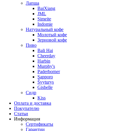
Лапша
BaiXiang
JML
Simeite
Indomie
Натуральный кофе
Молотый кофе
Зерновой кофе
Пиво
Bali Hai
Cheerday
Harbin
Murphy's
Paderborner
Sapporo
Švyturys
Gisbelle
Сидр
Kiss
Оплата и доставка
Покупателю
Статьи
Информация
Сертификаты
Гарантии