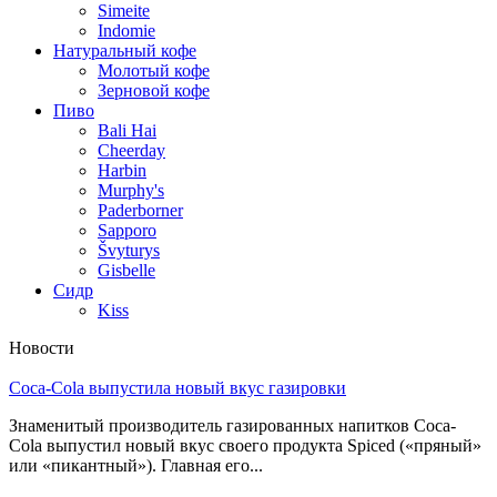
Simeite
Indomie
Натуральный кофе
Молотый кофе
Зерновой кофе
Пиво
Bali Hai
Cheerday
Harbin
Murphy's
Paderborner
Sapporo
Švyturys
Gisbelle
Сидр
Kiss
Новости
Coca-Cola выпустила новый вкус газировки
Знаменитый производитель газированных напитков Coca-
Cola выпустил новый вкус своего продукта Spiced («пряный»
или «пикантный»). Главная его...