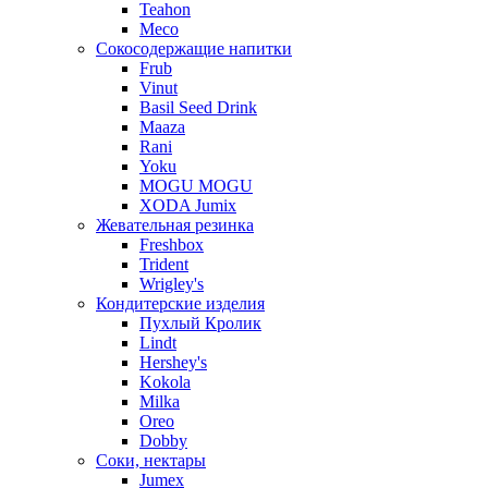
Teahon
Meco
Сокосодержащие напитки
Frub
Vinut
Basil Seed Drink
Maaza
Rani
Yoku
MOGU MOGU
XODA Jumix
Жевательная резинка
Freshbox
Trident
Wrigley's
Кондитерские изделия
Пухлый Кролик
Lindt
Hershey's
Kokola
Milka
Oreo
Dobby
Соки, нектары
Jumex