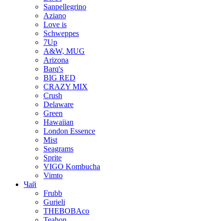
Sanpellegrino
Aziano
Love is
Schweppes
7Up
A&W, MUG
Arizona
Barq's
BIG RED
CRAZY MIX
Crush
Delaware
Green
Hawaiian
London Essence
Mist
Seagrams
Sprite
VIGO Kombucha
Vimto
Чай
Frubb
Gurieli
THEBOBAco
Teahon