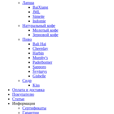
Лапша
BaiXiang
JML
Simeite
Indomie
Натуральный кофе
Молотый кофе
Зерновой кофе
Пиво
Bali Hai
Cheerday
Harbin
Murphy's
Paderborner
Sapporo
Švyturys
Gisbelle
Сидр
Kiss
Оплата и доставка
Покупателю
Статьи
Информация
Сертификаты
Гарантии