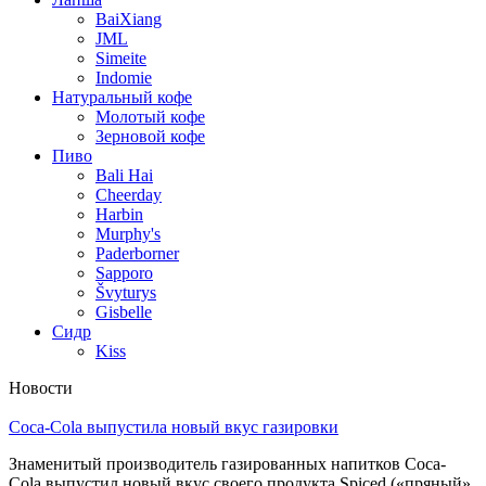
BaiXiang
JML
Simeite
Indomie
Натуральный кофе
Молотый кофе
Зерновой кофе
Пиво
Bali Hai
Cheerday
Harbin
Murphy's
Paderborner
Sapporo
Švyturys
Gisbelle
Сидр
Kiss
Новости
Coca-Cola выпустила новый вкус газировки
Знаменитый производитель газированных напитков Coca-
Cola выпустил новый вкус своего продукта Spiced («пряный»