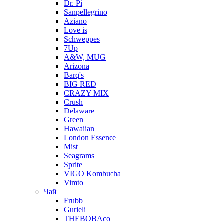
Dr. Pi
Sanpellegrino
Aziano
Love is
Schweppes
7Up
A&W, MUG
Arizona
Barq's
BIG RED
CRAZY MIX
Crush
Delaware
Green
Hawaiian
London Essence
Mist
Seagrams
Sprite
VIGO Kombucha
Vimto
Чай
Frubb
Gurieli
THEBOBAco