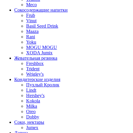
Meco
Сокосодержащие напитки
Frub
Vinut
Basil Seed Drink
Maaza
Rani
Yoku
MOGU MOGU
XODA Jumix
Жевательная резинка
Freshbox
Trident
Wrigley's
Кондитерские изделия
Пухлый Кролик
Lindt
Hershey's
Kokola
Milka
Oreo
Dobby
Соки, нектары
Jumex
Лапша