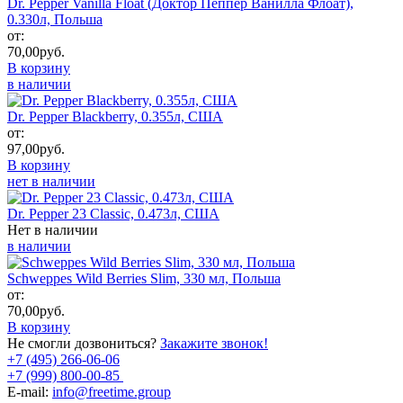
Dr. Pepper Vanilla Float (Доктор Пеппер Ванилла Флоат),
0.330л, Польша
от:
70,00
руб.
В корзину
в наличии
Dr. Pepper Blackberry, 0.355л, США
от:
97,00
руб.
В корзину
нет в наличии
Dr. Pepper 23 Classic, 0.473л, США
Нет в наличии
в наличии
Schweppes Wild Berries Slim, 330 мл, Польша
от:
70,00
руб.
В корзину
Не смогли дозвониться?
Закажите звонок!
+7 (495) 266-06-06
+7 (999) 800-00-85
E-mail:
info@freetime.group