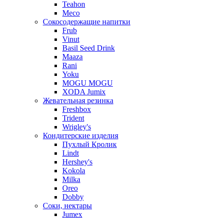
Teahon
Meco
Сокосодержащие напитки
Frub
Vinut
Basil Seed Drink
Maaza
Rani
Yoku
MOGU MOGU
XODA Jumix
Жевательная резинка
Freshbox
Trident
Wrigley's
Кондитерские изделия
Пухлый Кролик
Lindt
Hershey's
Kokola
Milka
Oreo
Dobby
Соки, нектары
Jumex