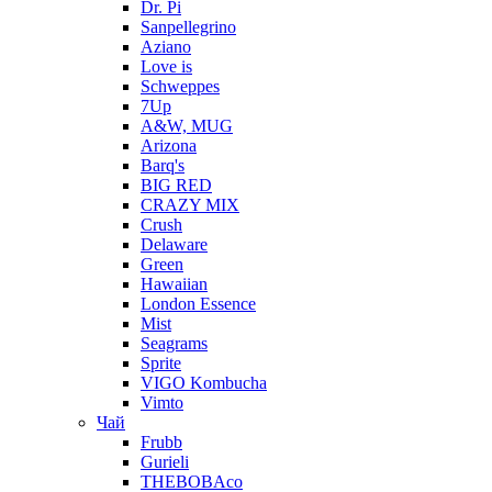
Dr. Pi
Sanpellegrino
Aziano
Love is
Schweppes
7Up
A&W, MUG
Arizona
Barq's
BIG RED
CRAZY MIX
Crush
Delaware
Green
Hawaiian
London Essence
Mist
Seagrams
Sprite
VIGO Kombucha
Vimto
Чай
Frubb
Gurieli
THEBOBAco