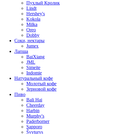
Пухлый Кролик
Lindt
Hershey's
Kokola
Milka
Oreo
Dobby
Соки, нектары
Jumex
Лапша
BaiXiang
JML
Simeite
Indomie
Натуральный кофе
Молотый кофе
Зерновой кофе
Пиво
Bali Hai
Cheerday
Harbin
Murphy's
Paderborner
Sapporo
Švyturys