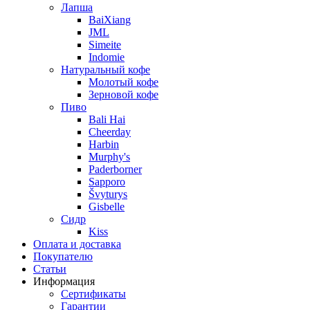
Лапша
BaiXiang
JML
Simeite
Indomie
Натуральный кофе
Молотый кофе
Зерновой кофе
Пиво
Bali Hai
Cheerday
Harbin
Murphy's
Paderborner
Sapporo
Švyturys
Gisbelle
Сидр
Kiss
Оплата и доставка
Покупателю
Статьи
Информация
Сертификаты
Гарантии