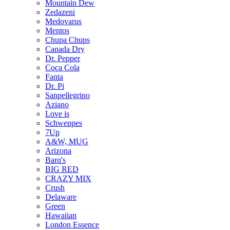
Mountain Dew
Zedazeni
Medovarus
Mentos
Chupa Chups
Canada Dry
Dr. Pepper
Coca Cola
Fanta
Dr. Pi
Sanpellegrino
Aziano
Love is
Schweppes
7Up
A&W, MUG
Arizona
Barq's
BIG RED
CRAZY MIX
Crush
Delaware
Green
Hawaiian
London Essence