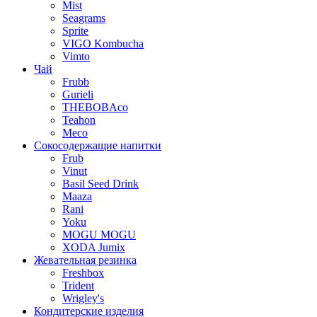
Mist
Seagrams
Sprite
VIGO Kombucha
Vimto
Чай
Frubb
Gurieli
THEBOBAco
Teahon
Meco
Сокосодержащие напитки
Frub
Vinut
Basil Seed Drink
Maaza
Rani
Yoku
MOGU MOGU
XODA Jumix
Жевательная резинка
Freshbox
Trident
Wrigley's
Кондитерские изделия