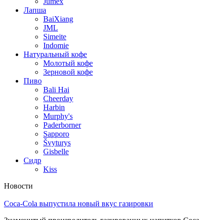
Jumex
Лапша
BaiXiang
JML
Simeite
Indomie
Натуральный кофе
Молотый кофе
Зерновой кофе
Пиво
Bali Hai
Cheerday
Harbin
Murphy's
Paderborner
Sapporo
Švyturys
Gisbelle
Сидр
Kiss
Новости
Coca-Cola выпустила новый вкус газировки