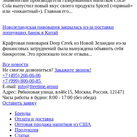
Знаменитый производитель газированных напитков Coca-
Cola выпустил новый вкус своего продукта Spiced («пряный»
или «пикантный»). Главная его...
Новозеландская пивоварня закрылась из-за поставки
лопнувших банок в Китай
Крафтовая пивоварня Deep Creek из Новой Зеландии из-за
финансовых затруднений была вынуждена объявить себя
банкротом. Это произошло после отзыва...
Все новости
Не смогли дозвониться?
Закажите звонок!
+7 (495) 266-06-06
+7 (999) 800-00-85
E-mail:
info@freetime.group
Адрес:
Рябиновая улица, вл46с15, Москва, Россия, 121471
Часы работы в будни:
8:00 - 17:00 (без обеда)
Оставить заявку
Бренды
Оплата и доставка
Оптовая продажа напитков из США
Продукция
Статьи