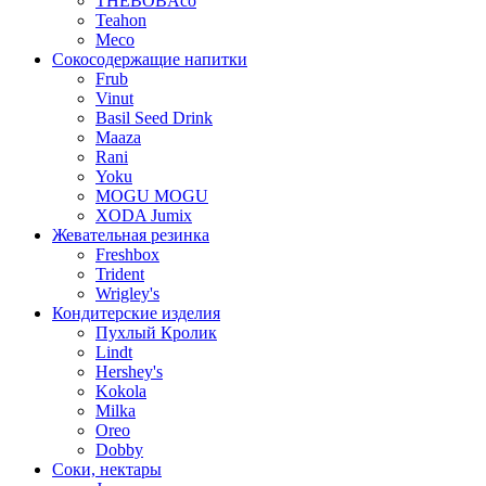
THEBOBAco
Teahon
Meco
Сокосодержащие напитки
Frub
Vinut
Basil Seed Drink
Maaza
Rani
Yoku
MOGU MOGU
XODA Jumix
Жевательная резинка
Freshbox
Trident
Wrigley's
Кондитерские изделия
Пухлый Кролик
Lindt
Hershey's
Kokola
Milka
Oreo
Dobby
Соки, нектары