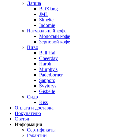
Лапша
BaiXiang
JML
Simeite
Indomie
Натуральный кофе
Молотый кофе
Зерновой кофе
Пиво
Bali Hai
Cheerday
Harbin
Murphy's
Paderborner
Sapporo
Švyturys
Gisbelle
Сидр
Kiss
Оплата и доставка
Покупателю
Статьи
Информация
Сертификаты
Гарантии