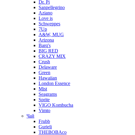
Dr. Pi
Sanpellegrino
Aziano
Love is
Schweppes
7Up
A&W, MUG
Arizona
Barq's
BIG RED
CRAZY MIX
Crush
Delaware
Green
Hawaiian
London Essence
Mist
Seagrams
Sprite
VIGO Kombucha
Vimto
Чай
Frubb
Gurieli
THEBOBAco