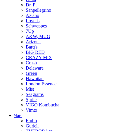
Dr. Pi
Sanpellegrino
Aziano
Love is
Schweppes
7Up
A&W, MUG
Arizona
Barq's
BIG RED
CRAZY MIX
Crush
Delaware
Green
Hawaiian
London Essence
Mist
Seagrams
Sprite
VIGO Kombucha
Vimto
Чай
Frubb
Gurieli