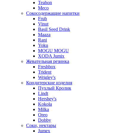
Teahon
Meco
Сокосодержащие напитки
Frub
Vinut
Basil Seed Drink
Maaza
Rani
Yoku
MOGU MOGU
XODA Jumix
Жевательная резинка
Freshbox
Trident
Wrigley's
Кондитерские изделия
Пухлый Кролик
Lindt
Hershey's
Kokola
Milka
Oreo
Dobby
Соки, нектары
Jumex